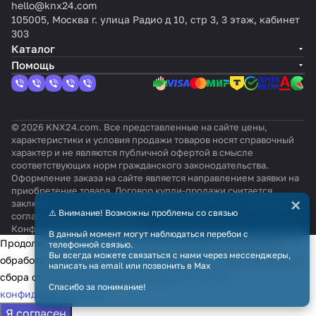
hello@knx24.com
105005, Москва г. улица Радио д 10, стр 3, 3 этаж, кабинет
303
Каталог
Помощь
© 2026 KNX24.com. Все представленные на сайте цены,
характеристики и условия продажи товаров носят справочный
характер и не являются публичной офертой в смысле
соответствующих норм гражданского законодательства.
Оформление заказа на сайте является направлением заявки на
приобретение товара. Договор купли-продажи считается
×
заключённым только после подтверждения заказа продавцом и
⚠️ Внимание! Возможны проблемы со связью
согласования всех условий.
Конфиденциальность
Оферта
В данный момент могут наблюдаться перебои с
Продолжая использовать наш сайт, вы даёте согласие на
телефонной связью.
Вы всегда можете связаться с нами через мессенджеры,
обработку файлов cookie в целях функционирования сайта и
написать на email или позвонить в Max
сбора статистики в соответствии с
политикой
Спасибо за понимание!
конфиденциальности
Я согласен