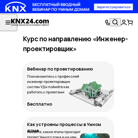
Курс по направлению «Инженер-
проектировщик»
Вебинар по проектированию
Познакомитесь с профессией
инженер-проектировщик
систем УД и поймёте как
работать с проектами
Бесплатно
Как устроены процессы в Умном
доме
Узнаете, какие этапы проходит
проект Умного дома и на чем