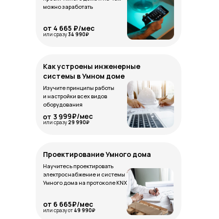
можно заработать
от 4 665 ₽/мес
или сразу
34 990₽
Как устроены инженерные
системы в Умном доме
Изучите принципы работы
и настройки всех видов
оборудования
от 3 999₽/мес
или сразу
29 990₽
Проектирование Умного дома
Научитесь проектировать
электроснабжение и системы
Умного дома на протоколе KNX
от 6 665₽/мес
или сразу от
49 990₽