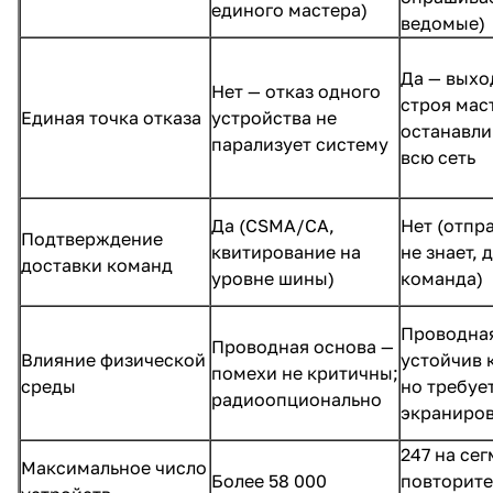
единого мастера)
ведомые)
Да — выхо
Нет — отказ одного
строя мас
Единая точка отказа
устройства не
останавли
парализует систему
всю сеть
Да (CSMA/CA,
Нет (отпр
Подтверждение
квитирование на
не знает, 
доставки команд
уровне шины)
команда)
Проводна
Проводная основа —
Влияние физической
устойчив 
помехи не критичны;
среды
но требуе
радиоопционально
экраниро
247 на сег
Максимальное число
Более 58 000
повторите