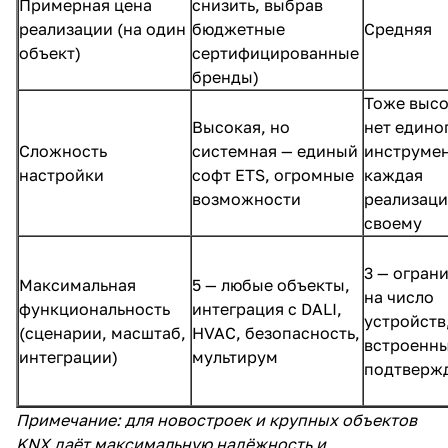
Примерная цена
снизить, выбрав
реализации (на один
бюджетные
Средняя
объект)
сертифицированные
бренды)
Тоже высо
Высокая, но
нет едино
Сложность
системная — единый
инструмен
настройки
софт ETS, огромные
каждая
возможности
реализаци
своему
3 — огран
Максимальная
5 — любые объекты,
на число
функциональность
интеграция с DALI,
устройств
(сценарии, масштаб,
HVAC, безопасность,
встроенн
интеграции)
мультирум
подтверж
Примечание: для новостроек и крупных объектов
KNX даёт максимальную надёжность и