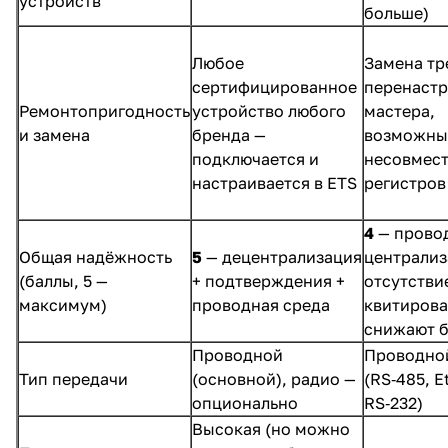
устройств
больше)
Любое
Замена тр
сертифицированное
перенаст
Ремонтопригодность
устройство любого
мастера,
и замена
бренда —
возможны
подключается и
несовмес
настраивается в ETS
регистров
4
— провод
Общая надёжность
5
— децентрализация
централиз
(баллы, 5 —
+ подтверждения +
отсутстви
максимум)
проводная среда
квитиров
снижают б
Проводной
Проводно
Тип передачи
(основной), радио —
(RS‑485, E
опционально
RS‑232)
Высокая (но можно