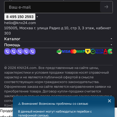
8 495 150 2593
hello@knx24.com
105005, Москва г. улица Радио д 10, стр 3, 3 этаж, кабинет
303
Каталог
Помощь
© 2026 KNX24.com. Все представленные на сайте цены,
характеристики и условия продажи товаров носят справочный
характер и не являются публичной офертой в смысле
соответствующих норм гражданского законодательства.
Оформление заказа на сайте является направлением заявки на
приобретение товара. Договор купли-продажи считается
заключённым только после подтверждения заказа продавцом и
×
согласования всех условий.
⚠️ Внимание! Возможны проблемы со связью
Конфиденциальность
Оферта
Продолжая использовать наш сайт, вы даёте согласие на
В данный момент могут наблюдаться перебои с
телефонной связью.
обработку файлов cookie в целях функционирования сайта и