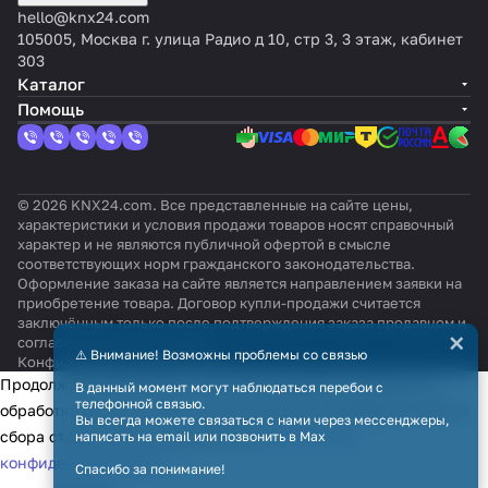
hello@knx24.com
105005, Москва г. улица Радио д 10, стр 3, 3 этаж, кабинет
303
Каталог
Помощь
© 2026 KNX24.com. Все представленные на сайте цены,
характеристики и условия продажи товаров носят справочный
характер и не являются публичной офертой в смысле
соответствующих норм гражданского законодательства.
Оформление заказа на сайте является направлением заявки на
приобретение товара. Договор купли-продажи считается
заключённым только после подтверждения заказа продавцом и
×
согласования всех условий.
⚠️ Внимание! Возможны проблемы со связью
Конфиденциальность
Оферта
Продолжая использовать наш сайт, вы даёте согласие на
В данный момент могут наблюдаться перебои с
телефонной связью.
обработку файлов cookie в целях функционирования сайта и
Вы всегда можете связаться с нами через мессенджеры,
сбора статистики в соответствии с
политикой
написать на email или позвонить в Max
конфиденциальности
Спасибо за понимание!