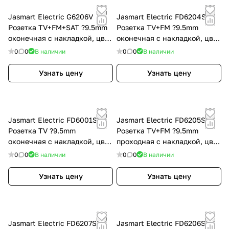
Jasmart Electric G6206V
Jasmart Electric FD6204SH
Розетка TV+FM+SAT ?9.5mm
Розетка TV+FM ?9.5mm
оконечная с накладкой, цвет
оконечная с накладкой, цвет
слоновая кость, G6206V
Сахара, FD6204SH
0
0
В наличии
0
0
В наличии
Узнать цену
Узнать цену
Jasmart Electric FD6001SH
Jasmart Electric FD6205SH
Розетка TV ?9.5mm
Розетка TV+FM ?9.5mm
оконечная с накладкой, цвет
проходная с накладкой, цвет
Сахара, FD6001SH
Сахара, FD6205SH
0
0
В наличии
0
0
В наличии
Узнать цену
Узнать цену
Jasmart Electric FD6207SH
Jasmart Electric FD6206SH