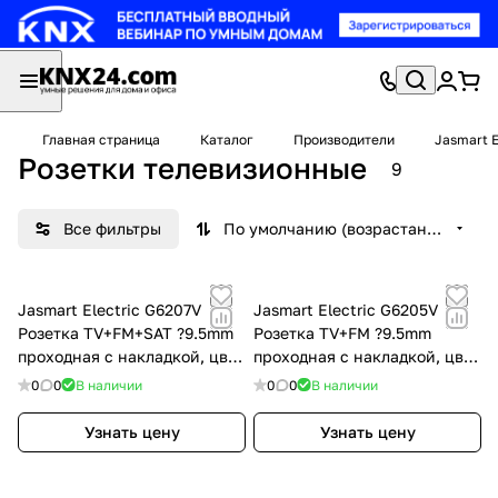
Главная страница
Каталог
Производители
Jasmart E
Розетки телевизионные
9
Все фильтры
По умолчанию (возрастание)
Jasmart Electric G6207V
Jasmart Electric G6205V
Розетка TV+FM+SAT ?9.5mm
Розетка TV+FM ?9.5mm
проходная с накладкой, цвет
проходная с накладкой, цвет
слоновая кость, G6207V
слоновая кость, G6205V
0
0
В наличии
0
0
В наличии
Узнать цену
Узнать цену