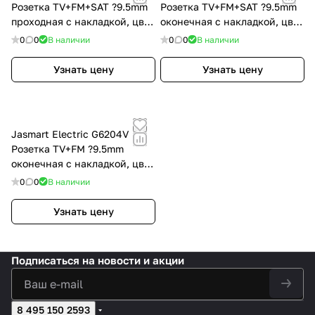
Розетка TV+FM+SAT ?9.5mm
Розетка TV+FM+SAT ?9.5mm
проходная с накладкой, цвет
оконечная с накладкой, цвет
Сахара, FD6207SH
Сахара, FD6206SH
0
0
В наличии
0
0
В наличии
Узнать цену
Узнать цену
Jasmart Electric G6204V
Розетка TV+FM ?9.5mm
оконечная с накладкой, цвет
слоновая кость, G6204V
0
0
В наличии
Узнать цену
Подписаться
на новости и акции
8 495 150 2593