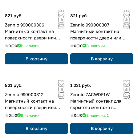
821 руб.
821 руб.
Zennio 990000306
Zennio 990000307
Магнитный контакт на
Магнитный контакт на
поверхности двери или
поверхности двери или
окна, серебрный
окна, белый
0
0
В наличии
0
0
В наличии
В корзину
В корзину
821 руб.
1 231 руб.
Zennio 990000312
Zennio ZACWDF1W
Магнитный контакт на
Магнитный контакт для
поверхности двери или
скрытого монтажа в
окна, коричневный
алюминиевую или
0
0
В наличии
0
0
В наличии: 1
деревянную дверь или окно,
Белый
В корзину
В корзину