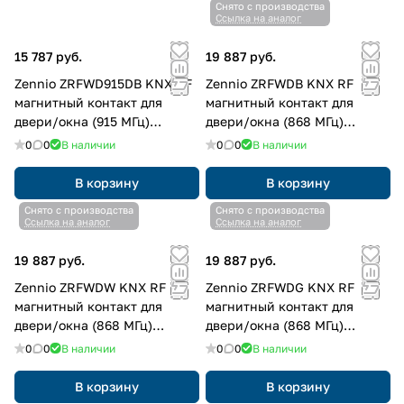
Снято с производства
Ссылка на аналог
15 787 руб.
19 887 руб.
Zennio ZRFWD915DB KNX RF
Zennio ZRFWDB KNX RF
магнитный контакт для
магнитный контакт для
двери/окна (915 МГц)
двери/окна (868 МГц)
WinDoor RF 915, цвет: темно-
WinDoor RF, цвет: черный
0
0
В наличии
0
0
В наличии
коричневый
В корзину
В корзину
Снято с производства
Снято с производства
Ссылка на аналог
Ссылка на аналог
19 887 руб.
19 887 руб.
Zennio ZRFWDW KNX RF
Zennio ZRFWDG KNX RF
магнитный контакт для
магнитный контакт для
двери/окна (868 МГц)
двери/окна (868 МГц)
WinDoor RF, цвет: белый
WinDoor RF, цвет: серый
0
0
В наличии
0
0
В наличии
В корзину
В корзину