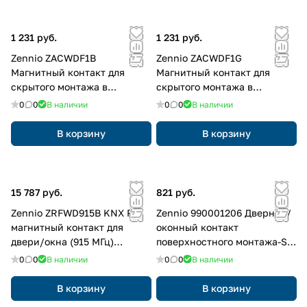
1 231 руб.
1 231 руб.
Zennio ZACWDF1B
Zennio ZACWDF1G
Магнитный контакт для
Магнитный контакт для
скрытого монтажа в
скрытого монтажа в
алюминиевую или
алюминиевую или
0
0
В наличии
0
0
В наличии
деревянную дверь или окно,
деревянную дверь или окно,
Коричневый
Серый
В корзину
В корзину
15 787 руб.
821 руб.
Zennio ZRFWD915B KNX RF
Zennio 990001206 Дверной/
магнитный контакт для
оконный контакт
двери/окна (915 МГц)
поверхностного монтажа-S
WinDoor RF 915., цвет:
Серебряный
0
0
В наличии
0
0
В наличии
черный
В корзину
В корзину