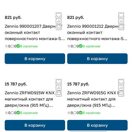
821 руб.
821 руб.
Zennio 990001207 Дверной/
Zennio 990001212 Дверной/
оконный контакт
оконный контакт
поверхностного монтажа-S
поверхностного монтажа-S
Белый
Коричневый
0
0
В наличии
0
0
В наличии
В корзину
В корзину
15 787 руб.
15 787 руб.
Zennio ZRFWD915W KNX RF
Zennio ZRFWD915G KNX RF
магнитный контакт для
магнитный контакт для
двери/окна (915 МГц)
двери/окна (915 МГц)
WinDoor RF 915, цвет: белый
WinDoor RF 915, цвет: серый
0
0
В наличии
0
0
В наличии
В корзину
В корзину