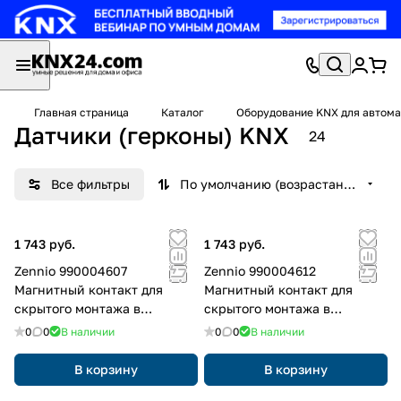
Главная страница
Каталог
Оборудование KNX для автома
Датчики (герконы) KNX
24
Все фильтры
По умолчанию (возрастание)
1 743 руб.
1 743 руб.
Zennio 990004607
Zennio 990004612
Магнитный контакт для
Магнитный контакт для
скрытого монтажа в
скрытого монтажа в
металлической двери или
металлической двери или
0
0
В наличии
0
0
В наличии
окне
окне
В корзину
В корзину