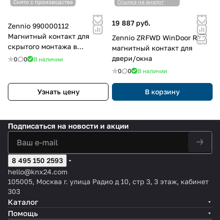
Снято с производства
Ссылка на аналог
19 887 руб.
Zennio 990000112
Магнитный контакт для
Zennio ZRFWD WinDoor RF
скрытого монтажа в
магнитный контакт для
алюминиевую или
двери/окна
0
0
В наличии
деревянную дверь или окно,
0
0
В наличии
коричневый
Узнать цену
В корзину
Подписаться
на новости и акции
8 495 150 2593
hello@knx24.com
105005, Москва г. улица Радио д 10, стр 3, 3 этаж, кабинет
303
Каталог
Помощь