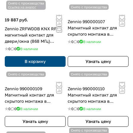
Снято с производства
Ссылка на аналог
Снято с производства
19 887 руб.
Zennio 990000107
Магнитный контакт для
Zennio ZRFWDDB KNX RF
скрытого монтажа в
магнитный контакт для
алюминиевую или
двери/окна (868 МГц)
0
0
В наличии
деревянную дверь или окно,
WinDoor RF, цвет: темно-
0
0
В наличии
белый
коричневый
В корзину
Узнать цену
Снято с производства
Снято с производства
Zennio 990000109
Zennio 990000110
Магнитный контакт для
Магнитный контакт для
скрытого монтажа в
скрытого монтажа в
алюминиевую или
алюминиевую или
0
0
В наличии
0
0
В наличии
деревянную дверь или окно,
деревянную дверь или окно
хром
Золотой
Узнать цену
Узнать цену
Снято с производства