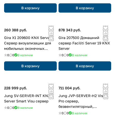
В корзину
В корзину
260 388 руб.
878 343 руб.
Gira X1 209600 KNX Server
Gira 207500 Домашний
Сервер визуализации для
сервер Faciliti Server 19 KNX
мобильных оконечных
Server
устройств и логический
0
0
В наличии
0
0
В наличии
модуль, цвет: REG
В корзину
В корзину
228 999 руб.
711 004 руб.
Jung SV-SERVER-INT KNX
Jung JVP-SERVER-H2 Visu
Server Smart Visu сервер
Pro сервер,
безвентиляторный,
0
0
В наличии
немецкая версия с евро
0
0
В наличии