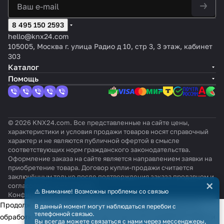
8 495 150 2593
hello@knx24.com
105005, Москва г. улица Радио д 10, стр 3, 3 этаж, кабинет
303
Каталог
Помощь
© 2026 KNX24.com. Все представленные на сайте цены,
характеристики и условия продажи товаров носят справочный
характер и не являются публичной офертой в смысле
соответствующих норм гражданского законодательства.
Оформление заказа на сайте является направлением заявки на
приобретение товара. Договор купли-продажи считается
заключённым только после подтверждения заказа продавцом и
×
согласования всех условий.
⚠️ Внимание! Возможны проблемы со связью
Конфиденциальность
Оферта
Продолжая использовать наш сайт, вы даёте согласие на
В данный момент могут наблюдаться перебои с
телефонной связью.
обработку файлов cookie в целях функционирования сайта и
Вы всегда можете связаться с нами через мессенджеры,