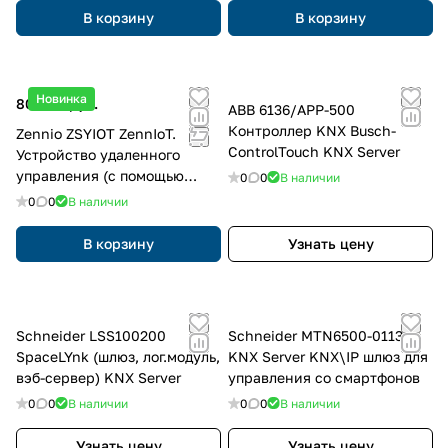
В корзину
В корзину
Новинка
80 640 руб.
ABB 6136/APP-500
Контроллер KNX Busch-
Zennio ZSYIOT ZennIoT.
ControlTouch KNX Server
Устройство удаленного
управления (с помощью
0
0
В наличии
Zennio Remote) со
0
0
В наличии
встроенным интерфейсом
В корзину
Узнать цену
Schneider LSS100200
Schneider MTN6500-0113
SpaceLYnk (шлюз, лог.модуль,
KNX Server KNX\IP шлюз для
вэб-сервер) KNX Server
управления со смартфонов
0
0
В наличии
0
0
В наличии
Узнать цену
Узнать цену