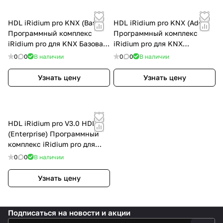
HDL iRidium pro KNX (Base)
HDL iRidium pro KNX (Add)
Программный комплекс
Программный комплекс
iRidium pro для KNX Базовая
iRidium pro для KNX
(5 панелей)
Расширенная (10 панелей)
0
0
В наличии
0
0
В наличии
Узнать цену
Узнать цену
HDL iRidium pro V3.0 HDL
(Enterprise) Программный
комплекс iRidium pro для
KNX Предприятие (25
0
0
В наличии
панелей)
Узнать цену
Подписаться
на новости и акции