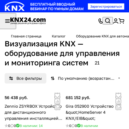
Главная страница
Каталог
Оборудование KNX для автома
Визуализация KNX —
оборудование для управления
и мониторинга систем
21
Все фильтры
По умолчанию (возрастание)
56 438 руб.
681 152 руб.
Zennio ZSYRBOX Устройство
Gira 052900 Устройство
для дистанционного
&quot;HomeServer 4
управления инсталляцией
KNX/EIB&quot;
KNX RemoteBOX
0
0
В наличии: 14
0
0
В наличии