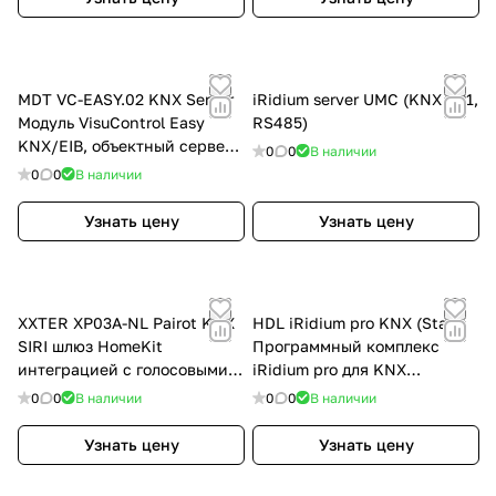
MDT VC-EASY.02 KNX Server
iRidium server UMC (KNX TP1,
Модуль VisuControl Easy
RS485)
KNX/EIB, объектный сервер
0
0
В наличии
на 250 точек управления
0
0
В наличии
Узнать цену
Узнать цену
XXTER XP03A-NL Pairot KNX
HDL iRidium pro KNX (Start)
SIRI шлюз HomeKit
Программный комплекс
интеграцией с голосовыми
iRidium pro для KNX
помощниками Apple Siri,
Стартовая (1 панель)
0
0
В наличии
0
0
В наличии
Google Home, Amazon Alexa
Узнать цену
Узнать цену