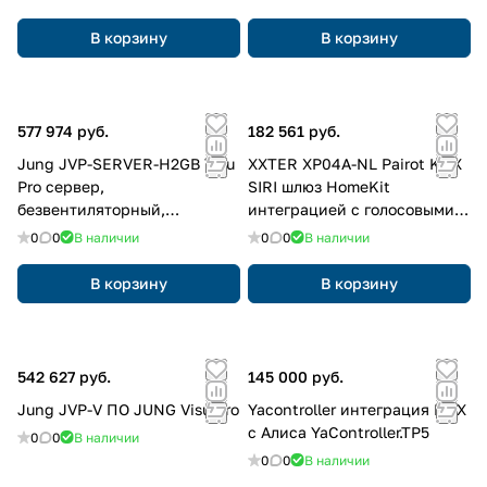
вилкой; KNX
В корзину
В корзину
577 974 руб.
182 561 руб.
Jung JVP-SERVER-H2GB Visu
XXTER XP04A-NL Pairot KNX
Pro сервер,
SIRI шлюз HomeKit
безвентиляторный,
интеграцией с голосовыми
английская версия включает
помощниками Apple Siri,
0
0
В наличии
0
0
В наличии
адаптеры для Китая и
Google Home, Amazon Alexa
Великобритании; KNX
В корзину
В корзину
542 627 руб.
145 000 руб.
Jung JVP-V ПО JUNG Visu Pro
Yacontroller интеграция KNX
c Алиса YaController.TP5
0
0
В наличии
0
0
В наличии