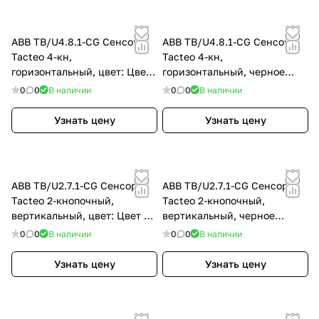
ABB TB/U4.8.1-CG Сенсор
ABB TB/U4.8.1-CG Сенсор
Tacteo 4-кн,
Tacteo 4-кн,
горизонтальный, цвет: Цвет
горизонтальный, черное
на выбор
стекло, цвет: Чёрный
0
0
В наличии
0
0
В наличии
Узнать цену
Узнать цену
ABB TB/U2.7.1-CG Сенсор
ABB TB/U2.7.1-CG Сенсор
Tacteo 2-кнопочный,
Tacteo 2-кнопочный,
вертикальный, цвет: Цвет на
вертикальный, черное
выбор
стекло, цвет: Чёрный
0
0
В наличии
0
0
В наличии
Узнать цену
Узнать цену