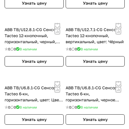
Узнать цену
Узнать цену
ABB TB/U12.8.1-CG Сенсор
ABB TB/U12.7.1-CG Сенсор
Tacteo 12-кнопочный,
Tacteo 12-кнопочный,
горизонтальный, черный,
вертикальный, цвет: Чёрный
цвет: Чёрный
0
0
В наличии
0
0
В наличии
Узнать цену
Узнать цену
ABB TB/U6.8.1-CG Сенсор
ABB TB/U6.8.1-CG Сенсор
Tacteo 6-кн,
Tacteo 6-кн,
горизонтальный, цвет: Цвет
горизонтальный, черное
на выбор
стекло, цвет: Чёрный
0
0
В наличии
0
0
В наличии
Узнать цену
Узнать цену