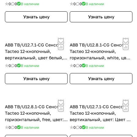
Белый
цвет: Белый
0
0
В наличии
0
0
В наличии
Узнать цену
Узнать цену
ABB TB/U12.7.1-CG Сенсор
ABB TB/U12.8.1-CG Сенсор
Tacteo 12-кнопочный,
Tacteo 12-кнопочный,
вертикальный, цвет белый,
горизонтальный, white, цвет:
цвет: Белый
Белый
0
0
В наличии
0
0
В наличии
Узнать цену
Узнать цену
ABB TB/U12.8.1-CG Сенсор
ABB TB/U12.7.1-CG Сенсор
Tacteo 12-кнопочный,
Tacteo 12-кнопочный,
горизонтальный, free, цвет:
вертикальный, цвет: Цвет на
Цвет на выбор
выбор
0
0
В наличии
0
0
В наличии