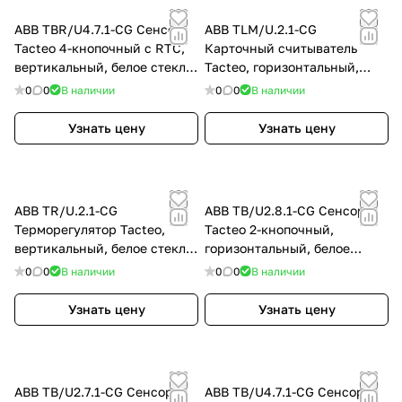
ABB TBR/U4.7.1-CG Сенсор
ABB TLM/U.2.1-CG
Tacteo 4-кнопочный с RTC,
Карточный считыватель
вертикальный, белое стекло,
Tacteo, горизонтальный,
цвет: Белый
цвет: Белый
0
0
В наличии
0
0
В наличии
Узнать цену
Узнать цену
ABB TR/U.2.1-CG
ABB TB/U2.8.1-CG Сенсор
Терморегулятор Tacteo,
Tacteo 2-кнопочный,
вертикальный, белое стекло,
горизонтальный, белое
цвет: Белый
стекло, цвет: Белый
0
0
В наличии
0
0
В наличии
Узнать цену
Узнать цену
ABB TB/U2.7.1-CG Сенсор
ABB TB/U4.7.1-CG Сенсор