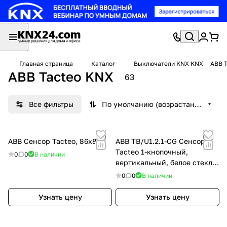
Главная страница
Каталог
Выключатели KNX KNX
ABB 
ABB Tacteo KNX
63
Все фильтры
По умолчанию (возрастание)
ABB Сенсор Tacteo, 86х86
ABB TB/U1.2.1-CG Сенсор
Tacteo 1-кнопочный,
0
0
В наличии
вертикальный, белое стекло,
цвет: Белый
0
0
В наличии
Узнать цену
Узнать цену