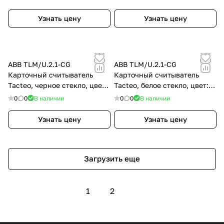
Узнать цену
Узнать цену
ABB TLM/U.2.1-CG
ABB TLM/U.2.1-CG
Карточный считыватель
Карточный считыватель
Tacteo, черное стекло, цвет:
Tacteo, белое стекло, цвет:
Чёрный
Цвет на выбор
0
0
В наличии
0
0
В наличии
Узнать цену
Узнать цену
Загрузить еще
1
2