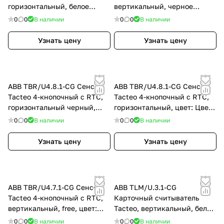
горизонтальный, белое
вертикальный, черное
стекло, цвет: Белый
стекло, цвет: Чёрный
0
0
В наличии
0
0
В наличии
Узнать цену
Узнать цену
ABB TBR/U4.8.1-CG Сенсор
ABB TBR/U4.8.1-CG Сенсор
Tacteo 4-кнопочный с RTC,
Tacteo 4-кнопочный с RTC,
горизонтальный черный,
горизонтальный, цвет: Цвет
цвет: Чёрный
на выбор
0
0
В наличии
0
0
В наличии
Узнать цену
Узнать цену
ABB TBR/U4.7.1-CG Сенсор
ABB TLM/U.3.1-CG
Tacteo 4-кнопочный с RTC,
Карточный считыватель
вертикальный, free, цвет:
Tacteo, вертикальный, белое
Цвет на выбор
стекло, цвет: Белый
0
0
В наличии
0
0
В наличии