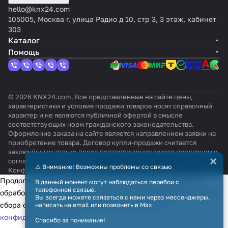
hello@knx24.com
105005, Москва г. улица Радио д 10, стр 3, 3 этаж, кабинет
303
Каталог
Помощь
© 2026 KNX24.com. Все представленные на сайте цены,
характеристики и условия продажи товаров носят справочный
характер и не являются публичной офертой в смысле
соответствующих норм гражданского законодательства.
Оформление заказа на сайте является направлением заявки на
приобретение товара. Договор купли-продажи считается
заключённым только после подтверждения заказа продавцом и
×
согласования всех условий.
⚠️ Внимание! Возможны проблемы со связью
Конфиденциальность
Оферта
Продолжая использовать наш сайт, вы даёте согласие на
В данный момент могут наблюдаться перебои с
телефонной связью.
обработку файлов cookie в целях функционирования сайта и
Вы всегда можете связаться с нами через мессенджеры,
сбора статистики в соответствии с
политикой
написать на email или позвонить в Max
конфиденциальности
Спасибо за понимание!