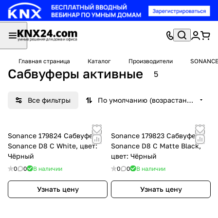
Главная страница
Каталог
Производители
SONANC
Сабвуферы активные
5
Все фильтры
По умолчанию (возрастание)
Sonance 179824 Сабвуфер
Sonance 179823 Сабвуфер
Sonance D8 C White, цвет:
Sonance D8 C Matte Black,
Чёрный
цвет: Чёрный
0
0
В наличии
0
0
В наличии
Узнать цену
Узнать цену