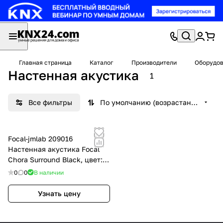
Главная страница
Каталог
Производители
Оборудов
Настенная акустика
1
Все фильтры
По умолчанию (возрастание)
Focal-jmlab 209016
Настенная акустика Focal
Chora Surround Black, цвет:
Чёрный
0
0
В наличии
Узнать цену