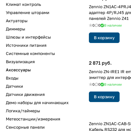
Климат контроль
Zennio ZN1AC-4PRJ4
Управление шторами
адаптер 4P/RJ45 дл
панелей Zennio Z41
Актуаторы
0
0
В наличии
Диммеры
Шлюзы и интерфейсы
В корзину
Источники питания
Системные компоненты
Визуализация
2 871 руб.
Аксессуары
Zennio ZN-IRE1 IR e
эмиттер для интерф
Входы
0
0
В наличии
Датчики
Датчики движения
В корзину
Демо наборы для начинающих
Логика/таймеры
Метеостанции/измерения
Zennio ZN1AC-CAB-
Сенсорные панели
Кабель RS232 для м