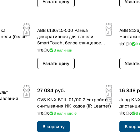
Узнать цену
Узнать
мка
ABB 6136/15-500 Рамка
ABB 8136
анели (белое
декоративная для панели
монтажна
SmartTouch, белое глянцевое
0
0
В 
стекло
0
0
В наличии
Узнать цену
Узнать
27 084 руб.
16 848 р
ульт
равления
GVS KNX BTIL-01/00.2 Устройство
Jung KNX
считывания ИК кодов (IR Learner)
дистанци
0
0
В наличии: 6
0
0
В 
В корзину
В корз