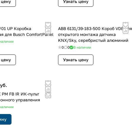
 цену
Узнать цену
/01 UP Коробка
ABB 6131/39-183-500 Короб VDE для
я для Busch ComfortPanel
открытого монтажа датчика
KNX/Sky, серебристый алюминий
наличии
0
0
В наличии
 цену
Узнать цену
уб.
 PM FB IR ИК-пульт
онного управления
наличии
ину