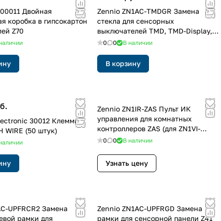
900011 Двойная
Zennio ZN1AC-TMDGR Замена
я коробка в гипсокартон
стекла для сенсорных
лей Z70
выключателей TMD, TMD-Display,
SQTMD и SQTMD-Display
наличии
0
0
В наличии
ину
В корзину
б.
Zennio ZN1IR-ZAS Пульт ИК
управления для комнатных
lectronic 30012 Клеммы
контроллеров ZAS (для ZN1VI-
 WIRE (50 штук)
TPZAS)
0
0
В наличии
наличии
ину
Узнать цену
AC-UPFRCR2 Замена
Zennio ZN1AC-UPFRGD Замена
вой рамки для
рамки для сенсорной панели Z41