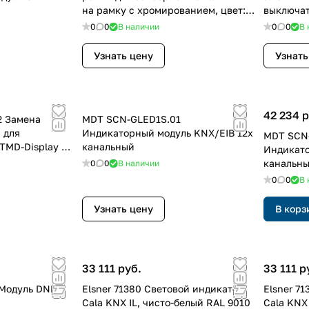
на рамку с хромированием, цвет:
выключат
Хромирование
рамку, ц
0
0
В наличии
0
0
В 
Узнать цену
Узнать
42 234 р
2 Замена
MDT SCN-GLED1S.01
 для
Индикаторный модуль KNX/EIB 12х
MDT SCN
TMD-Display на
канальный
Индикато
та
канальн
0
0
В наличии
0
0
В 
Узнать цену
В корз
33 111 руб.
33 111 р
 Модуль DND
Elsner 71380 Световой индикатор
Elsner 7
Cala KNX IL, чисто-белый RAL 9010
Cala KNX