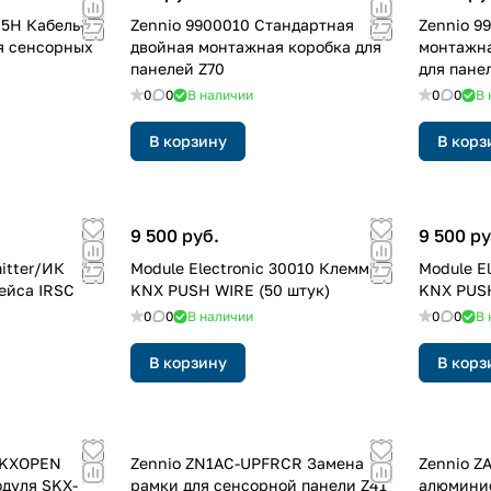
5H Кабель-
Zennio 9900010 Стандартная
Zennio 9
я сенсорных
двойная монтажная коробка для
монтажна
панелей Z70
для пане
0
0
В наличии
0
0
В 
В корзину
В корз
9 500 руб.
9 500 ру
mitter/ИК
Module Electronic 30010 Клеммы
Module E
ейса IRSC
KNX PUSH WIRE (50 штук)
KNX PUSH
0
0
В наличии
0
0
В 
В корзину
В корз
SKXOPEN
Zennio ZN1AC-UPFRCR Замена
Zennio Z
одуля SKX-
рамки для сенсорной панели Z41
алюминие