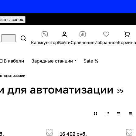
hello@knx24.com
Валюта: Рубли (RUB)
азать звонок
Калькулятор
Войти
Сравнение
Избранное
Корзина
EIB кабели
Зарядные станции
Sale %
автоматизации
и для автоматизации
35
б.
16 402 руб.