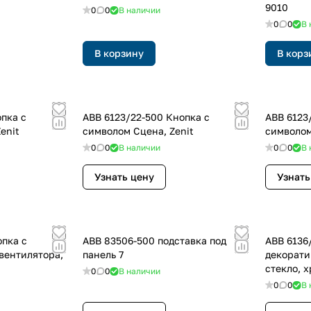
9010
0
0
В наличии
0
0
В 
В корзину
В корз
опка с
ABB 6123/22-500 Кнопка с
ABB 6123
enit
символом Сцена, Zenit
символом
0
0
В наличии
0
0
В 
Узнать цену
Узнать
опка с
ABB 83506-500 подставка под
ABB 6136
вентилятора,
панель 7
декорати
стекло, х
0
0
В наличии
0
0
В 