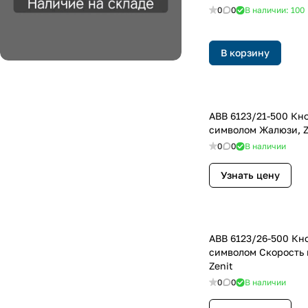
0
0
В наличии: 100
В корзину
ABB 6123/21-500 Кн
символом Жалюзи, Z
0
0
В наличии
Узнать цену
ABB 6123/26-500 Кн
символом Скорость 
Zenit
0
0
В наличии