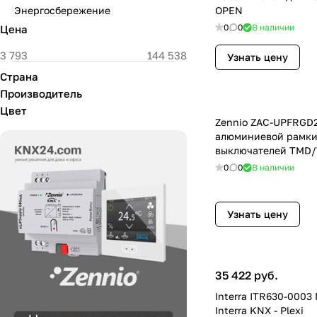
Энергосбережение
OPEN
0
0
В наличии
Цена
Узнать цену
Страна
Производитель
Цвет
Zennio ZAC-UPFRGD
алюминиевой рамки
выключателей TMD/
рамку, цвет: Позоло
0
0
В наличии
Узнать цену
35 422 руб.
Interra ITR630-0003
Interra KNX - Plexi