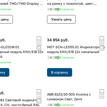
елей TMD/TMD-Display на
на рамку с позолотой, цвет:
вет: Хромирование
Позолота
наличии
0
0
В наличии
 цену
Узнать цену
уб.
34 854 руб.
-GLED1W.01
MDT SCN-LED55.01 Индикаторный
рный модуль KNX/EIB 12х
модуль KNX/EIB 12х канальный
ый
0
0
В наличии
наличии
ину
В корзину
уб.
ABB 6123/20-500 Кнопка с
символом Свет, Zenit
1381 Световой индикатор
 IL CH, чисто-белый RAL
0
0
В наличии