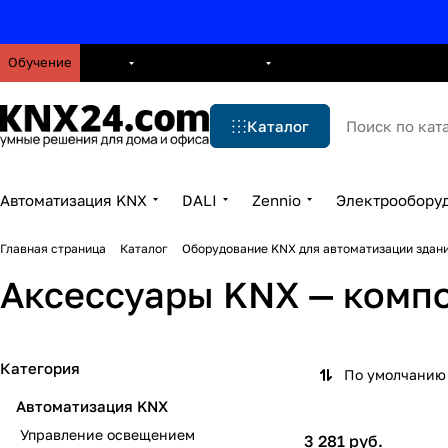
Обучение
О нас
Брошюры
Блог
Решения
Бренды
Ус
Каталог
Автоматизация KNX
DALI
Zennio
Электрообору
Главная страница
Каталог
Оборудование KNX для автоматизации здани
Аксессуары KNX — комп
Категория
По умолчанию 
Автоматизация KNX
Управление освещением
3 281 руб.