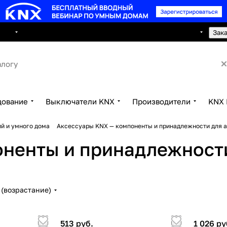
8 495 150 2593
луги
Сотрудничество
Контакты
Зак
дование
Выключатели KNX
Производители
KNX 
й и умного дома
Аксессуары KNX — компоненты и принадлежности для 
оненты и принадлежност
(возрастание)
513 руб.
1 026 ру