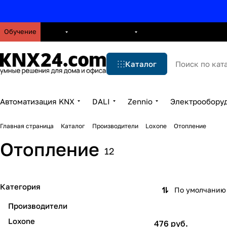
Обучение
О нас
Брошюры
Блог
Решения
Бренды
Ус
Каталог
Автоматизация KNX
DALI
Zennio
Электрообору
Главная страница
Каталог
Производители
Loxone
Отопление
Отопление
12
Категория
По умолчанию 
Производители
Loxone
476 руб.