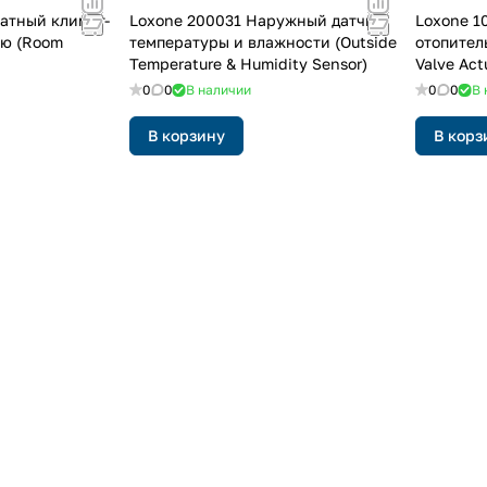
атный климат-
Loxone 200031 Наружный датчик
Loxone 1
ью (Room
температуры и влажности (Outside
отопител
Temperature & Humidity Sensor)
Valve Act
0
0
В наличии
0
0
В 
В корзину
В корз