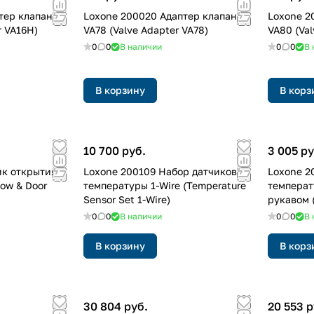
тер клапана
Loxone 200020 Адаптер клапана
Loxone 2
r VA16H)
VA78 (Valve Adapter VA78)
VA80 (Val
0
0
В наличии
0
0
В 
В корзину
В корз
10 700 руб.
3 005 ру
ик открытия
Loxone 200109 Набор датчиков
Loxone 2
ow & Door
температуры 1-Wire (Temperature
температ
Sensor Set 1-Wire)
рукавом (
0
0
В наличии
0
0
В 
В корзину
В корз
30 804 руб.
20 553 р