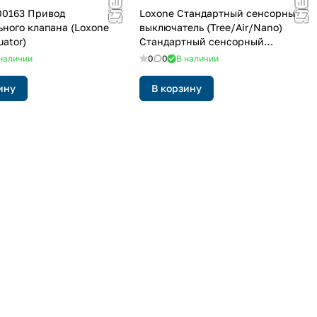
00163 Привод
Loxone Стандартный сенсорный
ьного клапана (Loxone
выключатель (Tree/Air/Nano)
uator)
Стандартный сенсорный
выключатель Tree/Air/Nano (Touch
наличии
0
0
В наличии
Tree/Air/Nano)
ину
В корзину