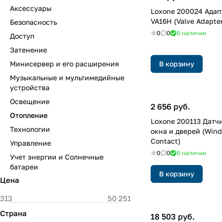
Аксессуары
Loxone 200024 Адап
VA16H (Valve Adapte
Безопасность
0
0
В наличии
Доступ
Затенение
Минисервер и его расширения
В корзину
Музыкальные и мультимедийные
устройства
Освещение
2 656 руб.
Отопление
Loxone 200113 Датч
Технологии
окна и дверей (Wind
Contact)
Управление
0
0
В наличии
Учет энергии и Солнечные
батареи
В корзину
Цена
Страна
18 503 руб.