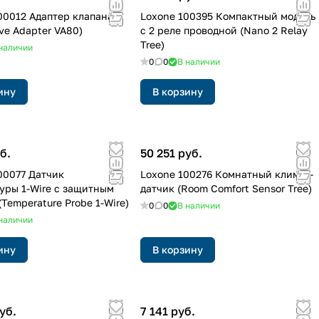
00012 Адаптер клапана
Loxone 100395 Компактный модуль
ve Adapter VA80)
с 2 реле проводной (Nano 2 Relay
Tree)
наличии
0
0
В наличии
ину
В корзину
б.
50 251 руб.
00077 Датчик
Loxone 100276 Комнатный климат-
уры 1-Wire с защитным
датчик (Room Comfort Sensor Tree)
Temperature Probe 1-Wire)
0
0
В наличии
наличии
ину
В корзину
уб.
7 141 руб.