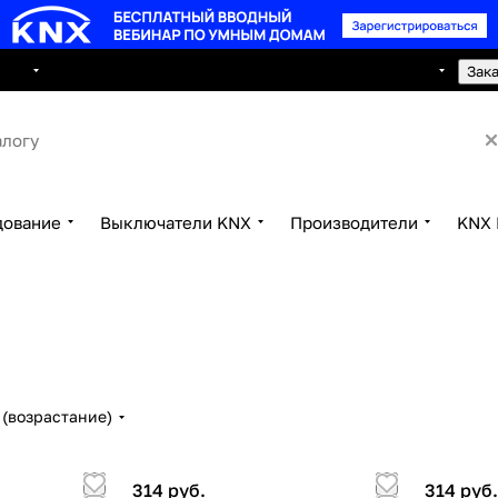
8 495 150 2593
луги
Сотрудничество
Контакты
Зак
дование
Выключатели KNX
Производители
KNX 
(возрастание)
314 руб.
314 руб.