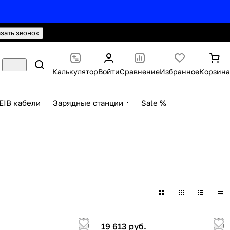
hello@knx24.com
Валюта: Рубли (RUB)
азать звонок
Калькулятор
Войти
Сравнение
Избранное
Корзина
EIB кабели
Зарядные станции
Sale %
19 613 руб.