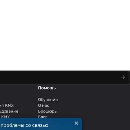
Помощь
Обучение
ия KNX
О нас
удование
Брошюры
и KNX
Блог
×
ли
Решения
 проблемы со связью
ли
Сотрудничество