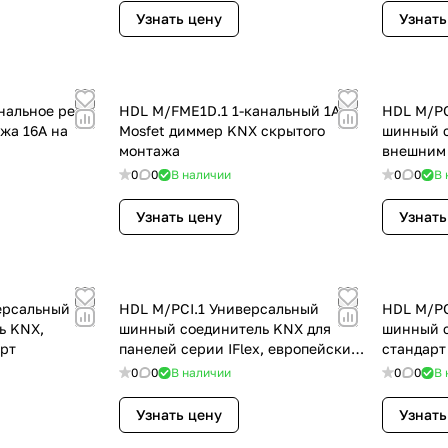
Узнать цену
Узнать
нальное реле
HDL M/FME1D.1 1-канальный 1A
HDL M/PC
жа 16A на
Mosfet диммер KNX скрытого
шинный с
монтажа
внешним 
стандарт
0
0
В наличии
0
0
В 
Узнать цену
Узнать
ерсальный
HDL M/PCI.1 Универсальный
HDL M/PC
ь KNX,
шинный соединитель KNX для
шинный с
рт
панелей серии IFlex, европейский
стандарт
стандарт
0
0
В наличии
0
0
В 
Узнать цену
Узнать