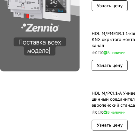
Узнать цену
HDL M/FME1R.1 1-ка
KNX скрытого монта
канал
0
0
В наличии
Узнать цену
HDL M/PCI.1-A Унив
шинный соединител
европейский станда
0
0
В наличии
Узнать цену