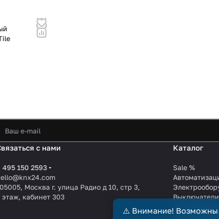
ый
ile
Связаться с нами
Каталог
 495 150 2593
Sale %
hello@knx24.com
Автоматизац
05005, Москва г. улица Радио д 10, стр 3,
Электрообор
 этаж, кабинет 303
Выключател
Производите
⚠️ Внимание! Возможны
KNX EIB кабе