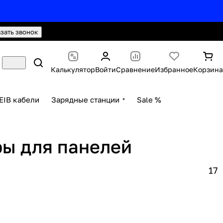
hello@knx24.com
Валюта: Рубли (RUB)
азать звонок
Калькулятор
Войти
Сравнение
Избранное
Корзина
EIB кабели
Зарядные станции
Sale %
ры для панелей
17