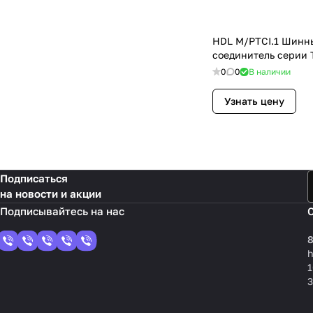
HDL M/PTCI.1 Шинн
соединитель серии T
0
0
В наличии
Узнать цену
Подписаться
на новости и акции
8
1
3