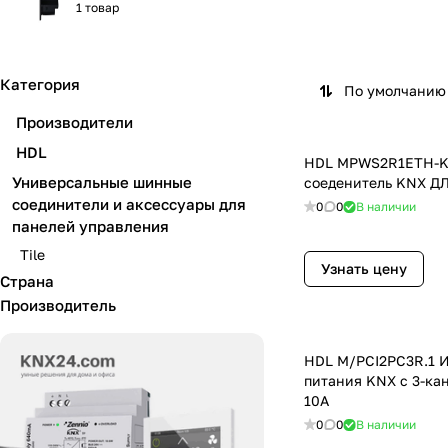
1 товар
Категория
По умолчанию 
Производители
HDL
HDL MPWS2R1ETH-K
Универсальные шинные
соеденитель KNX Д
соединители и аксессуары для
0
0
В наличии
панелей управления
Tile
Узнать цену
Страна
Производитель
HDL M/PCI2PC3R.1 
питания KNX с 3-ка
10A
0
0
В наличии