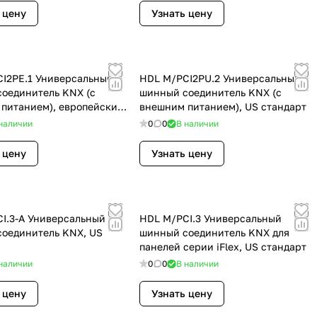
 цену
Узнать цену
I2PE.1 Универсальный
HDL M/PCI2PU.2 Универсальный
оединитель KNX (с
шинный соединитель KNX (с
питанием), европейский
внешним питанием), US стандарт
наличии
0
0
В наличии
 цену
Узнать цену
I.3-A Универсальный
HDL M/PCI.3 Универсальный
оединитель KNX, US
шинный соединитель KNX для
панелей серии iFlex, US стандарт
наличии
0
0
В наличии
 цену
Узнать цену