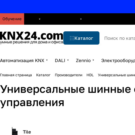
Обучение
О нас
Брошюры
Блог
Решения
Бренды
Ус
Каталог
Автоматизация KNX
DALI
Zennio
Электрообору
Главная страница
Каталог
Производители
HDL
Универсальные шинн
Универсальные шинные 
управления
Tile