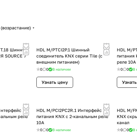
(возрастание)
T.18 Шинный
HDL M/PTCI2P.1 Шинный
HDL M/PT
ЛЯ SOURCE 7
соединитель KNX серии Tile (с
питания 
внешним питанием)
реле 10A
0
0
В наличии
0
0
В 
Узнать цену
Узнать
Интерфейс
HDL M/PCI2PC2R.1 Интерфейс
HDL M/FM
нальным реле
питания KNX с 2-канальным реле
KNX скры
10A
канал
0
0
В наличии
0
0
В 