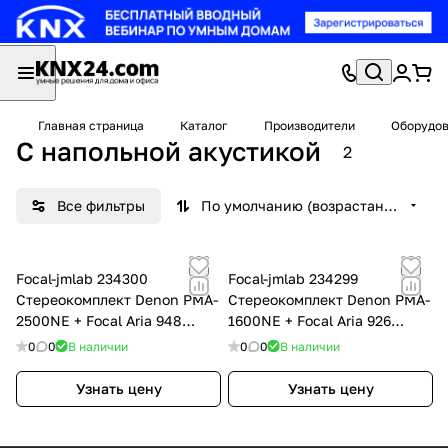
Главная страница
Каталог
Производители
Оборудов
C напольной акустикой
2
Все фильтры
По умолчанию (возрастание)
Focal-jmlab 234300
Focal-jmlab 234299
Стереокомплект Denon PMA-
Стереокомплект Denon PMA-
2500NE + Focal Aria 948
1600NE + Focal Aria 926
black
black, цвет: Чёрный
0
0
В наличии
0
0
В наличии
Узнать цену
Узнать цену