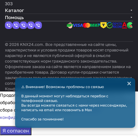
303
Каталог
Помощь
© 2026 KNX24.com. Все представленные на сайте цены,
характеристики и условия продажи товаров носят справочный
характер и не являются публичной офертой в смысле
соответствующих норм гражданского законодательства.
Оформление заказа на сайте является направлением заявки на
приобретение товара. Договор купли-продажи считается
заключённым только после подтверждения заказа продавцом и
×
согласования всех условий.
⚠️ Внимание! Возможны проблемы со связью
Конфиденциальность
Оферта
Продолжая использовать наш сайт, вы даёте согласие на
В данный момент могут наблюдаться перебои с
телефонной связью.
обработку файлов cookie в целях функционирования сайта и
Вы всегда можете связаться с нами через мессенджеры,
сбора статистики в соответствии с
политикой
написать на email или позвонить в Max
конфиденциальности
Спасибо за понимание!
Я согласен