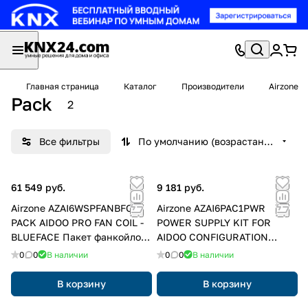
Главная страница
Каталог
Производители
Airzone
Pack
2
Все фильтры
По умолчанию (возрастание)
61 549 руб.
9 181 руб.
Airzone AZAI6WSPFANBFC
Airzone AZAI6PAC1PWR
PACK AIDOO PRO FAN COIL -
POWER SUPPLY KIT FOR
BLUEFACE Пакет фанкойлов
AIDOO CONFIGURATION
Aidoo Pro для удаленного
Комплект внешнего
0
0
В наличии
0
0
В наличии
управления и интеграции
источника питания для
фанкойлов из облака
конфигурации Aidoo перед
В корзину
В корзину
его интеграцией в