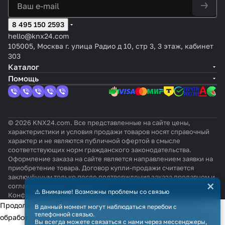
8 495 150 2593
hello@knx24.com
105005, Москва г. улица Радио д 10, стр 3, 3 этаж, кабинет
303
Каталог
Помощь
© 2026 KNX24.com. Все представленные на сайте цены,
характеристики и условия продажи товаров носят справочный
характер и не являются публичной офертой в смысле
соответствующих норм гражданского законодательства.
Оформление заказа на сайте является направлением заявки на
приобретение товара. Договор купли-продажи считается
заключённым только после подтверждения заказа продавцом и
×
согласования всех условий.
⚠️ Внимание! Возможны проблемы со связью
Конфиденциальность
Оферта
Продолжая использовать наш сайт, вы даёте согласие на
В данный момент могут наблюдаться перебои с
телефонной связью.
обработку файлов cookie в целях функционирования сайта и
Вы всегда можете связаться с нами через мессенджеры,