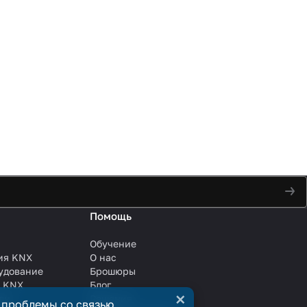
Помощь
Обучение
ия KNX
О нас
удование
Брошюры
и KNX
Блог
×
ли
Решения
 проблемы со связью