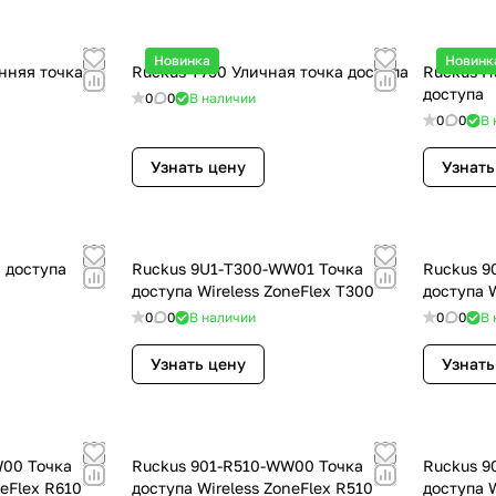
Новинка
Новинк
нняя точка
Ruckus T750 Уличная точка доступа
Ruckus H
доступа
0
0
В наличии
0
0
В 
Узнать цену
Узнать
 доступа
Ruckus 9U1-T300-WW01 Точка
Ruckus 9
доступа Wireless ZoneFlex T300
доступа W
0
0
В наличии
0
0
В 
Узнать цену
Узнать
W00 Точка
Ruckus 901-R510-WW00 Точка
Ruckus 9
neFlex R610
доступа Wireless ZoneFlex R510
доступа W