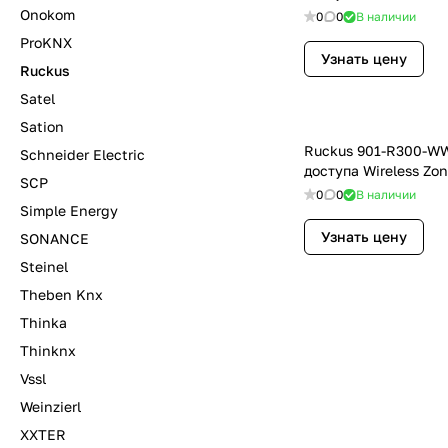
Onokom
0
0
В наличии
ProKNX
Узнать цену
Ruckus
Satel
Sation
Ruckus 901-R300-W
Schneider Electric
доступа Wireless Zo
SCP
0
0
В наличии
Simple Energy
Узнать цену
SONANCE
Steinel
Theben Knx
Thinka
Thinknx
Vssl
Weinzierl
XXTER