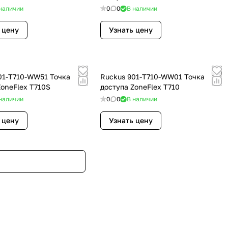
наличии
0
0
В наличии
 цену
Узнать цену
01-T710-WW51 Точка
Ruckus 901-T710-WW01 Точка
ZoneFlex T710S
доступа ZoneFlex T710
наличии
0
0
В наличии
 цену
Узнать цену