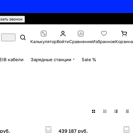
hello@knx24.com
Валюта: Рубли (RUB)
азать звонок
Калькулятор
Войти
Сравнение
Избранное
Корзина
EIB кабели
Зарядные станции
Sale %
 руб.
439 187 руб.