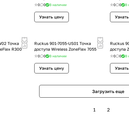
0
0
В наличии
0
0
В 
Узнать цену
Узнать
W02 Точка
Ruckus 901-7055-US01 Точка
Ruckus 9
neFlex R300
доступа Wireless ZoneFlex 7055
доступа 
0
0
В наличии
0
0
В 
Узнать цену
Узнать
Загрузить еще
1
2