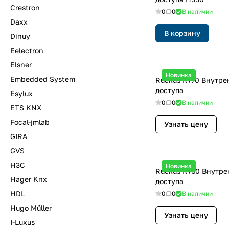
Crestron
0
0
В наличии
Daxx
В корзину
Dinuy
Eelectron
Elsner
Новинка
Embedded System
Ruckus R770 Внутре
доступа
Esylux
0
0
В наличии
ETS KNX
Focal-jmlab
Узнать цену
GIRA
GVS
H3C
Новинка
Ruckus R760 Внутре
Hager Knx
доступа
HDL
0
0
В наличии
Hugo Müller
Узнать цену
I-Luxus