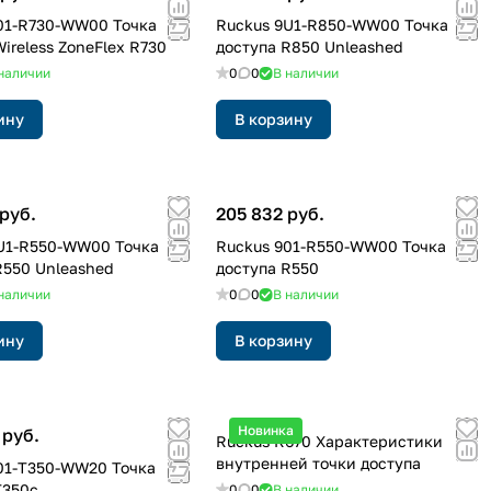
01-R730-WW00 Точка
Ruckus 9U1-R850-WW00 Точка
ireless ZoneFlex R730
доступа R850 Unleashed
наличии
0
0
В наличии
ину
В корзину
руб.
205 832 руб.
U1-R550-WW00 Точка
Ruckus 901-R550-WW00 Точка
R550 Unleashed
доступа R550
наличии
0
0
В наличии
ину
В корзину
Новинка
 руб.
Ruckus R670 Характеристики
внутренней точки доступа
01-T350-WW20 Точка
T350c
0
0
В наличии