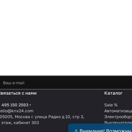
Связаться с нами
Каталог
 495 150 2593
Sale %
hello@knx24.com
Автоматизац
05005, Москва г. улица Радио д 10, стр 3,
Электрообор
 этаж, кабинет 303
Выключател
Производите
⚠️ Внимание! Возможны