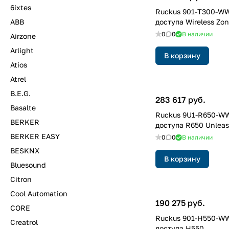
6ixtes
Ruckus 901-T300-WW
ABB
доступа Wireless Zo
0
0
В наличии
Airzone
Arlight
В корзину
Atios
Atrel
B.E.G.
283 617 руб.
Basalte
Ruckus 9U1-R650-W
BERKER
доступа R650 Unlea
BERKER EASY
0
0
В наличии
BESKNX
В корзину
Bluesound
Citron
Cool Automation
190 275 руб.
CORE
Ruckus 901-H550-W
Creatrol
доступа H550