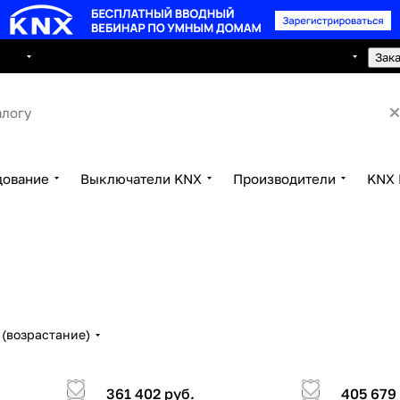
8 495 150 2593
луги
Сотрудничество
Контакты
Зак
дование
Выключатели KNX
Производители
KNX 
(возрастание)
361 402 руб.
405 679