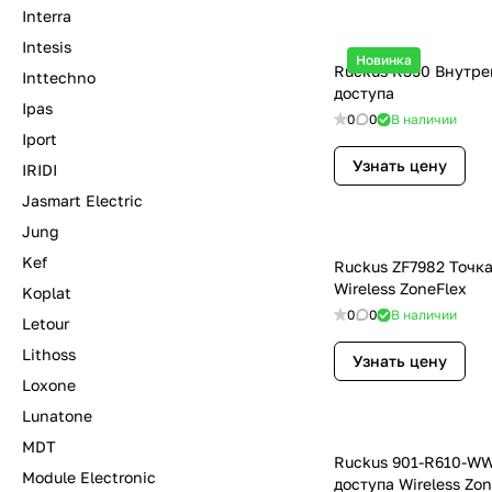
Interra
Intesis
Новинка
Ruckus R350 Внутре
Inttechno
доступа
Ipas
0
0
В наличии
Iport
Узнать цену
IRIDI
Jasmart Electric
Jung
Kef
Ruckus ZF7982 Точка
Wireless ZoneFlex
Koplat
0
0
В наличии
Letour
Lithoss
Узнать цену
Loxone
Lunatone
MDT
Ruckus 901-R610-W
Module Electronic
доступа Wireless Zo