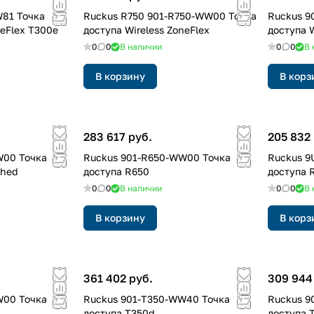
81 Точка
Ruckus R750 901-R750-WW00 Точка
Ruckus 9
neFlex T300e
доступа Wireless ZoneFlex
доступа W
0
0
В наличии
0
0
В 
В корзину
В корз
283 617 руб.
205 832 
W00 Точка
Ruckus 901-R650-WW00 Точка
Ruckus 9
shed
доступа R650
доступа 
0
0
В наличии
0
0
В 
В корзину
В корз
361 402 руб.
309 944
W00 Точка
Ruckus 901-T350-WW40 Точка
Ruckus 9
доступа T350d
доступа 