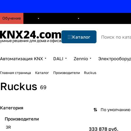
Обучение
О нас
Брошюры
Блог
Решения
Бренды
Ус
Каталог
Автоматизация KNX
DALI
Zennio
Электрообору
Главная страница
Каталог
Производители
Ruckus
Ruckus
69
Категория
По умолчанию 
Производители
3R
333 878 руб.