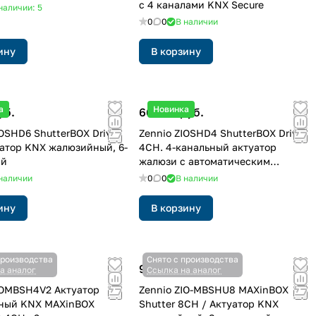
с 4 каналами KNX Secure
наличии: 5
0
0
В наличии
ину
В корзину
а
Новинка
уб.
66 939 руб.
IOSHD6 ShutterBOX Drive
Zennio ZIOSHD4 ShutterBOX Drive
атор KNX жалюзийный, 6-
4CH. 4-канальный актуатор
ый
жалюзи с автоматическим
определением времени движения
наличии
0
0
В наличии
ину
В корзину
производства
Снято с производства
уб.
93 899 руб.
а аналог
Ссылка на аналог
IOMBSH4V2 Актуатор
Zennio ZIO-MBSHU8 MAXinBOX
ный KNX MAXinBOX
Shutter 8CH / Актуатор KNX