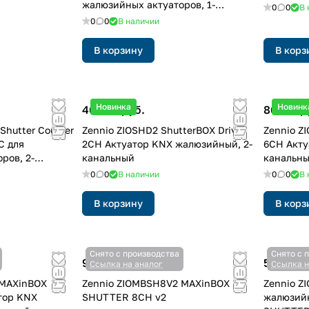
жалюзийных актуаторов, 1-
0
0
В 
канальный
0
0
В наличии
В корзину
В корз
Новинка
Новинк
46 335 руб.
86 211 р
Shutter Coupler
Zennio ZIOSHD2 ShutterBOX Drive
Zennio Z
C для
2CH Актуатор KNX жалюзийный, 2-
6CH Акту
ров, 2-
канальный
канальн
0
0
В наличии
0
0
В 
В корзину
В корз
Снято с производства
Снято с 
93 899 руб.
59 456 р
Ссылка на аналог
Ссылка н
 MAXinBOX
Zennio ZIOMBSH8V2 MAXinBOX
Zennio Z
атор KNX
SHUTTER 8CH v2
жалюзий