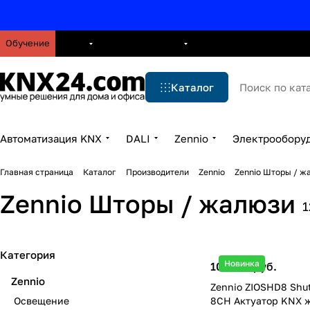
Обучение
О нас
Брошюры
Блог
Решения
Бренды
Ус
Каталог
Автоматизация KNX
DALI
Zennio
Электрообору
Главная страница
Каталог
Производители
Zennio
Zennio Шторы / ж
Zennio Шторы / жалюзи
1
Категория
Новинка
102 817 руб.
Zennio
Zennio ZIOSHD8 Shut
Освещение
8CH Актуатор KNX 