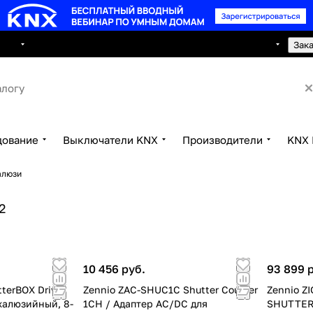
8 495 150 2593
луги
Сотрудничество
Контакты
Зак
дование
Выключатели KNX
Производители
KNX 
алюзи
2
10 456 руб.
93 899 
terBOX Drive
Zennio ZAC-SHUC1C Shutter Coupler
Zennio Z
жалюзийный, 8-
1CH / Адаптер AC/DC для
SHUTTER