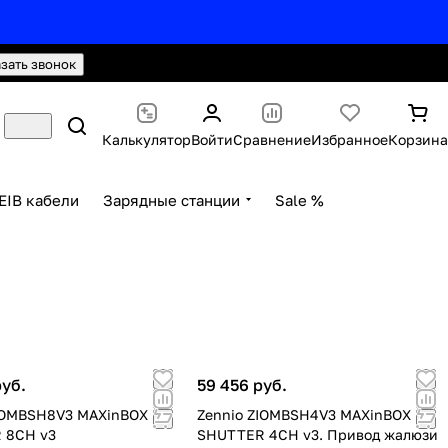
hello@knx24.com
Валюта: Рубли (RUB)
азать звонок
Калькулятор
Войти
Сравнение
Избранное
Корзина
EIB кабели
Зарядные станции
Sale %
руб.
59 456 руб.
IOMBSH8V3 MAXinBOX
Zennio ZIOMBSH4V3 MAXinBOX
 8CH v3
SHUTTER 4CH v3. Привод жалюзи