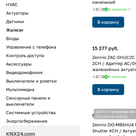
канальный
HVAC
0
0
В наличии: 1
Актуаторы
Датчики
В корзину
Жалюзи
Входы
Управление с телефона
15 377 руб.
Контроль доступа
Zennio ZAC-SHUC2C 
2CH / Адаптер AC/D
Аксессуары
жалюзийных актуато
Видеодомофония
канальный
0
0
В наличии
Выключатели и розетки
Мультимедиа
В корзину
Сенсорные панели и
выключатели
Снято с производства
Системные устройства
59 456 руб.
Ссылка на аналог
Энергосбережение
Zennio ZIO-MBSHU4
Shutter 4CH / Акту