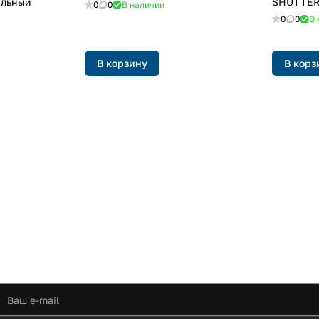
альный
SHUTTER
0
0
В наличии
0
0
В 
В корзину
В корз