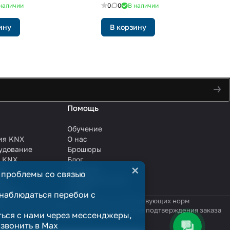
Пластик, 3 года)
наличии
0
0
В наличии
ину
В корзину
Помощь
Обучение
ия KNX
О нас
удование
Брошюры
и KNX
Блог
×
ли
Решения
 проблемы со связью
ли
Сотрудничество
анции
Услуги
наблюдаться перебои с
яются публичной офертой в смысле соответствующих норм
родажи считается заключённым только после подтверждения заказа
ться с нами через мессенджеры,
озвонить в Max