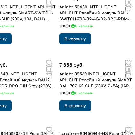
46512 INTELLIGENT ARLIGHT
Arlight 50430 INTELLIGENT
й модуль SMART-SWITCH-
ARLIGHT Релейный модуль DALI-
-SUF (230V, 10A, DALI)
SWITCH-708-82-4G-D2-DRO-RDM-
20 Пластик, 5 лет)
DIN Black (230V, 4x10A, DMX512)
наличии
0
0
В наличии
(IARL, IP20 Пластик, 5 лет)
ину
В корзину
уб.
7 368 руб.
50548 INTELLIGENT
Arlight 38539 INTELLIGENT
Релейный модуль DALI2-
ARLIGHT Релейный модуль SMART-
DDR-DRO-DIN Grey (230V,
DALI-702-62-SUF (230V, 2x5A) (IARL,
ARL, IP20 Пластик, 3 года)
IP20 Пластик, 5 лет)
наличии
0
0
В наличии
ину
В корзину
 86456203-DE Реле DALI-2
Lunatone 86456944-HS Реле DALI-2