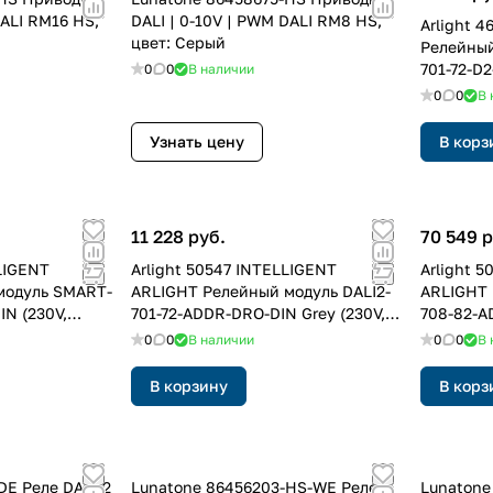
DALI RM16 HS,
DALI | 0-10V | PWM DALI RM8 HS,
Arlight 
цвет: Серый
Релейны
701-72-D2
0
0
В наличии
(IARL, IP
0
0
В 
Узнать цену
В корз
11 228 руб.
70 549 р
LIGENT
Arlight 50547 INTELLIGENT
Arlight 
модуль SMART-
ARLIGHT Релейный модуль DALI2-
ARLIGHT 
IN (230V,
701-72-ADDR-DRO-DIN Grey (230V,
708-82-A
 (IARL, IP20
1x16A) (IARL, DIN-рейка)
8x16A) (I
0
0
В наличии
0
0
В 
В корзину
В корз
DE Реле DALI-2
Lunatone 86456203-HS-WE Реле
Lunatone