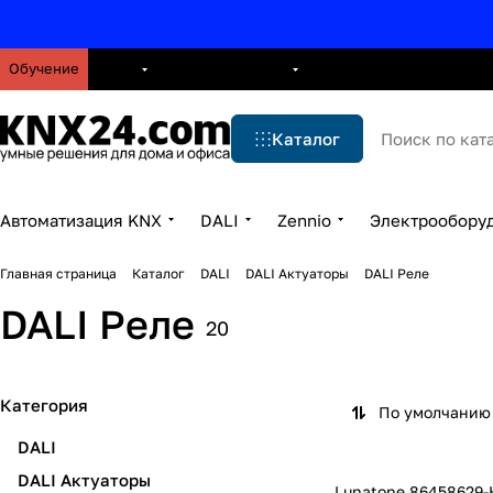
Обучение
О нас
Брошюры
Блог
Решения
Бренды
Ус
Каталог
Автоматизация KNX
DALI
Zennio
Электрообору
Главная страница
Каталог
DALI
DALI Актуаторы
DALI Реле
DALI Реле
20
Категория
По умолчанию 
DALI
DALI Актуаторы
Lunatone 86458629-