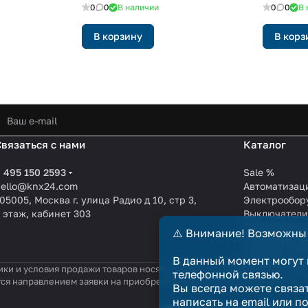
0
0
В наличии
0
0
В 
В корзину
В корз
Связаться с нами
Каталог
 495 150 2593
Sale %
hello@knx24.com
Автоматизац
05005, Москва г. улица Радио д 10, стр 3,
Электрообор
 этаж, кабинет 303
Выключател
Производите
⚠️ Внимание! Возможны
KNX EIB кабе
Зарядные ст
В данный момент могут 
ики и условия продажи товаров носят справочный характер и не явл
телефонной связью.
тся направлением заявки на приобретение товара. Договор купли-п
Вы всегда можете связа
написать на email или п