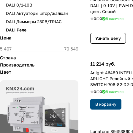
DALI 0/1-10В
DALI | 0-10V | PWM 
цвет: Серый
DALI Актуаторы штор/жалюзи
0
0
В наличии
DALI Диммеры 230В/TRIAC
DALI Реле
Цена
Узнать цену
Страна
11 214 руб.
Производитель
Цвет
Arlight 46489 INTEL
ARLIGHT Релейный 
SWITCH-708-82-D2-D
8x10A, DALI, DMX512)
0
0
В наличии
Пластик, 5 лет)
В корзину
Lunatone 89453860-