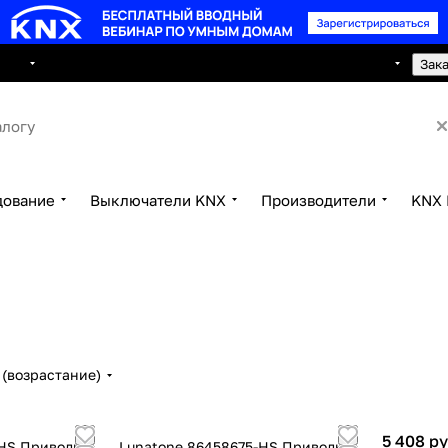
8 495 150 2593
луги
Сотрудничество
Контакты
Зак
дование
Выключатели KNX
Производители
KNX 
(возрастание)
5 408 ру
HS Приводы:
Lunatone 86458675-HS Приводы: