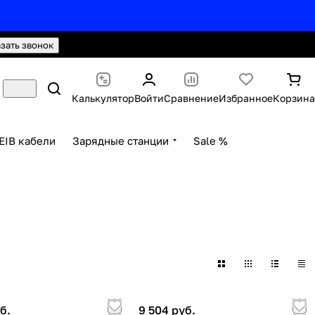
hello@knx24.com
Валюта: Рубли (RUB)
азать звонок
Калькулятор
Войти
Сравнение
Избранное
Корзина
EIB кабели
Зарядные станции
Sale %
б.
9 504 руб.