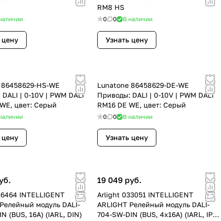
RM8 HS
наличии
0
0
В наличии
 цену
Узнать цену
 86458629-HS-WE
Lunatone 86458629-DE-WE
 DALI | 0-10V | PWM DALI
Приводы: DALI | 0-10V | PWM DALI
WE, цвет: Серый
RM16 DE WE, цвет: Серый
наличии
0
0
В наличии
 цену
Узнать цену
уб.
19 049 руб.
026464 INTELLIGENT
Arlight 033051 INTELLIGENT
Релейный модуль DALI-
ARLIGHT Релейный модуль DALI-
N (BUS, 16A) (IARL, DIN)
704-SW-DIN (BUS, 4х16A) (IARL, IP20