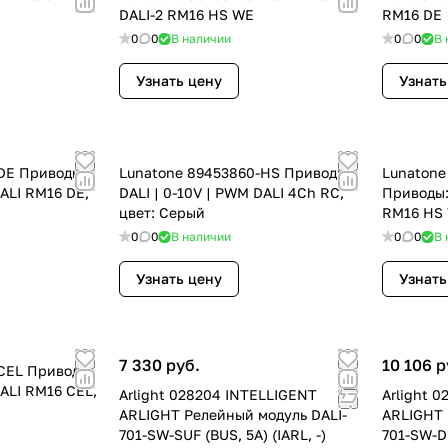
DALI-2 RM16 HS WE
RM16 DE
0
0
В наличии
0
0
В 
Узнать цену
Узнать
DE Приводы:
Lunatone 89453860-HS Приводы:
Lunatone
DALI RM16 DE,
DALI | 0-10V | PWM DALI 4Ch RC,
Приводы:
цвет: Серый
RM16 HS 
0
0
В наличии
0
0
В 
Узнать цену
Узнать
7 330 руб.
10 106 р
CEL Приводы:
DALI RM16 CEL,
Arlight 028204 INTELLIGENT
Arlight 
ARLIGHT Релейный модуль DALI-
ARLIGHT 
701-SW-SUF (BUS, 5A) (IARL, -)
701-SW-DI