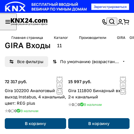
Главная страница
Каталог
Производители
GIRA
GI
GIRA Входы
11
Все фильтры
По умолчанию (возрастание)
72 317 руб.
15 997 руб.
Gira 102200 Аналоговый
Gira 111800 Бинарный вход
выход Instabus, 4 канальный,
2-х канальный
цвет: REG plus
0
0
В наличии
0
0
В наличии
В корзину
В корзину