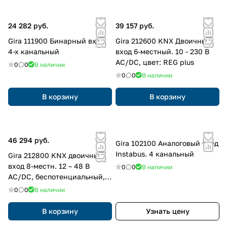
24 282 руб.
39 157 руб.
Gira 111900 Бинарный вход
Gira 212600 KNX Двоичный
4-х канальный
вход 6-местный. 10 - 230 В
AC/DC, цвет: REG plus
0
0
В наличии
0
0
В наличии
В корзину
В корзину
46 294 руб.
Gira 102100 Аналоговый вход
Instabus. 4 канальный
Gira 212800 KNX двоичный
вход 8-местн. 12 – 48 В
0
0
В наличии
AC/DC, беспотенциальный,
цвет: REG plus
0
0
В наличии
В корзину
Узнать цену