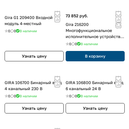
73 852 руб.
Gira G1 209400 Входной
модуль 4-местный
Gira 216200
Многофункциональное
0
0
В наличии
исполнительное устройство,
4 выхода
0
0
В наличии
Узнать цену
В корзину
GIRA 106700 Бинарный вход
GIRA 106800 Бинарный вход
4 канальный 230 В
6 канальный 24 В
0
0
В наличии
0
0
В наличии
Узнать цену
Узнать цену