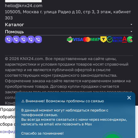
hello@knx24.com
105005, Москва г. улица Радио д 10, стр 3, 3 этаж, кабинет
303
Каталог
Помощь
© 2026 KNX24.com. Все представленные на сайте цены,
характеристики и условия продажи товаров носят справочный
характер и не являются публичной офертой в смысле
соответствующих норм гражданского законодательства.
Оформление заказа на сайте является направлением заявки на
приобретение товара. Договор купли-продажи считается
заключённым только после подтверждения заказа продавцом и
×
согласования всех условий.
⚠️ Внимание! Возможны проблемы со связью
Конфиденциальность
Оферта
Продолжая использовать наш сайт, вы даёте согласие на
В данный момент могут наблюдаться перебои с
телефонной связью.
обработку файлов cookie в целях функционирования сайта и
Вы всегда можете связаться с нами через мессенджеры,
сбора статистики в соответствии с
политикой
написать на email или позвонить в Max
конфиденциальности
Спасибо за понимание!