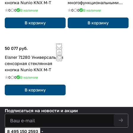
кнопка Nunio KNX M-T
многофункциональными
выходами, 6 входами
0
0
В наличии
0
0
В наличии
В корзину
В корзину
50 077 руб.
Elsner 71280 Универсальная
сенсорная стеклянная
кнопка Nunio KNX M-T
0
0
В наличии
В корзину
Подписаться
на новости и акции
8 495 150 2593