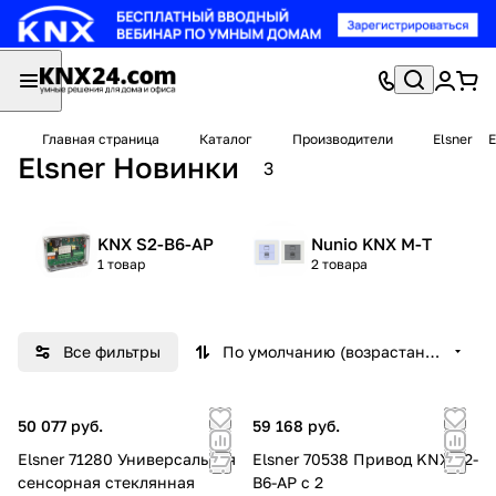
Главная страница
Каталог
Производители
Elsner
E
Elsner Новинки
3
KNX S2-B6-AP
Nunio KNX M-T
1 товар
2 товара
Все фильтры
По умолчанию (возрастание)
50 077 руб.
59 168 руб.
Elsner 71280 Универсальная
Elsner 70538 Привод KNX S2-
сенсорная стеклянная
B6-AP с 2