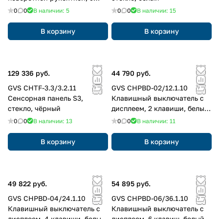
камерой, белый
0
0
В наличии: 5
0
0
В наличии: 15
В корзину
В корзину
129 336 руб.
44 790 руб.
GVS CHTF-3.3/3.2.11
GVS CHPBD-02/12.1.10
Сенсорная панель S3,
Клавишный выключатель с
стекло, чёрный
дисплеем, 2 клавиши, белый,
антиблик
0
0
В наличии: 13
0
0
В наличии: 11
В корзину
В корзину
49 822 руб.
54 895 руб.
GVS CHPBD-04/24.1.10
GVS CHPBD-06/36.1.10
Клавишный выключатель с
Клавишный выключатель с
дисплеем, 4 клавиши, белый,
дисплеем, 6 клавиш, белый,