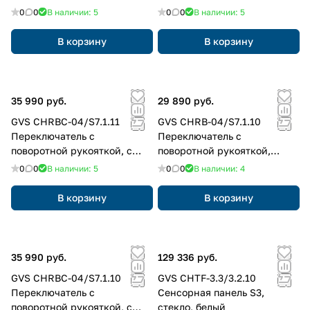
чёрный
0
0
В наличии: 5
0
0
В наличии: 5
В корзину
В корзину
35 990 руб.
29 890 руб.
GVS CHRBC-04/S7.1.11
GVS CHRB-04/S7.1.10
Переключатель с
Переключатель с
поворотной рукояткой, с
поворотной рукояткой,
камерой, чёрный
белый
0
0
В наличии: 5
0
0
В наличии: 4
В корзину
В корзину
35 990 руб.
129 336 руб.
GVS CHRBC-04/S7.1.10
GVS CHTF-3.3/3.2.10
Переключатель с
Сенсорная панель S3,
поворотной рукояткой, с
стекло, белый