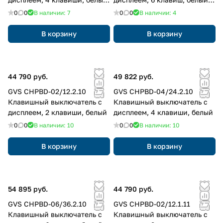
антиблик
антиблик
0
0
В наличии: 7
0
0
В наличии: 4
В корзину
В корзину
44 790 руб.
49 822 руб.
GVS CHPBD-02/12.2.10
GVS CHPBD-04/24.2.10
Клавишный выключатель с
Клавишный выключатель с
дисплеем, 2 клавиши, белый
дисплеем, 4 клавиши, белый
0
0
В наличии: 10
0
0
В наличии: 10
В корзину
В корзину
54 895 руб.
44 790 руб.
GVS CHPBD-06/36.2.10
GVS CHPBD-02/12.1.11
Клавишный выключатель с
Клавишный выключатель с