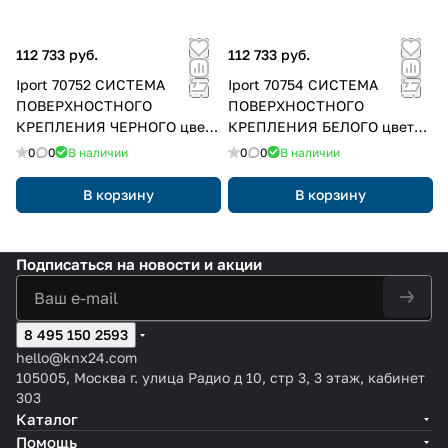
112 733 руб.
112 733 руб.
Iport 70752 СИСТЕМА
Iport 70754 СИСТЕМА
ПОВЕРХНОСТНОГО
ПОВЕРХНОСТНОГО
КРЕПЛЕНИЯ ЧЕРНОГО цвета
КРЕПЛЕНИЯ БЕЛОГО цвета
работает с iPad Pro 12,9" (5-
работает с iPad Pro 12,9" (5-
0
0
В наличии
0
0
В наличии
го поколения)
го поколения)
В корзину
В корзину
Подписаться
на новости и акции
8 495 150 2593
hello@knx24.com
105005, Москва г. улица Радио д 10, стр 3, 3 этаж, кабинет
303
Каталог
Помощь