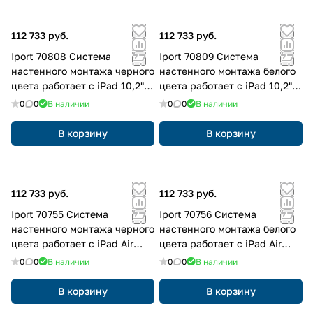
112 733 руб.
112 733 руб.
Iport 70808 Система
Iport 70809 Система
настенного монтажа черного
настенного монтажа белого
цвета работает с iPad 10,2"
цвета работает с iPad 10,2"
(9-го поколения)
(9-го поколения)
0
0
В наличии
0
0
В наличии
В корзину
В корзину
112 733 руб.
112 733 руб.
Iport 70755 Система
Iport 70756 Система
настенного монтажа черного
настенного монтажа белого
цвета работает с iPad Air
цвета работает с iPad Air
10,9" (5-го поколения) | iPad
10,9" (5-го поколения) | iPad
0
0
В наличии
0
0
В наличии
Pro 11" (3-го поколения)
Pro 11" (3-го поколения)
В корзину
В корзину