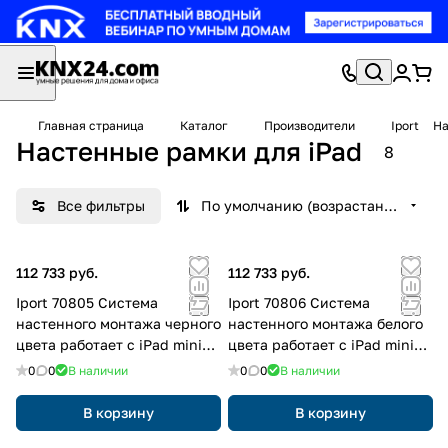
Главная страница
Каталог
Производители
Iport
На
Настенные рамки для iPad
8
Все фильтры
По умолчанию (возрастание)
112 733 руб.
112 733 руб.
Iport 70805 Система
Iport 70806 Система
настенного монтажа черного
настенного монтажа белого
цвета работает с iPad mini
цвета работает с iPad mini
(6-го поколения)
(6-го поколения)
0
0
В наличии
0
0
В наличии
В корзину
В корзину