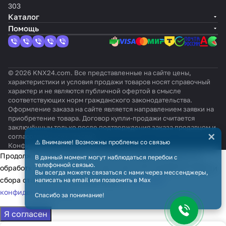
303
Каталог
Помощь
© 2026 KNX24.com. Все представленные на сайте цены,
характеристики и условия продажи товаров носят справочный
характер и не являются публичной офертой в смысле
соответствующих норм гражданского законодательства.
Оформление заказа на сайте является направлением заявки на
приобретение товара. Договор купли-продажи считается
заключённым только после подтверждения заказа продавцом и
×
согласования всех условий.
⚠️ Внимание! Возможны проблемы со связью
Конфиденциальность
Оферта
Продолжая использовать наш сайт, вы даёте согласие на
В данный момент могут наблюдаться перебои с
телефонной связью.
обработку файлов cookie в целях функционирования сайта и
Вы всегда можете связаться с нами через мессенджеры,
сбора статистики в соответствии с
политикой
написать на email или позвонить в Max
конфиденциальности
Спасибо за понимание!
Я согласен