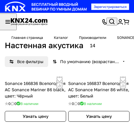
Главная страница
Каталог
Производители
SONANC
Настенная акустика
14
Все фильтры
По умолчанию (возрастание)
Sonance 166836 Всепогодная
Sonance 166837 Всепогодная
АС Sonance Mariner 86 black,
АС Sonance Mariner 86 white,
цвет: Чёрный
цвет: Белый
0
0
В наличии
0
0
В наличии
Узнать цену
Узнать цену