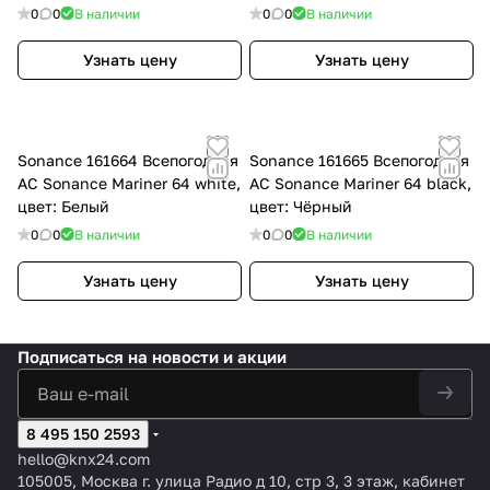
0
0
В наличии
0
0
В наличии
Узнать цену
Узнать цену
Sonance 161664 Всепогодная
Sonance 161665 Всепогодная
АС Sonance Mariner 64 white,
АС Sonance Mariner 64 black,
цвет: Белый
цвет: Чёрный
0
0
В наличии
0
0
В наличии
Узнать цену
Узнать цену
Подписаться
на новости и акции
8 495 150 2593
hello@knx24.com
105005, Москва г. улица Радио д 10, стр 3, 3 этаж, кабинет