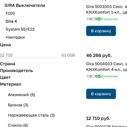
GIRA Выключатели
Gira 5001003 Cенс. в
KNXKomfort 1-кл., ц
F100
0
0
В наличии
Gira 4
System 55/E22
В корзину
Накладки
Цена
46 266 руб.
Страна
Gira 5004003 Cенс. 
KNXKomfort 4-кл., ц
Производитель
0
0
В наличии
Цвет
Материал
В корзину
Алюминий
(
6
)
Бронза
(
3
)
Нержавеющая сталь
(
3
)
12 710 руб.
Стекло
(
6
)
Gira 5021126 Клави