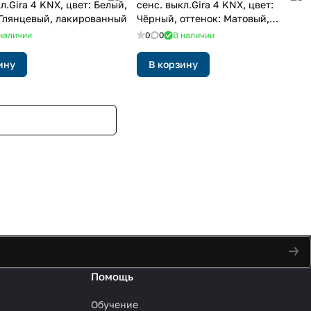
л.Gira 4 KNX, цвет: Белый,
сенс. выкл.Gira 4 KNX, цвет:
 Глянцевый, лакированный
Чёрный, оттенок: Матовый,
лакированный
наличии
0
0
В наличии
ину
В корзину
Помощь
Обучение