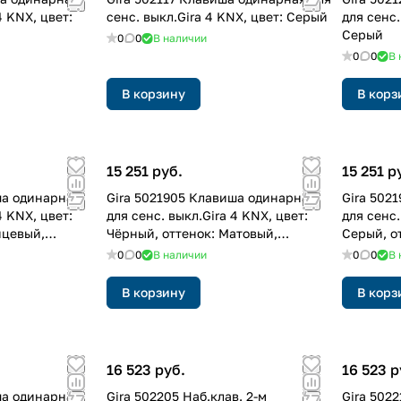
4 KNX, цвет:
сенс. выкл.Gira 4 KNX, цвет: Серый
для сенс.
Серый
0
0
В наличии
0
0
В 
В корзину
В корз
15 251 руб.
15 251 р
ша одинарная
Gira 5021905 Клавиша одинарная
Gira 502
4 KNX, цвет:
для сенс. выкл.Gira 4 KNX, цвет:
для сенс.
нцевый,
Чёрный, оттенок: Матовый,
Серый, о
лакированный
лакиров
0
0
В наличии
0
0
В 
В корзину
В корз
16 523 руб.
16 523 р
ша одинарная
Gira 502205 Hаб.клав. 2-м
Gira 5022