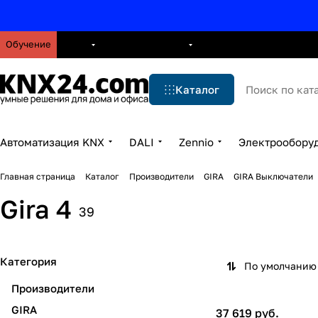
Обучение
О нас
Брошюры
Блог
Решения
Бренды
Ус
Каталог
Автоматизация KNX
DALI
Zennio
Электрообору
Главная страница
Каталог
Производители
GIRA
GIRA Выключатели
Gira 4
39
Категория
По умолчанию 
Производители
GIRA
37 619 руб.