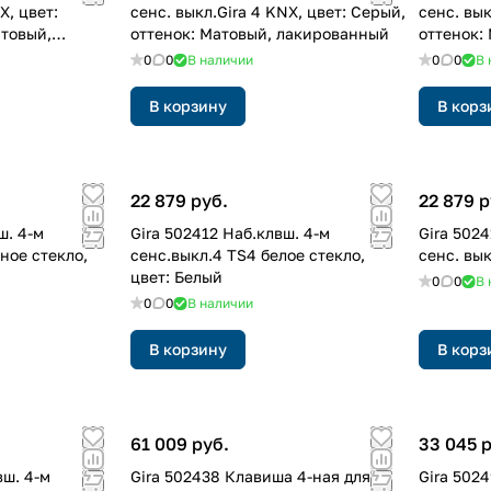
X, цвет:
сенс. выкл.Gira 4 KNX, цвет: Серый,
сенс. вык
атовый,
оттенок: Матовый, лакированный
оттенок:
0
0
В наличии
0
0
В 
В корзину
В корз
22 879 руб.
22 879 р
ш. 4-м
Gira 502412 Наб.клвш. 4-м
Gira 502
ное стекло,
сенс.выкл.4 TS4 белое стекло,
сенс. вы
цвет: Белый
0
0
В 
0
0
В наличии
В корзину
В корз
61 009 руб.
33 045 
вш. 4-м
Gira 502438 Клавиша 4-ная для
Gira 502