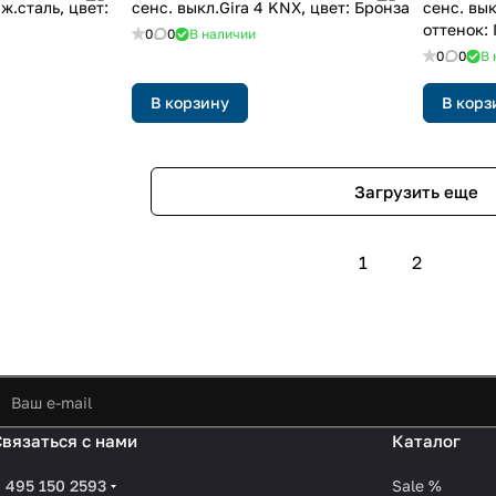
ж.сталь, цвет:
сенс. выкл.Gira 4 KNX, цвет: Бронза
сенс. вык
оттенок:
0
0
В наличии
0
0
В 
В корзину
В корз
Загрузить еще
1
2
Связаться с нами
Каталог
 495 150 2593
Sale %