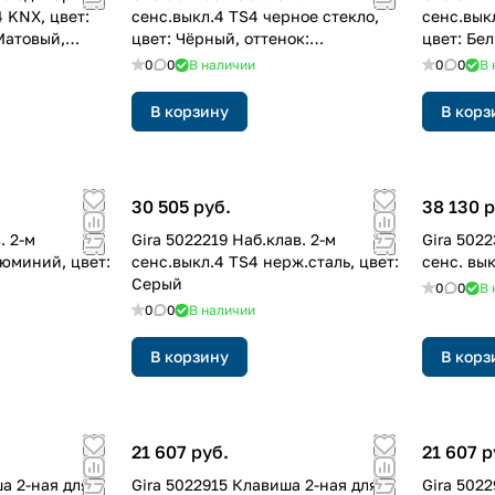
4 KNX, цвет:
сенс.выкл.4 TS4 черное стекло,
сенс.вык
Матовый,
цвет: Чёрный, оттенок:
цвет: Бе
Лакированный
0
0
В наличии
0
0
В 
В корзину
В корз
30 505 руб.
38 130 р
. 2-м
Gira 5022219 Hаб.клав. 2-м
Gira 502
люминий, цвет:
сенс.выкл.4 TS4 нерж.сталь, цвет:
сенс. вык
Серый
0
0
В 
0
0
В наличии
В корзину
В корз
21 607 руб.
21 607 р
а 2-ная для
Gira 5022915 Клавиша 2-ная для
Gira 502