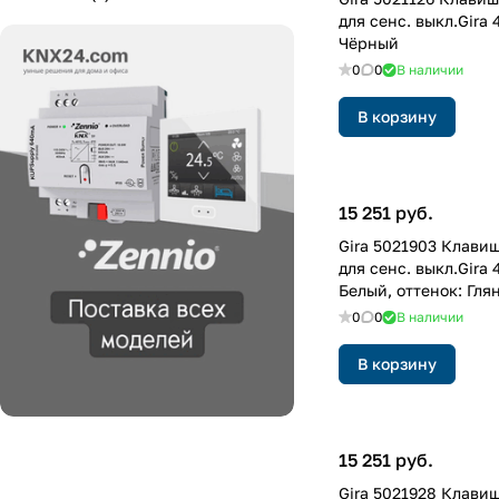
для сенс. выкл.Gira 
Чёрный
0
0
В наличии
В корзину
15 251 руб.
Gira 5021903 Клави
для сенс. выкл.Gira 
Белый, оттенок: Гля
лакированный
0
0
В наличии
В корзину
15 251 руб.
Gira 5021928 Клави