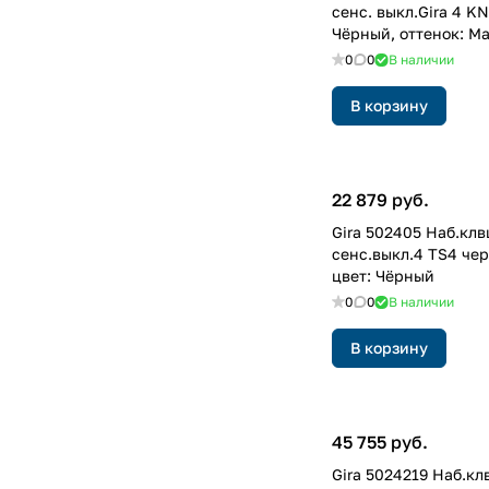
сенс. выкл.Gira 4 KN
Чёрный, оттенок: М
лакированный
0
0
В наличии
В корзину
22 879 руб.
Gira 502405 Наб.клв
сенс.выкл.4 TS4 чер
цвет: Чёрный
0
0
В наличии
В корзину
45 755 руб.
Gira 5024219 Наб.кл