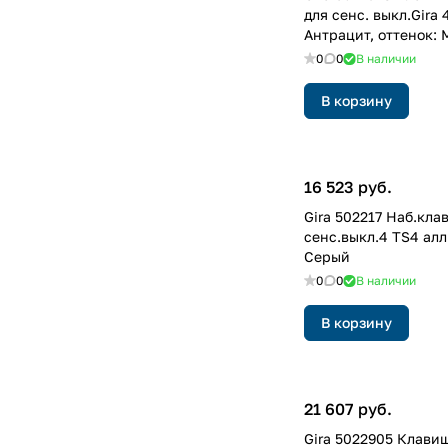
для сенс. выкл.Gira 
Антрацит, оттенок: 
лакированный
0
0
В наличии
В корзину
16 523 руб.
Gira 502217 Hаб.клав
сенс.выкл.4 TS4 ал
Серый
0
0
В наличии
В корзину
21 607 руб.
Gira 5022905 Клавиш