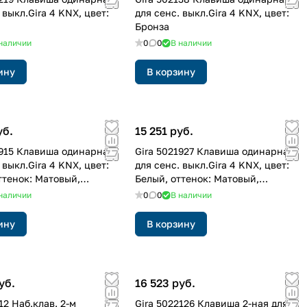
 выкл.Gira 4 KNX, цвет:
для сенс. выкл.Gira 4 KNX, цвет:
Бронза
наличии
0
0
В наличии
ину
В корзину
уб.
15 251 руб.
1915 Клавиша одинарная
Gira 5021927 Клавиша одинарная
 выкл.Gira 4 KNX, цвет:
для сенс. выкл.Gira 4 KNX, цвет:
ттенок: Матовый,
Белый, оттенок: Матовый,
анный
лакированный
наличии
0
0
В наличии
ину
В корзину
уб.
16 523 руб.
12 Hаб.клав. 2-м
Gira 5022126 Клавиша 2-ная для