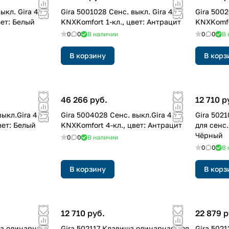
ыкл. Gira 4
Gira 5001028 Cенс. выкл. Gira 4
Gira 5002
вет: Белый
KNXKomfort 1-кл., цвет: Антрацит
KNXKomfo
0
0
В наличии
0
0
В 
В корзину
В корз
46 266 руб.
12 710 р
выкл.Gira 4
Gira 5004028 Cенс. выкл.Gira 4
Gira 502
вет: Белый
KNXKomfort 4-кл., цвет: Антрацит
для сенс.
Чёрный
0
0
В наличии
0
0
В 
В корзину
В корз
12 710 руб.
22 879 р
ша одинарная
Gira 502117 Клавиша одинарная для
Gira 502