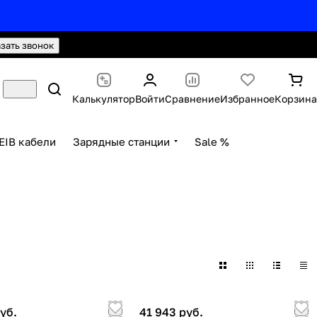
hello@knx24.com
Валюта: Рубли (RUB)
азать звонок
Калькулятор
Войти
Сравнение
Избранное
Корзина
EIB кабели
Зарядные станции
Sale %
уб.
41 943 руб.