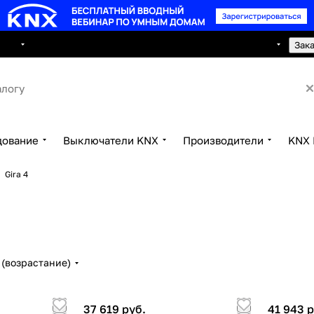
8 495 150 2593
луги
Сотрудничество
Контакты
Зак
дование
Выключатели KNX
Производители
KNX 
Gira 4
(возрастание)
37 619 руб.
41 943 р