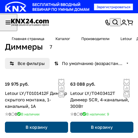
Главная страница
Каталог
Производители
Letour
Диммеры
7
Все фильтры
По умолчанию (возрастание)
19 975 руб.
63 088 руб.
Letour LY/T0101412F Диммер
Letour LY/T0403412T
скрытого монтажа, 1-
Диммер SCR, 4-канальный,
канальный, 1А
300Вт
0
0
В наличии
0
0
В наличии: 9
В корзину
В корзину