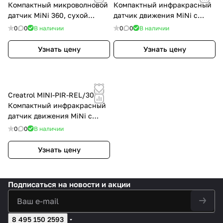
Компактный микроволновой
Компактный инфракрасный
датчик MiNi 360, сухой
датчик движения MiNi с
контакт
маской 30°, RS485
0
0
В наличии
0
0
В наличии
Узнать цену
Узнать цену
Creatrol MINI-PIR-REL/30
Компактный инфракрасный
датчик движения MiNi с
маской 30°, сухой контакт
0
0
В наличии
Узнать цену
Подписаться
на новости и акции
8 495 150 2593