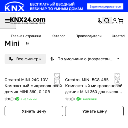
Главная страница
Каталог
Производители
Creatrol
Mini
9
Все фильтры
По умолчанию (возрастание)
Creatrol MiNi-24G-10V
Creatrol MINI-5G8-485
Компактный микроволновой
Компактный микроволновой
датчик MiNi 360, 0-10В
датчик MiNi 360 для высоких
потолков, RS485
0
0
В наличии
0
0
В наличии
Узнать цену
Узнать цену