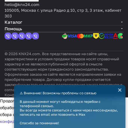
hello@knx24.com
105005, Москва г. улица Радио д 10, стр 3, 3 этаж, кабинет
303
Каталог
Помощь
© 2026 KNX24.com. Все представленные на сайте цены,
характеристики и условия продажи товаров носят справочный
характер и не являются публичной офертой в смысле
соответствующих норм гражданского законодательства.
Оформление заказа на сайте является направлением заявки на
приобретение товара. Договор купли-продажи считается
заключённым только после подтверждения заказа продавцом и
×
согласования всех условий.
⚠️ Внимание! Возможны проблемы со связью
Конфиденциальность
Оферта
Продолжая использовать наш сайт, вы даёте согласие на
В данный момент могут наблюдаться перебои с
телефонной связью.
обработку файлов cookie в целях функционирования сайта и
Вы всегда можете связаться с нами через мессенджеры,
сбора статистики в соответствии с
политикой
написать на email или позвонить в Max
конфиденциальности
Спасибо за понимание!