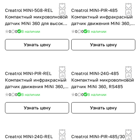
Creatrol MINI-5G8-REL
Creatrol MINI-PIR-485
Компактный микроволновой
Компактный инфракрасный
датчик MiNi 360 для высоких
датчик движения MiNi 360,
потолков, сухой контакт
RS485
0
0
В наличии
0
0
В наличии
Узнать цену
Узнать цену
Creatrol MINI-PIR-REL
Creatrol MINI-24G-485
Компактный инфракрасный
Компактный микроволновой
датчик движения MiNi 360,
датчик MiNi 360, RS485
сухой контакт
0
0
В наличии
0
0
В наличии
Узнать цену
Узнать цену
Creatrol MINI-24G-REL
Creatrol MINI-PIR-485/30