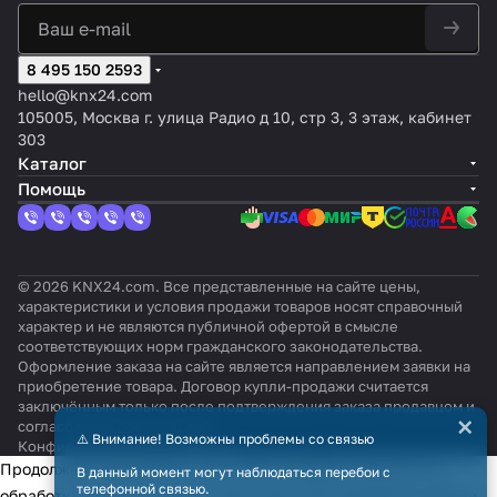
8 495 150 2593
hello@knx24.com
105005, Москва г. улица Радио д 10, стр 3, 3 этаж, кабинет
303
Каталог
Помощь
© 2026 KNX24.com. Все представленные на сайте цены,
характеристики и условия продажи товаров носят справочный
характер и не являются публичной офертой в смысле
соответствующих норм гражданского законодательства.
Оформление заказа на сайте является направлением заявки на
приобретение товара. Договор купли-продажи считается
заключённым только после подтверждения заказа продавцом и
×
согласования всех условий.
⚠️ Внимание! Возможны проблемы со связью
Конфиденциальность
Оферта
Продолжая использовать наш сайт, вы даёте согласие на
В данный момент могут наблюдаться перебои с
телефонной связью.
обработку файлов cookie в целях функционирования сайта и