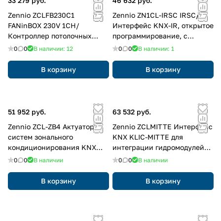
33 279 руб.
46 632 руб.
о
Zennio ZCLFB230C1
Zennio ZN1CL-IRSC IRSC/
в
FANinBOX 230V 1CH/
Интерфейс KNX-IR, открытое
а
Контроллер потолочных
программирование, с
н
вентиляторов KNX, 1 канал,
контролем 1-8 зон
0
0
В наличии: 12
0
0
В наличии: 1
и
230 VAC
е
В корзину
В корзину
51 952 руб.
63 532 руб.
Zennio ZCL-ZB4 Актуатор
Zennio ZCLMITTE Интерфейс
систем зонального
KNX KLIC-MITTE для
кондиционирования KNX
интеграции гидромодулей
ZoningBOX, 4,6 зон
Ecodan тепловых насосов
0
0
В наличии
0
0
В наличии
Mitsubishi Electric
В корзину
В корзину