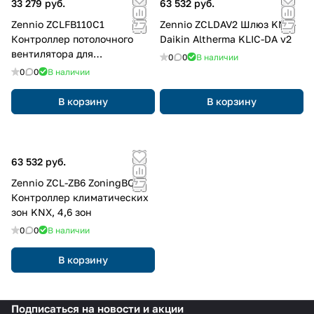
33 279 руб.
63 532 руб.
Zennio ZCLFB110C1
Zennio ZCLDAV2 Шлюз KNX-
Контроллер потолочного
Daikin Altherma KLIC-DA v2
вентилятора для
0
0
В наличии
вентиляторных установок с
0
0
В наличии
питанием от 110 В
переменного тока FANinBOX
В корзину
В корзину
110V 1CH
63 532 руб.
Zennio ZCL-ZB6 ZoningBOX/
Контроллер климатических
зон KNX, 4,6 зон
0
0
В наличии
В корзину
Подписаться
на новости и акции