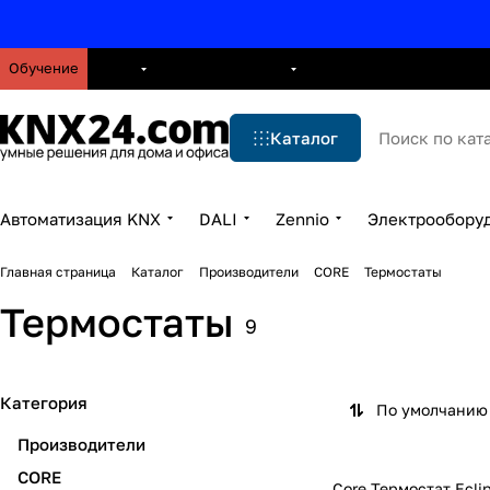
Обучение
О нас
Брошюры
Блог
Решения
Бренды
Ус
Каталог
Автоматизация KNX
DALI
Zennio
Электрообору
Главная страница
Каталог
Производители
CORE
Термостаты
Термостаты
9
Категория
По умолчанию 
Производители
CORE
Core Термостат Eclip