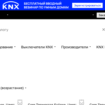
8 495 150 2593
луги
Сотрудничество
Контакты
Зак
дование
Выключатели KNX
Производители
KNX 
(возрастание)
se, Цвет:
Core Термостат Eclipse, Цвет:
Core Терм