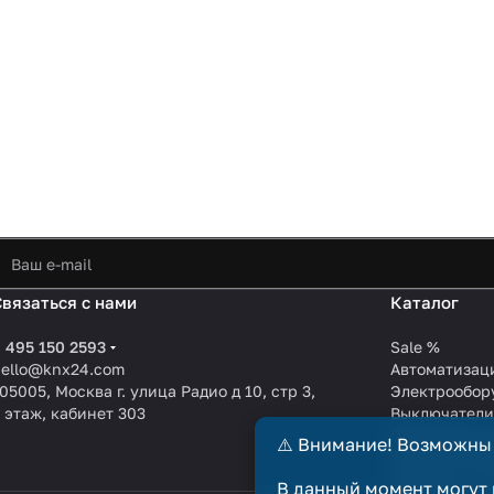
Связаться с нами
Каталог
 495 150 2593
Sale %
hello@knx24.com
Автоматизац
05005, Москва г. улица Радио д 10, стр 3,
Электрообор
 этаж, кабинет 303
Выключател
Производите
⚠️ Внимание! Возможны
KNX EIB кабе
Зарядные ст
В данный момент могут 