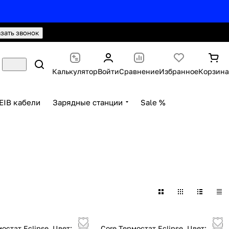
hello@knx24.com
Валюта: Рубли (RUB)
азать звонок
Калькулятор
Войти
Сравнение
Избранное
Корзина
EIB кабели
Зарядные станции
Sale %
остат Eclipse, Цвет:
Core Термостат Eclipse, Цвет: