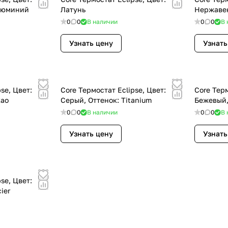
Алюминий
Латунь
Нержаве
0
0
В наличии
0
0
В 
Узнать цену
Узнать
se, Цвет:
Core Термостат Eclipse, Цвет:
Core Терм
као
Серый, Оттенок: Titanium
Бежевый,
0
0
В наличии
0
0
В 
Узнать цену
Узнать
se, Цвет:
ier