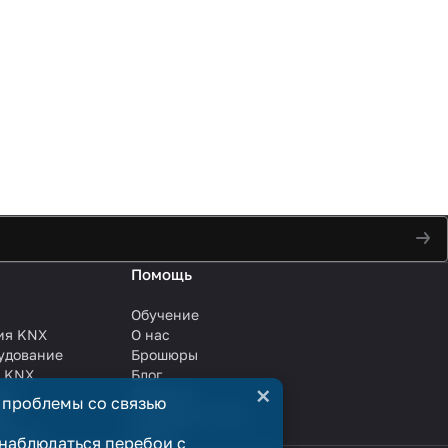
Помощь
Обучение
ия KNX
О нас
удование
Брошюры
и KNX
Блог
×
ли
Решения
 проблемы со связью
ли
Сотрудничество
анции
Услуги
наблюдаться перебои с