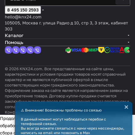
встроенный веб-интерфейс.
8 495 150 2593
hello@knx24.com
105005, Москва г. улица Радио д 10, стр 3, 3 этаж, кабинет
303
Каталог
Помощь
© 2026 KNX24.com. Все представленные на сайте цены,
характеристики и условия продажи товаров носят справочный
характер и не являются публичной офертой в смысле
соответствующих норм гражданского законодательства.
Оформление заказа на сайте является направлением заявки на
приобретение товара. Договор купли-продажи считается
заключённым только после подтверждения заказа продавцом и
×
согласования всех условий.
⚠️ Внимание! Возможны проблемы со связью
Конфиденциальность
Оферта
Продолжая использовать наш сайт, вы даёте согласие на
В данный момент могут наблюдаться перебои с
телефонной связью.
обработку файлов cookie в целях функционирования сайта и
Вы всегда можете связаться с нами через мессенджеры,
сбора статистики в соответствии с
политикой
написать на email или позвонить в Max