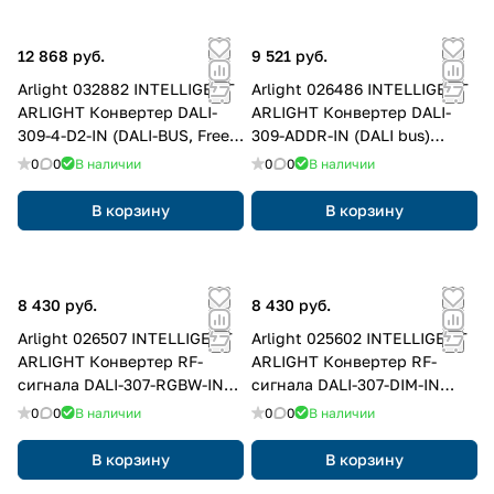
12 868 руб.
9 521 руб.
Arlight 032882 INTELLIGENT
Arlight 026486 INTELLIGENT
ARLIGHT Конвертер DALI-
ARLIGHT Конвертер DALI-
309-4-D2-IN (DALI-BUS, Free
309-ADDR-IN (DALI bus)
purpose) (IARL, Пластик)
(IARL, -)
0
0
В наличии
0
0
В наличии
В корзину
В корзину
8 430 руб.
8 430 руб.
Arlight 026507 INTELLIGENT
Arlight 025602 INTELLIGENT
ARLIGHT Конвертер RF-
ARLIGHT Конвертер RF-
сигнала DALI-307-RGBW-IN
сигнала DALI-307-DIM-IN
(DALI-BUS, RF, PUSH) (IARL, -)
(DALI-BUS, RF, PUSH) (IARL,
0
0
В наличии
0
0
В наличии
Пластик)
В корзину
В корзину