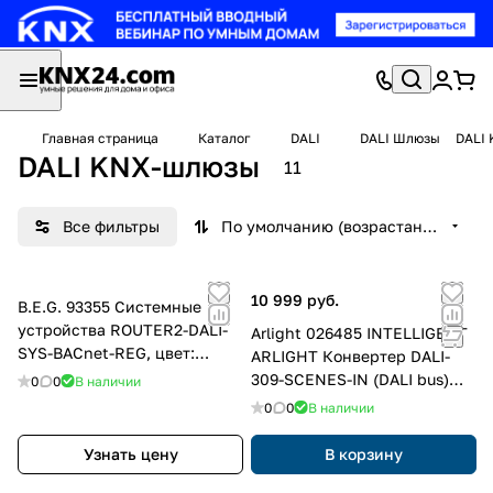
Главная страница
Каталог
DALI
DALI Шлюзы
DALI
DALI KNX-шлюзы
11
Все фильтры
По умолчанию (возрастание)
10 999 руб.
B.E.G. 93355 Системные
устройства ROUTER2-DALI-
Arlight 026485 INTELLIGENT
SYS-BACnet-REG, цвет:
ARLIGHT Конвертер DALI-
Белый
309-SCENES-IN (DALI bus)
0
0
В наличии
(ARL, -)
0
0
В наличии
Узнать цену
В корзину