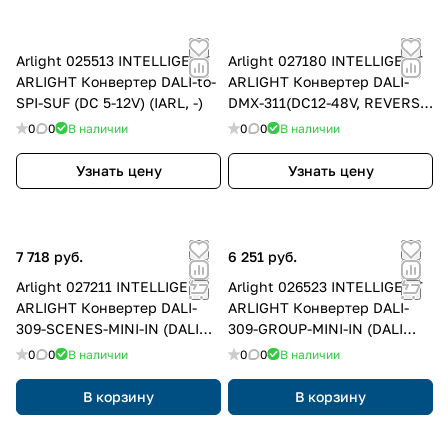
Arlight 025513 INTELLIGENT
Arlight 027180 INTELLIGENT
ARLIGHT Конвертер DALI-to-
ARLIGHT Конвертер DALI-
SPI-SUF (DC 5-12V) (IARL, -)
DMX-311(DC12-48V, REVERS)
(IARL, -)
0
0
В наличии
0
0
В наличии
Узнать цену
Узнать цену
7 718 руб.
6 251 руб.
Arlight 027211 INTELLIGENT
Arlight 026523 INTELLIGENT
ARLIGHT Конвертер DALI-
ARLIGHT Конвертер DALI-
309-SCENES-MINI-IN (DALI
309-GROUP-MINI-IN (DALI
bus) (IARL, Пластик)
bus) (IARL, Пластик)
0
0
В наличии
0
0
В наличии
В корзину
В корзину