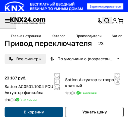
Главная страница
Каталог
Производители
Sation
Привод переключателя
23
Все фильтры
По умолчанию (возрастание)
23 187 руб.
Sation Актуатор затвора 4-
кратный
Sation AC0501.1004 FCU
Актуатор фанкойла
0
0
В наличии
0
0
В наличии
В корзину
Узнать цену