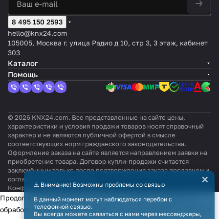
8 495 150 2593
hello@knx24.com
105005, Москва г. улица Радио д 10, стр 3, 3 этаж, кабинет
303
Каталог
Помощь
© 2026 KNX24.com. Все представленные на сайте цены,
характеристики и условия продажи товаров носят справочный
характер и не являются публичной офертой в смысле
соответствующих норм гражданского законодательства.
Оформление заказа на сайте является направлением заявки на
приобретение товара. Договор купли-продажи считается
заключённым только после подтверждения заказа продавцом и
×
согласования всех условий.
⚠️ Внимание! Возможны проблемы со связью
Конфиденциальность
Оферта
Продолжая использовать наш сайт, вы даёте согласие на
В данный момент могут наблюдаться перебои с
телефонной связью.
обработку файлов cookie в целях функционирования сайта и
Вы всегда можете связаться с нами через мессенджеры,