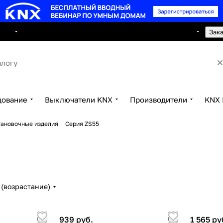
8 495 150 2593
луги
Сотрудничество
Контакты
Зак
дование
Выключатели KNX
Производители
KNX 
тановочные изделия
Серия ZS55
(возрастание)
939 руб.
1 565 ру