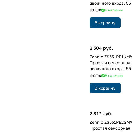
двоичного входа, 55 
Матовый белый
0
0
В наличии
В корзину
2 504 руб.
Zennio ZS551PB1KMW
Простая сенсорная 
двоичного входа, 55 
Матовый белый
0
0
В наличии
В корзину
2 817 руб.
Zennio ZS551PB2SMW
Простая сенсорная 