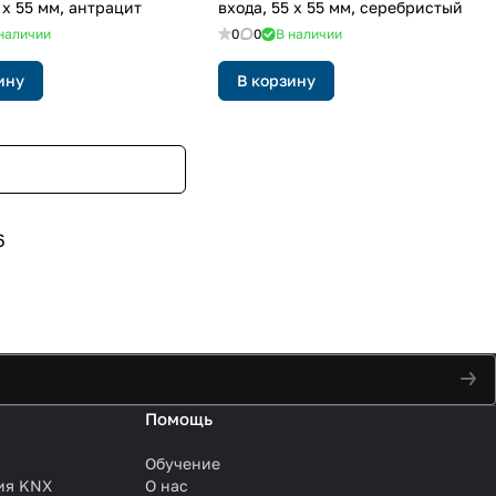
 x 55 мм, антрацит
входа, 55 x 55 мм, серебристый
наличии
0
0
В наличии
ину
В корзину
6
Помощь
Обучение
ия KNX
О нас