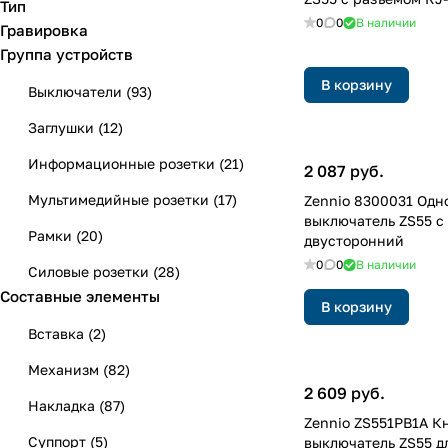
Тип
0
0
В наличии
Гравировка
Группа устройств
В корзину
Выключатели
(
93
)
Заглушки
(
12
)
Информационные розетки
(
21
)
2 087 руб.
Мультимедийные розетки
(
17
)
Zennio 8300031 Од
выключатель ZS55 с
Рамки
(
20
)
двусторонний
0
0
В наличии
Силовые розетки
(
28
)
Составные элементы
В корзину
Вставка
(
2
)
Механизм
(
82
)
2 609 руб.
Накладка
(
87
)
Zennio ZS551PB1A К
Суппорт
(
5
)
выключатель ZS55 д