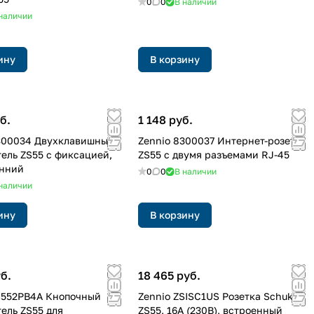
0
0
В наличии
наличии
ину
В корзину
б.
1 148 руб.
300034 Двухклавишный
Zennio 8300037 Интернет-розетка
ель ZS55 с фиксацией,
ZS55 с двумя разъемами RJ-45
онний
0
0
В наличии
наличии
ину
В корзину
б.
18 465 руб.
S552PB4A Кнопочный
Zennio ZSISC1US Розетка Schuko
ель ZS55 для
ZS55, 16A (230В), встроенный