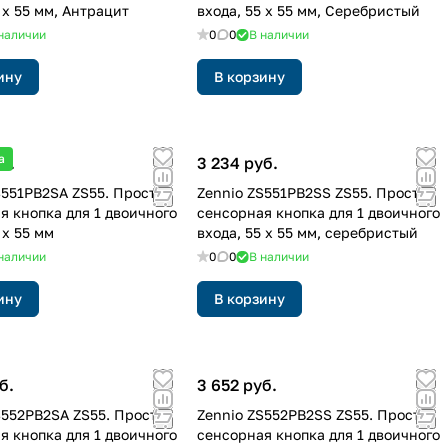
 x 55 мм, Антрацит
входа, 55 x 55 мм, Серебристый
наличии
0
0
В наличии
ину
В корзину
а
б.
3 234 руб.
S551PB2SA ZS55. Простая
Zennio ZS551PB2SS ZS55. Простая
я кнопка для 1 двоичного
сенсорная кнопка для 1 двоичного
 x 55 мм
входа, 55 x 55 мм, серебристый
наличии
0
0
В наличии
ину
В корзину
б.
3 652 руб.
S552PB2SA ZS55. Простая
Zennio ZS552PB2SS ZS55. Простая
я кнопка для 1 двоичного
сенсорная кнопка для 1 двоичного