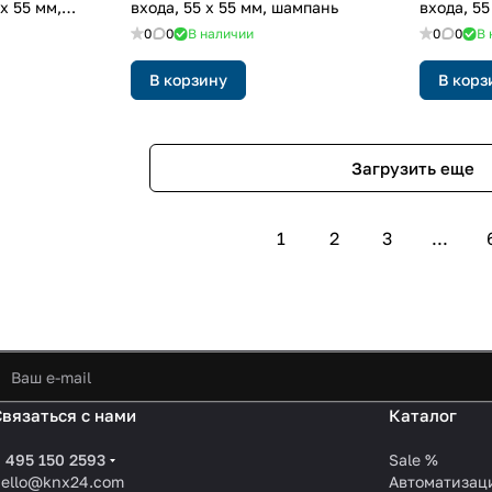
x 55 мм,
входа, 55 x 55 мм, шампань
входа, 55
0
0
В наличии
0
0
В 
В корзину
В корз
Загрузить еще
1
2
3
...
Связаться с нами
Каталог
 495 150 2593
Sale %
hello@knx24.com
Автоматизац