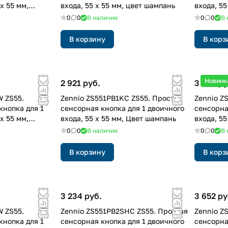
x 55 мм,
входа, 55 x 55 мм, цвет шампань
входа, 55
0
0
В наличии
0
0
В 
В корзину
В корз
Новинк
2 921 руб.
3 234 ру
 ZS55.
Zennio ZS551PB1KC ZS55. Простая
Zennio Z
кнопка для 1
сенсорная кнопка для 1 двоичного
сенсорна
x 55 мм,
входа, 55 x 55 мм, Цвет шампань
входа, 55
0
0
В наличии
0
0
В 
В корзину
В корз
3 234 руб.
3 652 ру
 ZS55.
Zennio ZS551PB2SHC ZS55. Простая
Zennio Z
кнопка для 1
сенсорная кнопка для 1 двоичного
сенсорна