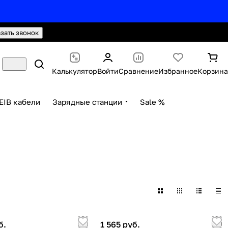
hello@knx24.com
Валюта: Рубли (RUB)
азать звонок
Калькулятор
Войти
Сравнение
Избранное
Корзина
EIB кабели
Зарядные станции
Sale %
б.
1 565 руб.