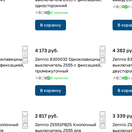
односторонний
0
0
В 
0
0
В наличии
В корзину
В корз
4 173 руб.
4 382 ру
ноклавишный
Zennio 8300032 Одноклавишный
Zennio 8
 фиксацией,
выключатель ZS55 с фиксацией,
выключат
промежуточный
двустор
0
0
В наличии
0
0
В 
В корзину
В корз
2 817 руб.
3 339 ру
нопочный
Zennio ZS551PB2S Кнопочный
Zennio Z
ля
выключатель ZS55 для
выключат