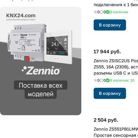
подключения к 1 би
1-клавишный
0
0
В наличии
В корзину
17 944 руб.
Zennio ZSISC2US Ро
ZS55, 16A (230В), в
разъемы USB C и US
0
0
В наличии: 10
В корзину
2 504 руб.
Zennio ZS551PB1LMW
Простая сенсорная 