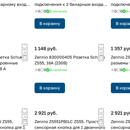
нарному входу,
подключения к 2 бинарным входам,
подключе
1-клавишный
входам, 
0
0
В наличии
0
0
В 
В корзину
В корз
1 148 руб.
1 357 ру
зетка Schuko
Zennio 830000405 Розетка Schuko
Zennio Z
строенные
ZS55, 16A (230В)
разъемы 
B A
0
0
В наличии
0
0
В 
В корзину
В корз
2 921 руб.
2 921 ру
 ZS55.
Zennio ZS551PB1LC ZS55. Простая
Zennio Z
кнопка для 1
сенсорная кнопка для 1 двоичного
сенсорна