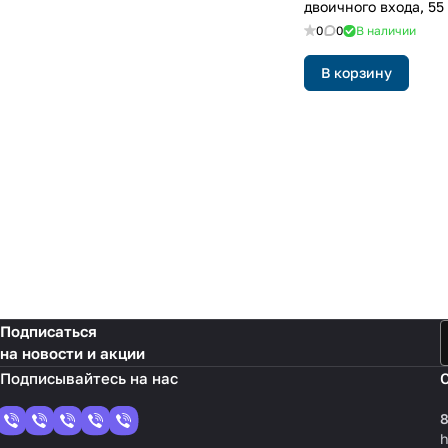
двоичного входа, 55 
матовый белый
0
0
В наличии
В корзину
Подписаться
на новости и акции
8