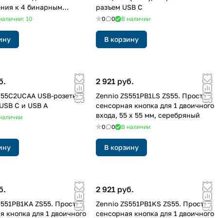
ния к 4 бинарным
разъем USB С
2-клавишный
наличии: 10
0
0
В наличии
ину
В корзину
б.
2 921 руб.
S55C2UCAA USB-розетка,
Zennio ZS551PB1LS ZS55. Простая
USB C и USB A
сенсорная кнопка для 1 двоичного
входа, 55 x 55 мм, серебряный
наличии
0
0
В наличии
ину
В корзину
б.
2 921 руб.
S551PB1KA ZS55. Простая
Zennio ZS551PB1KS ZS55. Простая
я кнопка для 1 двоичного
сенсорная кнопка для 1 двоичного