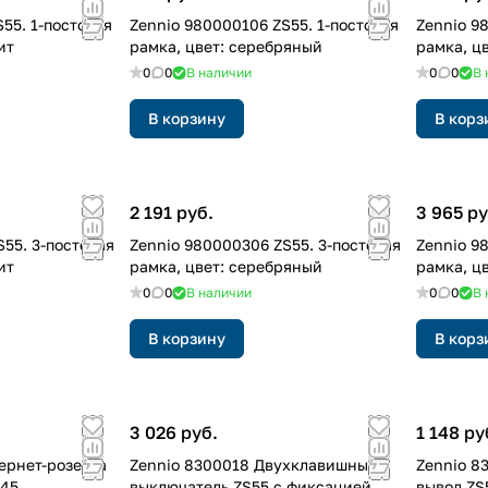
55. 1-постовая
Zennio 980000106 ZS55. 1-постовая
Zennio 9
ит
рамка, цвет: серебряный
рамка, ц
0
0
В наличии
0
0
В 
В корзину
В корз
2 191 руб.
3 965 ру
55. 3-постовая
Zennio 980000306 ZS55. 3-постовая
Zennio 9
ит
рамка, цвет: серебряный
рамка, ц
0
0
В наличии
0
0
В 
В корзину
В корз
3 026 руб.
1 148 ру
ернет-розетка
Zennio 8300018 Двухклавишный
Zennio 8
-45
выключатель ZS55 с фиксацией,
вывод ZS