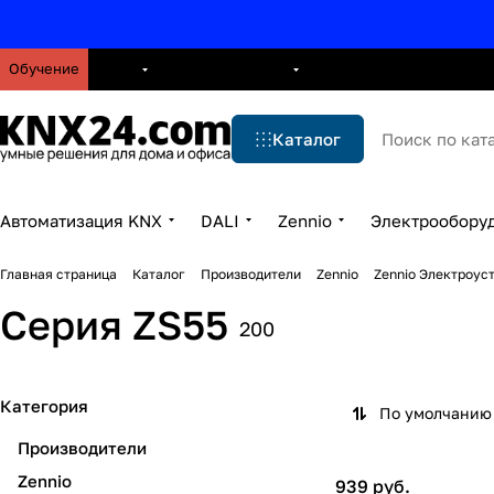
Обучение
О нас
Брошюры
Блог
Решения
Бренды
Ус
Каталог
Автоматизация KNX
DALI
Zennio
Электрообору
Главная страница
Каталог
Производители
Zennio
Zennio Электроус
Серия ZS55
200
Категория
По умолчанию 
Производители
Zennio
939 руб.