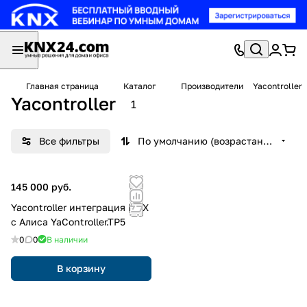
Главная страница
Каталог
Производители
Yacontroller
Yacontroller
1
Все фильтры
По умолчанию (возрастание)
145 000 руб.
Yacontroller интеграция KNX
c Алиса YaController.TP5
0
0
В наличии
В корзину