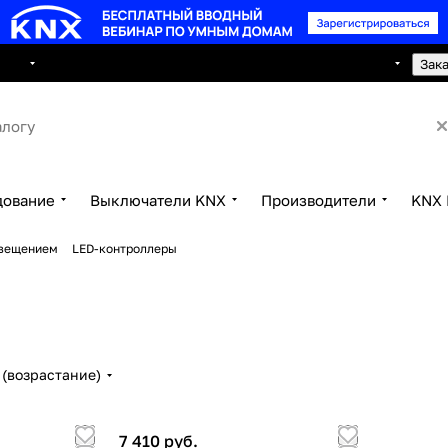
8 495 150 2593
луги
Сотрудничество
Контакты
Зак
дование
Выключатели KNX
Производители
KNX 
свещением
LED-контроллеры
(возрастание)
7 410 руб.