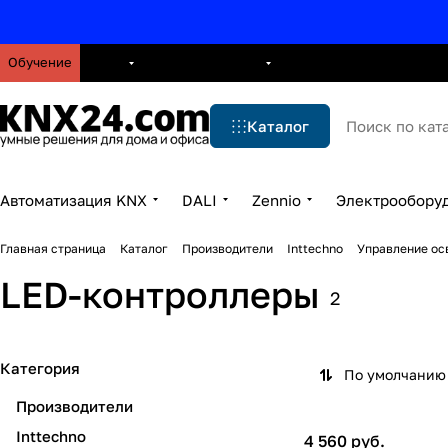
Обучение
О нас
Брошюры
Блог
Решения
Бренды
Ус
Каталог
Автоматизация KNX
DALI
Zennio
Электрообору
Главная страница
Каталог
Производители
Inttechno
Управление о
LED-контроллеры
2
Категория
По умолчанию 
Производители
Inttechno
4 560 руб.