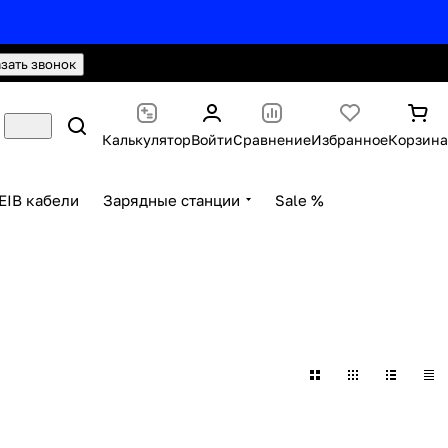
hello@knx24.com
Валюта: Рубли (RUB)
азать звонок
Калькулятор
Войти
Сравнение
Избранное
Корзина
EIB кабели
Зарядные станции
Sale %