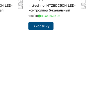
CH LED-
Inttechno INTZBDC5CH LED-
ал
контроллер 5-канальный
0
0
В наличии: 95
В корзину