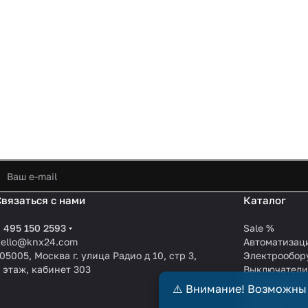
Связаться с нами
Каталог
 495 150 2593
Sale %
hello@knx24.com
Автоматизац
05005, Москва г. улица Радио д 10, стр 3,
Электрообор
 этаж, кабинет 303
Выключател
Производите
⚠️ Внимание! Возможны
KNX EIB кабе