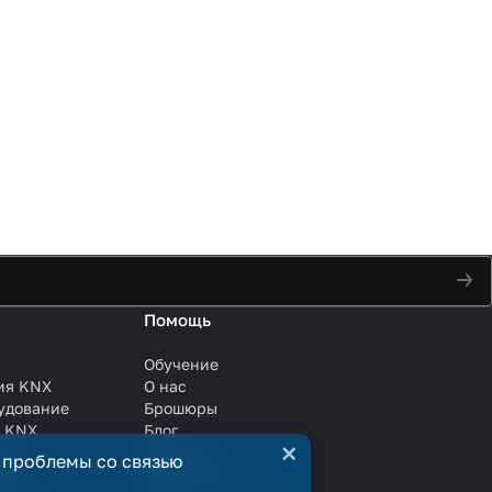
Помощь
Обучение
ия KNX
О нас
удование
Брошюры
и KNX
Блог
×
ли
Решения
 проблемы со связью
ли
Сотрудничество