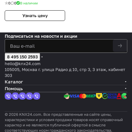
цвет: Чёрный
0
0
В наличии
Узнать цену
Подписаться
на новости и акции
8 495 150 2593
hello@knx24.com
105005, Москва г. улица Радио д 10, стр 3, 3 этаж, кабинет
303
Каталог
Помощь
© 2026 KNX24.com. Все представленные на сайте цены,
характеристики и условия продажи товаров носят справочный
характер и не являются публичной офертой в смысле
соответствующих норм гражданского законодательства.