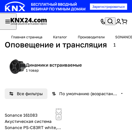
Главная страница
Каталог
Производители
SONANC
Оповещение и трансляция
1
Динамики встраиваемые
1 товар
Все фильтры
По умолчанию (возрастание)
Sonance 161083
Акустическая система
Sonance PS-C83RT white,