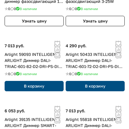
диммер фазосдвигающий 10-
фазосдвигающий 3-25W
300W
0
0
В наличии
0
0
В наличии
Узнать цену
Узнать цену
7 013 руб.
4 290 руб.
Arlight 59093 INTELLIGENT
Arlight 50433 INTELLIGENT
ARLIGHT Диммер DALI-
ARLIGHT Диммер DALI-
TRIAC-601-82-D2-DRI-PS-DIN
TRIAC-601-72-D2-DRI-PS-DIN
Black (230V, 1x1.5A) (IARL,
White (230V, 1x1.5A) (IARL,
0
0
В наличии
0
0
В наличии
IP20 Пластик, 5 лет)
IP20 Пластик, 5 лет)
В корзину
В корзину
6 053 руб.
7 013 руб.
Arlight 39135 INTELLIGENT
Arlight 55818 INTELLIGENT
ARLIGHT Диммер SMART-
ARLIGHT Диммер DALI-