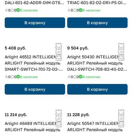
DALI-601-62-ADDR-DIM-DT6-
TRIAC-601-82-D2-DRI-PS-DIN
DRI-PD-IN (230V, 1x1.5A)
White (230V, 1x1.5A) (IARL,
0
0
В наличии
0
0
В наличии
(IARL, IP20 Пластик, 5 лет)
IP20 Пластик, 5 лет)
В корзину
В корзину
5 408 руб.
9 504 руб.
Arlight 46512 INTELLIGENT
Arlight 50430 INTELLIGENT
ARLIGHT Релейный модуль
ARLIGHT Релейный модуль
SMART-SWITCH-701-72-D2-
DALI-SWITCH-708-82-4G-D2-
SUF (230V, 10A, DALI) (IARL,
DRO-RDM-DIN Black (230V,
0
0
В наличии
0
0
В наличии
IP20 Пластик, 5 лет)
4x10A, DMX512) (IARL, IP20
Пластик, 5 лет)
В корзину
В корзину
11 214 руб.
11 228 руб.
Arlight 46489 INTELLIGENT
Arlight 50547 INTELLIGENT
ARLIGHT Релейный модуль
ARLIGHT Релейный модуль