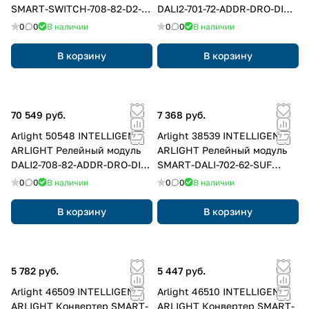
SMART-SWITCH-708-82-D2-
DALI2-701-72-ADDR-DRO-DIN
DIN (230V, 8x10A, DALI,
Grey (230V, 1x16A) (IARL, DIN-
0
0
В наличии
0
0
В наличии
DMX512) (IARL, IP20 Пластик,
рейка)
5 лет)
В корзину
В корзину
70 549 руб.
7 368 руб.
Arlight 50548 INTELLIGENT
Arlight 38539 INTELLIGENT
ARLIGHT Релейный модуль
ARLIGHT Релейный модуль
DALI2-708-82-ADDR-DRO-DIN
SMART-DALI-702-62-SUF
Grey (230V, 8x16A) (IARL, IP20
(230V, 2x5A) (IARL, IP20
0
0
В наличии
0
0
В наличии
Пластик, 3 года)
Пластик, 5 лет)
В корзину
В корзину
5 782 руб.
5 447 руб.
Arlight 46509 INTELLIGENT
Arlight 46510 INTELLIGENT
ARLIGHT Конвертер SMART-
ARLIGHT Конвертер SMART-