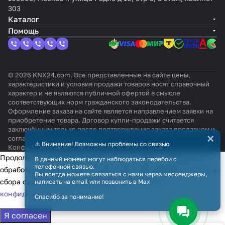
303
Каталог
Помощь
© 2026 KNX24.com. Все представленные на сайте цены,
характеристики и условия продажи товаров носят справочный
характер и не являются публичной офертой в смысле
соответствующих норм гражданского законодательства.
Оформление заказа на сайте является направлением заявки на
приобретение товара. Договор купли-продажи считается
заключённым только после подтверждения заказа продавцом и
×
согласования всех условий.
⚠️ Внимание! Возможны проблемы со связью
Конфиденциальность
Оферта
Продолжая использовать наш сайт, вы даёте согласие на
В данный момент могут наблюдаться перебои с
телефонной связью.
обработку файлов cookie в целях функционирования сайта и
Вы всегда можете связаться с нами через мессенджеры,
сбора статистики в соответствии с
политикой
написать на email или позвонить в Max
конфиденциальности
Спасибо за понимание!
Я согласен