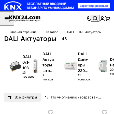
Главная страница
Каталог
DALI
DALI Актуаторы
DALI Актуаторы
46
DALI
DALI
DALI
Актуа
Димм
D
0/1-
торы
еры
Р
10В
20
штор/
230В/
13
то
2
11
жалюз
TRIAC
товаров
товара
товаров
и
Все фильтры
По умолчанию (возрастание)