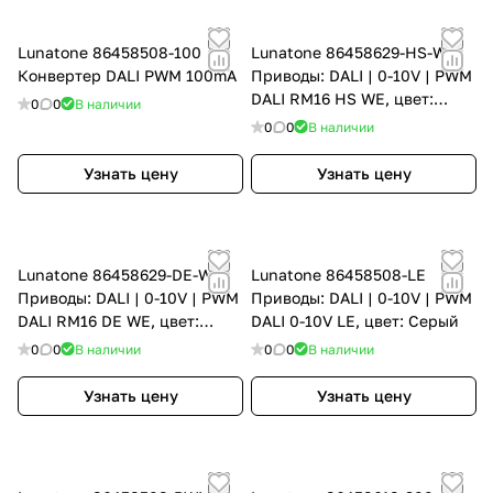
Lunatone 86458508-100
Lunatone 86458629-HS-WE
Конвертер DALI PWM 100mA
Приводы: DALI | 0-10V | PWM
DALI RM16 HS WE, цвет:
0
0
В наличии
Серый
0
0
В наличии
Узнать цену
Узнать цену
Lunatone 86458629-DE-WE
Lunatone 86458508-LE
Приводы: DALI | 0-10V | PWM
Приводы: DALI | 0-10V | PWM
DALI RM16 DE WE, цвет:
DALI 0-10V LE, цвет: Серый
Серый
0
0
В наличии
0
0
В наличии
Узнать цену
Узнать цену