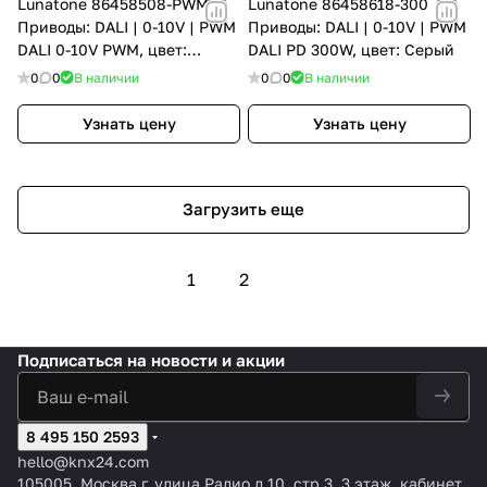
Lunatone 86458508-PWM
Lunatone 86458618-300
Приводы: DALI | 0-10V | PWM
Приводы: DALI | 0-10V | PWM
DALI 0-10V PWM, цвет:
DALI PD 300W, цвет: Серый
Серый
0
0
В наличии
0
0
В наличии
Узнать цену
Узнать цену
Загрузить еще
1
2
Подписаться
на новости и акции
8 495 150 2593
hello@knx24.com
105005, Москва г. улица Радио д 10, стр 3, 3 этаж, кабинет