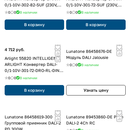
0/1-10V-302-82-SUF (230V,
0/1-10V-301-72-SUF (230V,
5A, DALI) (IARL, IP20
10A, DALI) (IARL, IP20
0
0
В наличии
0
0
В наличии
Пластик, 5 лет)
Пластик, 5 лет)
В корзину
В корзину
4 712 руб.
Lunatone 86458676-DE
Модуль DALI Jalousie
Arlight 55820 INTELLIGENT
ARLIGHT Конвертер DALI-
0
0
В наличии
0/1-10V-301-72-DRO-RL-DIN
White (BUS, 1x20mA) (IARL,
0
0
В наличии
IP20 Пластик, 5 лет)
В корзину
Узнать цену
Lunatone 86458619-300
Lunatone 89453860-DE Реле
Групповой приемник DALI-2
DALI-2 4Ch RC
PD 300W