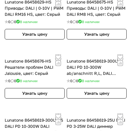
Lunatone 86458629-HS
Lunatone 86458675-HS
Приводы: DALI | 0-10V | PWM
Приводы: DALI | 0-10V | PWM
DALI RM16 HS, цвет: Серый
DALI RM8 HS, цвет: Серый
0
0
В наличии
0
0
В наличии
Узнать цену
Узнать цену
Lunatone 86458676-HS
Lunatone 86458619-300U
Решатели проблем DALI
DALI PD 10-300W
Jalousie, цвет: Серый
ab/anschnitt R,L, DALI
диммер фазосдвигающий 10-
0
0
В наличии
0
0
В наличии
300W
Узнать цену
Узнать цену
Lunatone 86458619-300U-HS
Lunatone 86458619-25U DALI
DALI PD 10-300W DALI
PD 3-25W DALI диммер