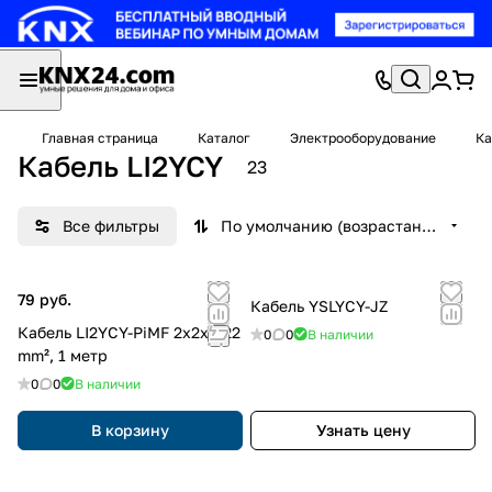
Главная страница
Каталог
Электрооборудование
Ка
Кабель LI2YCY
23
Все фильтры
По умолчанию (возрастание)
79 руб.
Кабель YSLYCY-JZ
Кабель LI2YCY-PiMF 2x2x0.22
0
0
В наличии
mm², 1 метр
0
0
В наличии
В корзину
Узнать цену