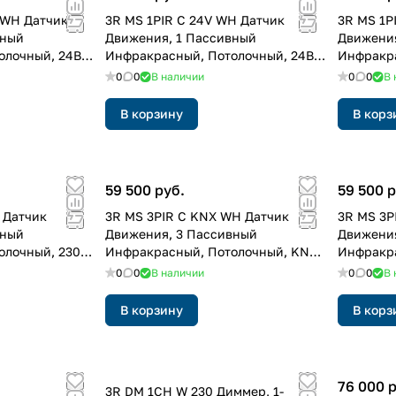
V WH Датчик
3R MS 1PIR C 24V WH Датчик
3R MS 1P
вный
Движения, 1 Пассивный
Движения
лочный, 24В,
Инфракрасный, Потолочный, 24В,
Инфракра
Белый
Чёрный
0
0
В наличии
0
0
В 
В корзину
В корз
59 500 руб.
59 500 р
 Датчик
3R MS 3PIR C KNX WH Датчик
3R MS 3P
вный
Движения, 3 Пассивный
Движения
лочный, 230В,
Инфракрасный, Потолочный, KNX,
Инфракра
Белый
Чёрный
0
0
В наличии
0
0
В 
В корзину
В корз
76 000 
3R DM 1CH W 230 Диммер, 1-