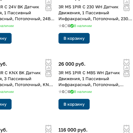
IR C 24V BK Датчик
3R MS 1PIR C 230 WH Датчик
, 1 Пассивный
Движения, 1 Пассивный
сный, Потолочный, 24В,
Инфракрасный, Потолочный, 230В,
Белый
наличии
0
0
В наличии
ину
В корзину
уб.
26 000 руб.
IR C KNX BK Датчик
3R MS 1PIR C MBS WH Датчик
, 3 Пассивный
Движения, 1 Пассивный
сный, Потолочный, KNX,
Инфракрасный, Потолочный,
Modbus, Белый
наличии
0
0
В наличии
ину
В корзину
руб.
116 000 руб.