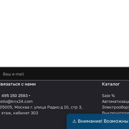
Связаться с нами
Каталог
 495 150 2593
Sale %
hello@knx24.com
Автоматизац
05005, Москва г. улица Радио д 10, стр 3,
Электрообор
 этаж, кабинет 303
Выключател
Производите
⚠️ Внимание! Возможны
KNX EIB кабе