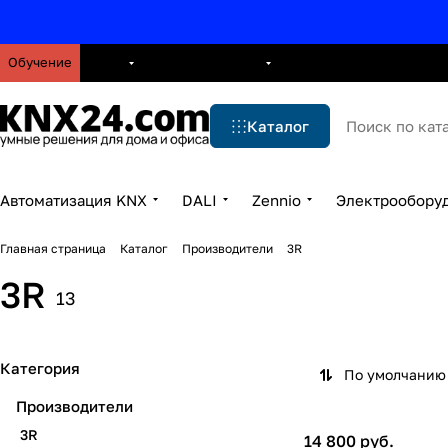
Обучение
О нас
Брошюры
Блог
Решения
Бренды
Ус
Каталог
Автоматизация KNX
DALI
Zennio
Электрообору
Главная страница
Каталог
Производители
3R
3R
13
Категория
По умолчанию 
Производители
3R
14 800 руб.