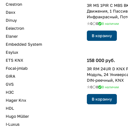
Crestron
3R MS 1PIR C MBS B
Движения, 1 Пасси
Daxx
Инфракрасный, Пот
Dinuy
Modbus, Чёрный
0
0
В наличии
Eelectron
В корзину
Elsner
Embedded System
Esylux
158 000 руб.
ETS KNX
Focal-jmlab
3R RM 24UR D KNX 
Модуль, 24 Универс
GIRA
DIN-реечный, KNX
GVS
0
0
В наличии
H3C
В корзину
Hager Knx
HDL
Hugo Müller
I-Luxus