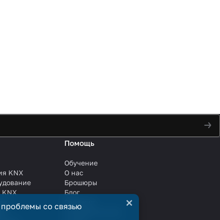
Помощь
Обучение
ия KNX
О нас
удование
Брошюры
и KNX
Блог
×
ли
Решения
 проблемы со связью
ли
Сотрудничество