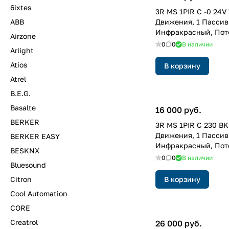
6ixtes
3R MS 1PIR C -0 24
ABB
Движения, 1 Пасси
Инфракрасный, Пото
Airzone
Белый
0
0
В наличии
Arlight
Atios
В корзину
Atrel
B.E.G.
Basalte
16 000 руб.
BERKER
3R MS 1PIR C 230 BK
Движения, 1 Пасси
BERKER EASY
Инфракрасный, Пото
BESKNX
Чёрный
0
0
В наличии
Bluesound
Citron
В корзину
Cool Automation
CORE
Creatrol
26 000 руб.