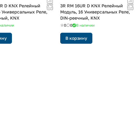
R D KNX Релейный
3R RM 16UR D KNX Релейный
6 Универсальных Реле,
Модуль, 16 Универсальных Реле,
ный, KNX
DIN-реечный, KNX
наличии
0
0
В наличии
ину
В корзину