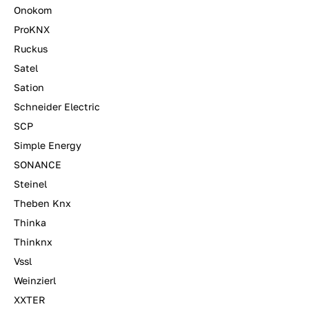
Onokom
ProKNX
Ruckus
Satel
Sation
Schneider Electric
SCP
Simple Energy
SONANCE
Steinel
Theben Knx
Thinka
Thinknx
Vssl
Weinzierl
XXTER