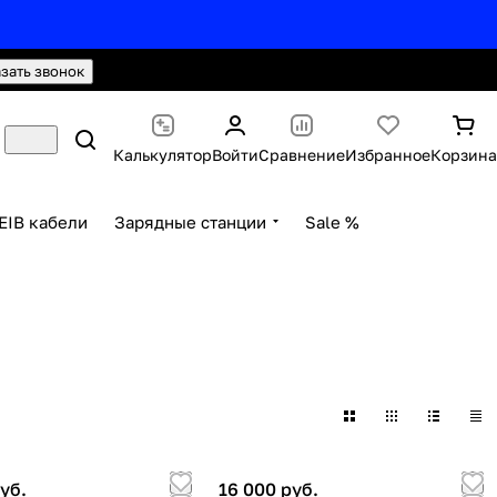
hello@knx24.com
Валюта: Рубли (RUB)
азать звонок
Калькулятор
Войти
Сравнение
Избранное
Корзина
EIB кабели
Зарядные станции
Sale %
уб.
16 000 руб.