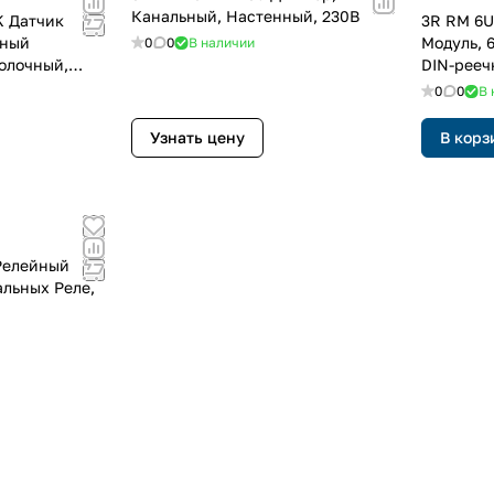
Канальный, Настенный, 230В
K Датчик
3R RM 6U
вный
Модуль, 
0
0
В наличии
олочный,
DIN-рееч
0
0
В 
Узнать цену
В корз
Релейный
альных Реле,