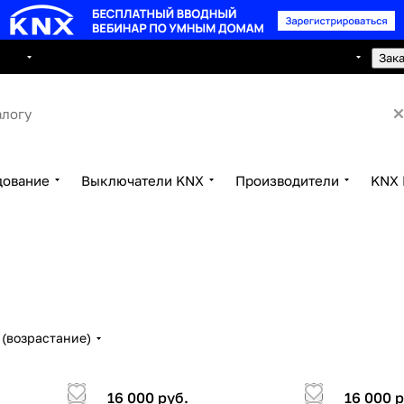
8 495 150 2593
луги
Сотрудничество
Контакты
Зак
дование
Выключатели KNX
Производители
KNX 
(возрастание)
16 000 руб.
16 000 р