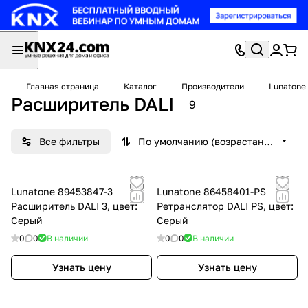
Главная страница
Каталог
Производители
Lunatone
Расширитель DALI
9
Все фильтры
По умолчанию (возрастание)
Lunatone 89453847-3
Lunatone 86458401-PS
Расширитель DALI 3, цвет:
Ретранслятор DALI PS, цвет:
Серый
Серый
0
0
В наличии
0
0
В наличии
Узнать цену
Узнать цену