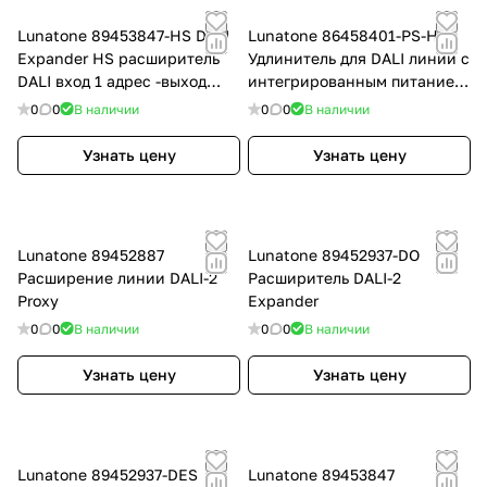
Lunatone 89453847-HS DALI
Lunatone 86458401-PS-HS
Expander HS расширитель
Удлинитель для DALI линии с
DALI вход 1 адрес -выход
интегрированным питанием
широковещательный
для выхода DALI Repeater PS
0
0
В наличии
0
0
В наличии
Узнать цену
Узнать цену
Lunatone 89452887
Lunatone 89452937-DO
Расширение линии DALI-2
Расширитель DALI-2
Proxy
Expander
0
0
В наличии
0
0
В наличии
Узнать цену
Узнать цену
Lunatone 89452937-DES
Lunatone 89453847