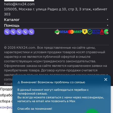
hello@knx24.com
105005, Москва г. улица Радио д 10, стр 3, 3 этаж, кабинет
303
Каталог
Помощь
© 2026 KNX24.com. Все представленные на сайте цены,
характеристики и условия продажи товаров носят справочный
характер и не являются публичной офертой в смысле
соответствующих норм гражданского законодательства.
Оформление заказа на сайте является направлением заявки на
приобретение товара. Договор купли-продажи считается
заключённым только после подтверждения заказа продавцом и
×
согласования всех условий.
⚠️ Внимание! Возможны проблемы со связью
Конфиденциальность
Оферта
Продолжая использовать наш сайт, вы даёте согласие на
В данный момент могут наблюдаться перебои с
телефонной связью.
обработку файлов cookie в целях функционирования сайта и
Вы всегда можете связаться с нами через мессенджеры,
сбора статистики в соответствии с
политикой
написать на email или позвонить в Max
конфиденциальности
Спасибо за понимание!