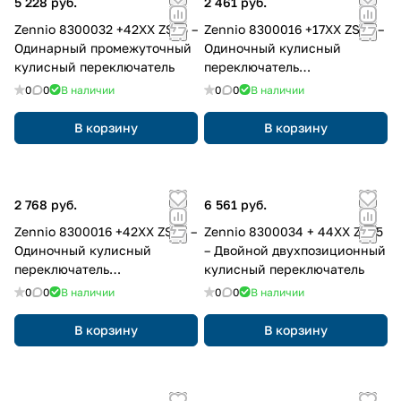
5 228 руб.
2 461 руб.
Zennio 8300032 +42XX ZS55 –
Zennio 8300016 +17XX ZS55 –
Одинарный промежуточный
Одиночный кулисный
кулисный переключатель
переключатель
одностороннего действия
0
0
В наличии
0
0
В наличии
В корзину
В корзину
2 768 руб.
6 561 руб.
Zennio 8300016 +42XX ZS55 –
Zennio 8300034 + 44XX ZS55
Одиночный кулисный
– Двойной двухпозиционный
переключатель
кулисный переключатель
одностороннего действия
0
0
В наличии
0
0
В наличии
В корзину
В корзину