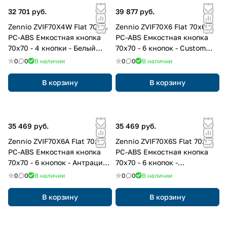
32 701 руб.
39 877 руб.
Zennio ZVIF70X4W Flat 70х4.
Zennio ZVIF70X6 Flat 70х6.
PC-ABS Емкостная кнопка
PC-ABS Емкостная кнопка
70x70 - 4 кнопки - Белый
70x70 - 6 кнопок - Custom
(рамка ZS70 не входит в
(рамка ZS70 не входит в
0
0
В наличии
0
0
В наличии
комплект)
комплект)
В корзину
В корзину
35 469 руб.
35 469 руб.
Zennio ZVIF70X6A Flat 70х6.
Zennio ZVIF70X6S Flat 70х6.
PC-ABS Емкостная кнопка
PC-ABS Емкостная кнопка
70x70 - 6 кнопок - Антрацит
70x70 - 6 кнопок -
(рамка ZS70 не входит в
Серебристый (рамка ZS70 не
0
0
В наличии
0
0
В наличии
комплект)
входит в комплект)
В корзину
В корзину