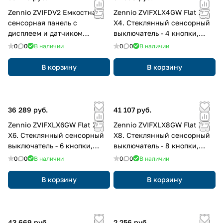
Zennio ZVIFDV2 Емкостная
Zennio ZVIFXLX4GW Flat XL
сенсорная панель с
X4. Стеклянный сенсорный
дисплеем и датчиком
выключатель - 4 кнопки,
влажности
цвет: белый, оттенок:
0
0
В наличии
0
0
В наличии
глянцевый
В корзину
В корзину
36 289 руб.
41 107 руб.
Zennio ZVIFXLX6GW Flat XL
Zennio ZVIFXLX8GW Flat XL
X6. Стеклянный сенсорный
X8. Стеклянный сенсорный
выключатель - 6 кнопки,
выключатель - 8 кнопки,
цвет: белый, оттенок:
цвет: белый, оттенок:
0
0
В наличии
0
0
В наличии
глянцевый
глянцевый
В корзину
В корзину
43 669 руб.
2 256 руб.