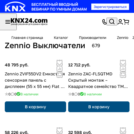
Главная страница
Каталог
Производители
Zennio
Zennio Выключатели
679
48 795 руб.
12 712 руб.
Zennio ZVIF55DV2 Емкостная
Zennio ZAC-FLSQTMD
сенсорная панель с
Скрытый монтаж –
дисплеем (55 x 55 мм) Flat 55
Квадратное семейство TMD
Display v2
(аксессуар)
0
0
В наличии
0
0
В наличии
В корзину
В корзину
58 226 руб.
32 598 руб.