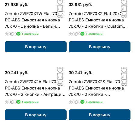
27 985 руб.
33 931 руб.
Zennio ZVIF70X1W Flat 70 Х1.
Zennio ZVIF70X2 Flat 70х2.
PC-ABS Емкостная кнопка
PC-ABS Емкостная кнопка
70x70 - 1 кнопка - Белый
70x70 - 2 кнопки - Custom
(рамка ZS70 не входит в
(рамка ZS70 не входит в
0
0
В наличии
0
0
В наличии
комплект)
комплект)
В корзину
В корзину
30 241 руб.
30 241 руб.
Zennio ZVIF70X2A Flat 70х2.
Zennio ZVIF70X2S Flat 70х2.
PC-ABS Емкостная кнопка
PC-ABS Емкостная кнопка
70x70 - 2 кнопки - Антрацит
70x70 - 2 кнопки -
(рамка ZS70 не входит в
Серебристый (рамка ZS70 не
0
0
В наличии
0
0
В наличии
комплект)
входит в комплект)
В корзину
В корзину