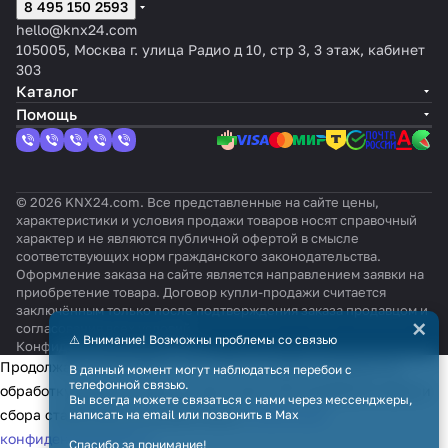
8 495 150 2593
hello@knx24.com
105005, Москва г. улица Радио д 10, стр 3, 3 этаж, кабинет
303
Каталог
Помощь
© 2026 KNX24.com. Все представленные на сайте цены,
характеристики и условия продажи товаров носят справочный
характер и не являются публичной офертой в смысле
соответствующих норм гражданского законодательства.
Оформление заказа на сайте является направлением заявки на
приобретение товара. Договор купли-продажи считается
заключённым только после подтверждения заказа продавцом и
×
согласования всех условий.
⚠️ Внимание! Возможны проблемы со связью
Конфиденциальность
Оферта
Продолжая использовать наш сайт, вы даёте согласие на
В данный момент могут наблюдаться перебои с
телефонной связью.
обработку файлов cookie в целях функционирования сайта и
Вы всегда можете связаться с нами через мессенджеры,
сбора статистики в соответствии с
политикой
написать на email или позвонить в Max
конфиденциальности
Спасибо за понимание!