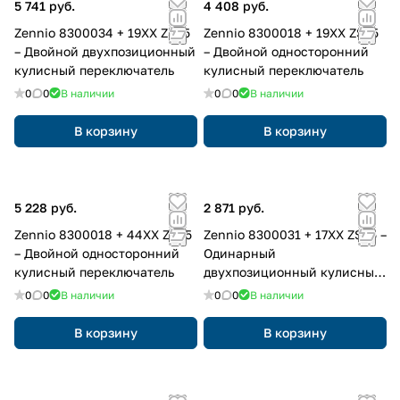
5 741 руб.
4 408 руб.
Zennio 8300034 + 19XX ZS55
Zennio 8300018 + 19XX ZS55
– Двойной двухпозиционный
– Двойной односторонний
кулисный переключатель
кулисный переключатель
0
0
В наличии
0
0
В наличии
В корзину
В корзину
5 228 руб.
2 871 руб.
Zennio 8300018 + 44XX ZS55
Zennio 8300031 + 17XX ZS55 –
– Двойной односторонний
Одинарный
кулисный переключатель
двухпозиционный кулисный
переключатель
0
0
В наличии
0
0
В наличии
В корзину
В корзину