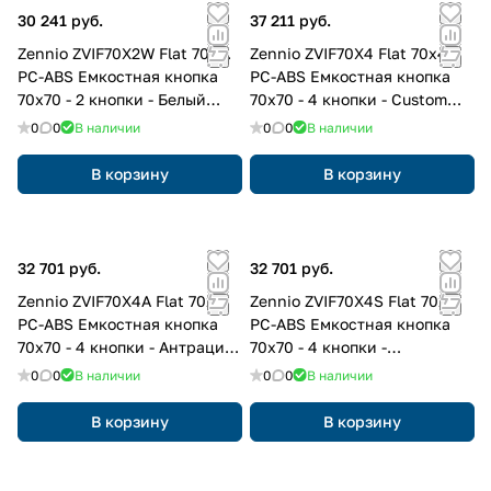
30 241 руб.
37 211 руб.
Zennio ZVIF70X2W Flat 70х2.
Zennio ZVIF70X4 Flat 70х4.
PC-ABS Емкостная кнопка
PC-ABS Емкостная кнопка
70x70 - 2 кнопки - Белый
70x70 - 4 кнопки - Custom
(рамка ZS70 не входит в
(рамка ZS70 не входит в
0
0
В наличии
0
0
В наличии
комплект)
комплект)
В корзину
В корзину
32 701 руб.
32 701 руб.
Zennio ZVIF70X4A Flat 70х4.
Zennio ZVIF70X4S Flat 70х4.
PC-ABS Емкостная кнопка
PC-ABS Емкостная кнопка
70x70 - 4 кнопки - Антрацит
70x70 - 4 кнопки -
(рамка ZS70 не входит в
Серебристый (рамка ZS70 не
0
0
В наличии
0
0
В наличии
комплект)
входит в комплект)
В корзину
В корзину