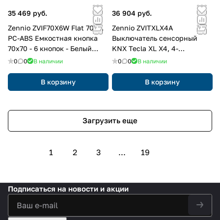
35 469 руб.
36 904 руб.
Zennio ZVIF70X6W Flat 70х6.
Zennio ZVITXLX4A
PC-ABS Емкостная кнопка
Выключатель сенсорный
70x70 - 6 кнопок - Белый
KNX Tecla XL X4, 4-
(рамка ZS70 не входит в
кнопочный, PC-ABS пластик,
0
0
В наличии
0
0
В наличии
комплект)
цвет: черный
В корзину
В корзину
Загрузить еще
1
2
3
...
19
Подписаться
на новости и акции