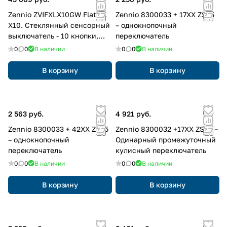
Zennio ZVIFXLX10GW Flat XL
Zennio 8300033 + 17XX ZS55
X10. Стеклянный сенсорный
– однокнопочный
выключатель - 10 кнопки,
переключатель
цвет: белый, оттенок:
0
0
В наличии
0
0
В наличии
глянцевый
В корзину
В корзину
2 563 руб.
4 921 руб.
Zennio 8300033 + 42XX ZS55
Zennio 8300032 +17XX ZS55 –
– однокнопочный
Одинарный промежуточный
переключатель
кулисный переключатель
0
0
В наличии
0
0
В наличии
В корзину
В корзину