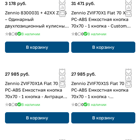
3 178 руб.
31 471 руб.
Zennio 8300031 + 42XX ZS55
Zennio ZVIF70X1 Flat 70 Х1.
– Одинарный
PC-ABS Емкостная кнопка
двухпозиционный кулисный
70x70 - 1 кнопка - Custom
переключатель
(рамка ZS70 не входит в
0
0
В наличии
0
0
В наличии
комплект)
В корзину
В корзину
27 985 руб.
27 985 руб.
Zennio ZVIF70X1A Flat 70 Х1.
Zennio ZVIF70X1S Flat 70 Х1.
PC-ABS Емкостная кнопка
PC-ABS Емкостная кнопка
70x70 - 1 кнопка - Антрацит
70x70 - 1 кнопка -
(рамка ZS70 не входит в
Серебристый (рамка ZS70 не
0
0
В наличии
0
0
В наличии
комплект)
входит в комплект)
В корзину
В корзину