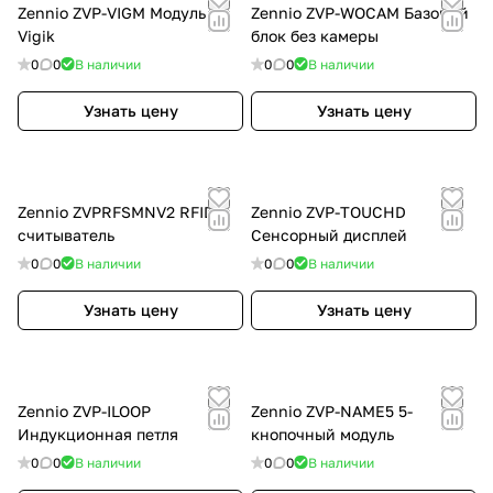
Zennio ZVP-VIGM Модуль
Zennio ZVP-WOCAM Базовый
Vigik
блок без камеры
0
0
В наличии
0
0
В наличии
Узнать цену
Узнать цену
Zennio ZVPRFSMNV2 RFID-
Zennio ZVP-TOUCHD
считыватель
Сенсорный дисплей
0
0
В наличии
0
0
В наличии
Узнать цену
Узнать цену
Zennio ZVP-ILOOP
Zennio ZVP-NAME5 5-
Индукционная петля
кнопочный модуль
0
0
В наличии
0
0
В наличии