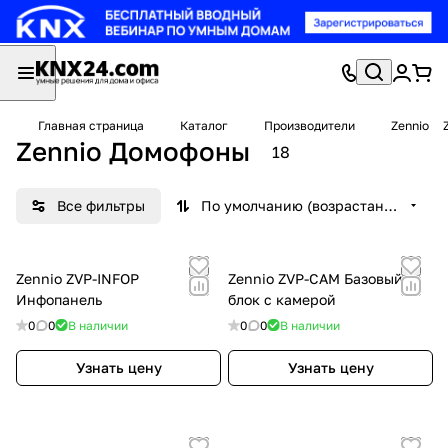
Главная страница
Каталог
Производители
Zennio
Zennio Домофоны
18
Все фильтры
По умолчанию (возрастание)
Zennio ZVP-INFOP
Zennio ZVP-CAM Базовый
Инфопанель
блок с камерой
0
0
В наличии
0
0
В наличии
Узнать цену
Узнать цену