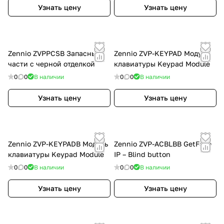
Узнать цену
Узнать цену
Zennio ZVPPCSB Запасные
Zennio ZVP-KEYPAD Модуль
части с черной отделкой
клавиатуры Keypad Module
0
0
В наличии
0
0
В наличии
Узнать цену
Узнать цену
Zennio ZVP-KEYPADB Модуль
Zennio ZVP-ACBLBB GetFace
клавиатуры Keypad Module
IP – Blind button
0
0
В наличии
0
0
В наличии
Узнать цену
Узнать цену