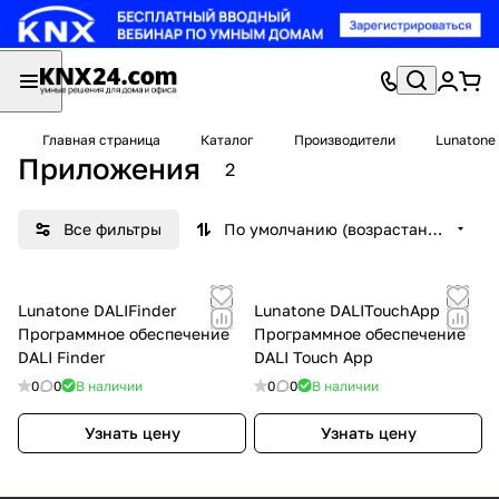
Главная страница
Каталог
Производители
Lunatone
Приложения
2
Все фильтры
По умолчанию (возрастание)
Lunatone DALIFinder
Lunatone DALITouchApp
Программное обеспечение
Программное обеспечение
DALI Finder
DALI Touch App
0
0
В наличии
0
0
В наличии
Узнать цену
Узнать цену