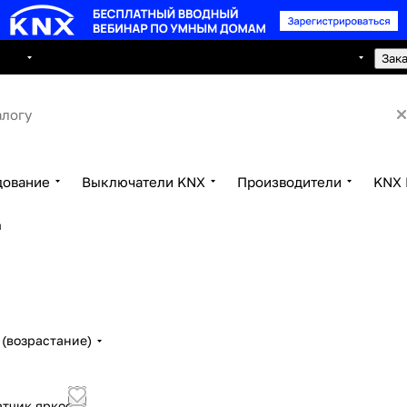
8 495 150 2593
луги
Сотрудничество
Контакты
Зак
дование
Выключатели KNX
Производители
KNX 
м
(возрастание)
атчик яркости