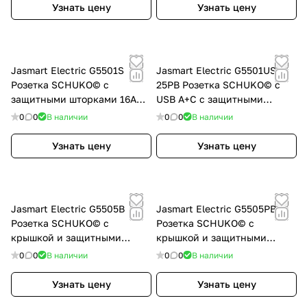
25S
25B
Узнать цену
Узнать цену
Jasmart Electric G5501S
Jasmart Electric G5501USB-
Розетка SCHUKO© с
25PB Розетка SCHUKO© с
защитными шторками 16A
USB A+C с защитными
250V~ 2P+T, цвет Алюминий,
шторками 16A 250V~ 2P+T
0
0
В наличии
0
0
В наличии
G5501S
USB 25W, цвет черный
матовый (soft touch),
Узнать цену
Узнать цену
G5501USB-25PB
Jasmart Electric G5505B
Jasmart Electric G5505PB
Розетка SCHUKO© с
Розетка SCHUKO© с
крышкой и защитными
крышкой и защитными
шторками 16A 250V~ 2P+T,
шторками 16A 250V~ 2P+T,
0
0
В наличии
0
0
В наличии
цвет Антрацит, G5505B
цвет черный матовый (soft
touch), G5505PB
Узнать цену
Узнать цену