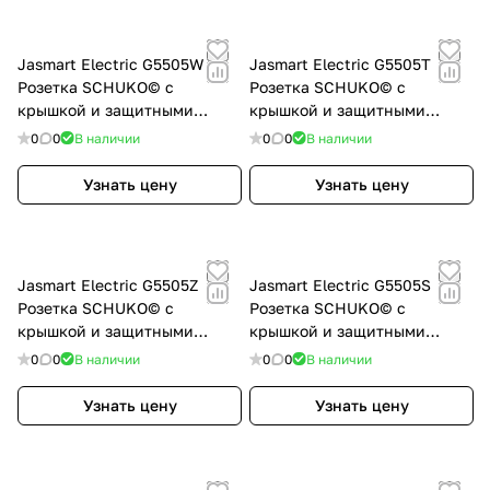
Jasmart Electric G5505W
Jasmart Electric G5505T
Розетка SCHUKO© с
Розетка SCHUKO© с
крышкой и защитными
крышкой и защитными
шторками 16A 250V~ 2P+T,
шторками 16A 250V~ 2P+T,
0
0
В наличии
0
0
В наличии
цвет белый глянцевый,
цвет Тауп, G5505T
G5505W
Узнать цену
Узнать цену
Jasmart Electric G5505Z
Jasmart Electric G5505S
Розетка SCHUKO© с
Розетка SCHUKO© с
крышкой и защитными
крышкой и защитными
шторками 16A 250V~ 2P+T,
шторками 16A 250V~ 2P+T,
0
0
В наличии
0
0
В наличии
цвет Мокко, G5505Z
цвет Алюминий, G5505S
Узнать цену
Узнать цену