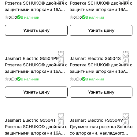
Розетка SCHUKO© двойная с
Розетка SCHUKO© двойная с
защитными шторками 16A
защитными шторками 16A
250V~ 2P+T, цвет Мокко,
250V~ 2P+T, цвет слоновая
0
0
В наличии
0
0
В наличии
G5504Z
кость, G5504V
Узнать цену
Узнать цену
Jasmart Electric G5504PB
Jasmart Electric G5504S
Розетка SCHUKO© двойная с
Розетка SCHUKO© двойная с
защитными шторками 16A
защитными шторками 16A
250V~ 2P+T, цвет черный
250V~ 2P+T, цвет Алюминий,
0
0
В наличии
0
0
В наличии
матовый (soft touch),
G5504S
G5504PB
Узнать цену
Узнать цену
Jasmart Electric G5504T
Jasmart Electric FS5504W
Розетка SCHUKO© двойная с
Двухместная розетка Schuko
защитными шторками 16A
со шторками, накладного