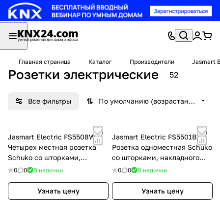
Главная страница
Каталог
Производители
Jasmart E
Розетки электрические
52
Все фильтры
По умолчанию (возрастание)
Jasmart Electric FS5508W
Jasmart Electric FS5501B
Четырех местная розетка
Розетка одноместная Schuko
Schuko со шторками,
со шторками, накладного
накладного монтажа, (цвет
монтажа, (цвет антрацит)
0
0
В наличии
0
0
В наличии
белый) 16A 250V~ 2P+T,
16A 250V~ 2P+T, FS5501B
FS5508W
Узнать цену
Узнать цену