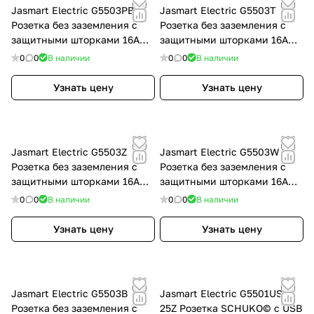
Jasmart Electric G5503PB
Jasmart Electric G5503T
Розетка без заземления с
Розетка без заземления с
защитными шторками 16A
защитными шторками 16A
250V~ 2P, цвет черный
250V~ 2P, цвет Тауп, G5503T
0
0
В наличии
0
0
В наличии
матовый (soft touch),
G5503PB
Узнать цену
Узнать цену
Jasmart Electric G5503Z
Jasmart Electric G5503W
Розетка без заземления с
Розетка без заземления с
защитными шторками 16A
защитными шторками 16A
250V~ 2P, цвет Мокко,
250V~ 2P, цвет белый
0
0
В наличии
0
0
В наличии
G5503Z
глянцевый, G5503W
Узнать цену
Узнать цену
Jasmart Electric G5503B
Jasmart Electric G5501USB-
Розетка без заземления с
25Z Розетка SCHUKO© с USB