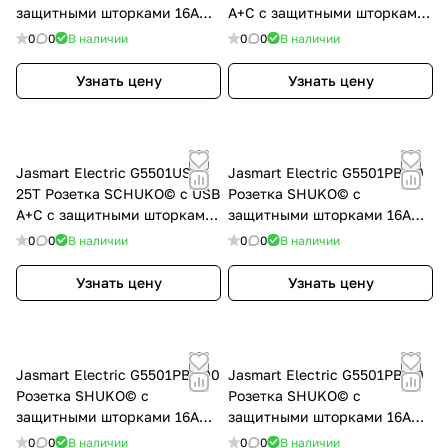
защитными шторками 16A
A+C с защитными шторками
250V~ 2P, цвет Антрацит,
16A 250V~ 2P+T USB 25W,
0
0
В наличии
0
0
В наличии
G5503B
цвет Мокко, G5501USB-25Z
Узнать цену
Узнать цену
Jasmart Electric G5501USB-
Jasmart Electric G5501PB-50
25T Розетка SCHUKO© с USB
Розетка SHUKO© с
A+C с защитными шторками
защитными шторками 16A
16A 250V~ 2P+T USB 25W,
250V~ 2P+T, цвет черный
0
0
В наличии
0
0
В наличии
цвет Тауп, G5501USB-25T
матовый (soft touch),
JASMART, набор, 50 шт.
Узнать цену
Узнать цену
Jasmart Electric G5501PB-100
Jasmart Electric G5501PB-30
Розетка SHUKO© с
Розетка SHUKO© с
защитными шторками 16A
защитными шторками 16A
250V~ 2P+T, цвет черный
250V~ 2P+T, цвет черный
0
0
В наличии
0
0
В наличии