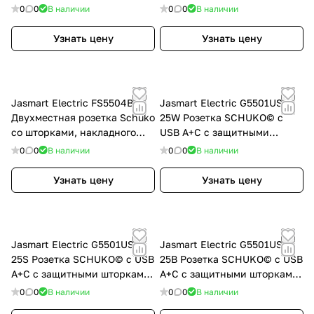
250V~ 2P+T, цвет Тауп,
монтажа, (цвет белый) 16A
0
0
В наличии
0
0
В наличии
G5504T
250V~ 2P+T, FS5504W
Узнать цену
Узнать цену
Jasmart Electric FS5504B
Jasmart Electric G5501USB-
Двухместная розетка Schuko
25W Розетка SCHUKO© с
со шторками, накладного
USB A+C с защитными
монтажа, (цвет антрацит)
шторками 16A 250V~ 2P+T
0
0
В наличии
0
0
В наличии
16A 250V~ 2P+T, FS5504B
USB 25W, цвет белый
глянцевый, G5501USB-25W
Узнать цену
Узнать цену
Jasmart Electric G5501USB-
Jasmart Electric G5501USB-
25S Розетка SCHUKO© с USB
25B Розетка SCHUKO© с USB
A+C с защитными шторками
A+C с защитными шторками
16A 250V~ 2P+T USB 25W,
16A 250V~ 2P+T USB 25W,
0
0
В наличии
0
0
В наличии
цвет Алюминий, G5501USB-
цвет Антрацит, G5501USB-