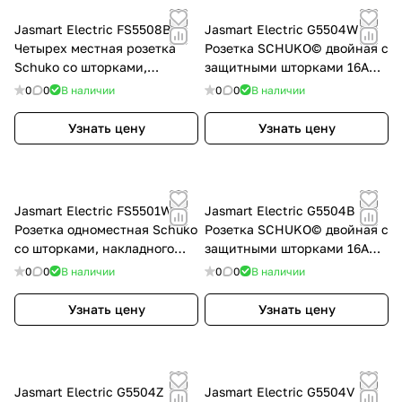
Jasmart Electric FS5508B
Jasmart Electric G5504W
Четырех местная розетка
Розетка SCHUKO© двойная с
Schuko со шторками,
защитными шторками 16A
накладного монтажа, (цвет
250V~ 2P+T, цвет белый
0
0
В наличии
0
0
В наличии
антрацит) 16A 250V~ 2P+T,
глянцевый, G5504W
FS5508B
Узнать цену
Узнать цену
Jasmart Electric FS5501W
Jasmart Electric G5504B
Розетка одноместная Schuko
Розетка SCHUKO© двойная с
со шторками, накладного
защитными шторками 16A
монтажа, (цвет белый) 16A
250V~ 2P+T, цвет Антрацит,
0
0
В наличии
0
0
В наличии
250V~ 2P+T, FS5501W
G5504B
Узнать цену
Узнать цену
Jasmart Electric G5504Z
Jasmart Electric G5504V