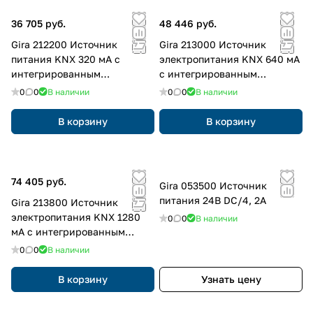
36 705 руб.
48 446 руб.
Gira 212200 Источник
Gira 213000 Источник
питания KNX 320 мА с
электропитания KNX 640 мА
интегрированным
с интегрированным
дросселем
дросселем
0
0
В наличии
0
0
В наличии
В корзину
В корзину
74 405 руб.
Gira 053500 Источник
питания 24В DC/4, 2A
Gira 213800 Источник
электропитания KNX 1280
0
0
В наличии
мА с интегрированным
дросселем
0
0
В наличии
В корзину
Узнать цену