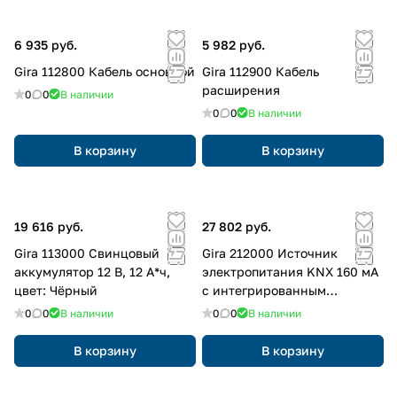
6 935 руб.
5 982 руб.
Gira 112800 Кабель основной
Gira 112900 Кабель
расширения
0
0
В наличии
0
0
В наличии
В корзину
В корзину
19 616 руб.
27 802 руб.
Gira 113000 Свинцовый
Gira 212000 Источник
аккумулятор 12 В, 12 A*ч,
электропитания KNX 160 мА
цвет: Чёрный
с интегрированным
дросселем
0
0
В наличии
0
0
В наличии
В корзину
В корзину