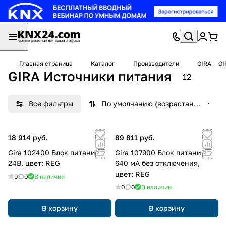
Главная страница
Каталог
Производители
GIRA
GI
GIRA Источники питания
12
Все фильтры
По умолчанию (возрастание)
18 914 руб.
89 811 руб.
Gira 102400 Блок питания
Gira 107900 Блок питания
24В, цвет: REG
640 мА без отключения,
цвет: REG
0
0
В наличии
0
0
В наличии
В корзину
В корзину