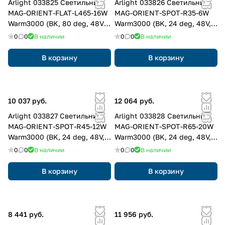
Arlight 033825 Светильник
Arlight 033826 Светильник
MAG-ORIENT-FLAT-L465-16W
MAG-ORIENT-SPOT-R35-6W
Warm3000 (BK, 80 deg, 48V,
Warm3000 (BK, 24 deg, 48V,
DALI) (Arlight, IP20 Металл, 3
DALI) (Arlight, IP20 Металл, 3
0
0
В наличии
0
0
В наличии
года)
года)
В корзину
В корзину
10 037 руб.
12 064 руб.
Arlight 033827 Светильник
Arlight 033828 Светильник
MAG-ORIENT-SPOT-R45-12W
MAG-ORIENT-SPOT-R65-20W
Warm3000 (BK, 24 deg, 48V,
Warm3000 (BK, 24 deg, 48V,
DALI) (Arlight, IP20 Металл, 3
DALI) (Arlight, IP20 Металл, 3
0
0
В наличии
0
0
В наличии
года)
года)
В корзину
В корзину
8 441 руб.
11 956 руб.