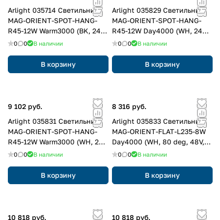
Arlight 035714 Светильник
Arlight 035829 Светильник
MAG-ORIENT-SPOT-HANG-
MAG-ORIENT-SPOT-HANG-
R45-12W Warm3000 (BK, 24
R45-12W Day4000 (WH, 24
deg, 48V, DALI) (Arlight, IP20
deg, 48V, DALI) (Arlight, IP20
0
0
В наличии
0
0
В наличии
Металл, 3 года)
Металл, 3 года)
В корзину
В корзину
9 102 руб.
8 316 руб.
Arlight 035831 Светильник
Arlight 035833 Светильник
MAG-ORIENT-SPOT-HANG-
MAG-ORIENT-FLAT-L235-8W
R45-12W Warm3000 (WH, 24
Day4000 (WH, 80 deg, 48V,
deg, 48V, DALI) (Arlight, IP20
DALI) (Arlight, IP20 Металл, 3
0
0
В наличии
0
0
В наличии
Металл, 3 года)
года)
В корзину
В корзину
10 818 руб.
10 818 руб.