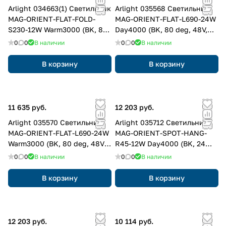
Arlight 034663(1) Светильник
Arlight 035568 Светильник
MAG-ORIENT-FLAT-FOLD-
MAG-ORIENT-FLAT-L690-24W
S230-12W Warm3000 (BK, 80
Day4000 (BK, 80 deg, 48V,
deg, 48V DALI) (Arlight, IP20
DALI) (Arlight, IP20 Металл, 3
0
0
В наличии
0
0
В наличии
Металл, 3 года)
года)
В корзину
В корзину
11 635 руб.
12 203 руб.
Arlight 035570 Светильник
Arlight 035712 Светильник
MAG-ORIENT-FLAT-L690-24W
MAG-ORIENT-SPOT-HANG-
Warm3000 (BK, 80 deg, 48V,
R45-12W Day4000 (BK, 24
DALI) (Arlight, IP20 Металл, 3
deg, 48V, DALI) (Arlight, IP20
0
0
В наличии
0
0
В наличии
года)
Металл, 3 года)
В корзину
В корзину
12 203 руб.
10 114 руб.