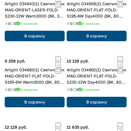
Arlight 034642(1) Светильник
Arlight 034658(1) Светильник
MAG-ORIENT-LASER-FOLD-
MAG-ORIENT-FLAT-FOLD-
S230-12W Warm3000 (BK, 30
S195-6W Day4000 (BK, 80
deg, 48V, DALI) (Arlight, IP20
deg, 48V, DALI) (Arlight, IP20
0
0
В наличии
0
0
В наличии
Металл, 3 года)
Металл, 3 года)
В корзину
В корзину
9 258 руб.
12 129 руб.
Arlight 034660(1) Светильник
Arlight 034662(1) Светильник
MAG-ORIENT-FLAT-FOLD-
MAG-ORIENT-FLAT-FOLD-
S195-6W Warm3000 (BK, 80
S230-12W Day4000 (BK, 80
deg, 48V, DALI) (Arlight, IP20
deg, 48V, DALI) (Arlight, IP20
0
0
В наличии
0
0
В наличии
Металл, 3 года)
Металл, 3 года)
В корзину
В корзину
12 129 руб.
11 635 руб.