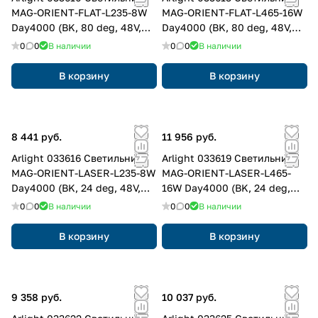
MAG-ORIENT-FLAT-L235-8W
MAG-ORIENT-FLAT-L465-16W
Day4000 (BK, 80 deg, 48V,
Day4000 (BK, 80 deg, 48V,
DALI) (Arlight, IP20 Металл, 3
DALI) (Arlight, IP20 Металл, 3
0
0
В наличии
0
0
В наличии
года)
года)
В корзину
В корзину
8 441 руб.
11 956 руб.
Arlight 033616 Светильник
Arlight 033619 Светильник
MAG-ORIENT-LASER-L235-8W
MAG-ORIENT-LASER-L465-
Day4000 (BK, 24 deg, 48V,
16W Day4000 (BK, 24 deg,
DALI) (Arlight, IP20 Металл, 3
48V, DALI) (Arlight, IP20
0
0
В наличии
0
0
В наличии
года)
Металл, 3 года)
В корзину
В корзину
9 358 руб.
10 037 руб.