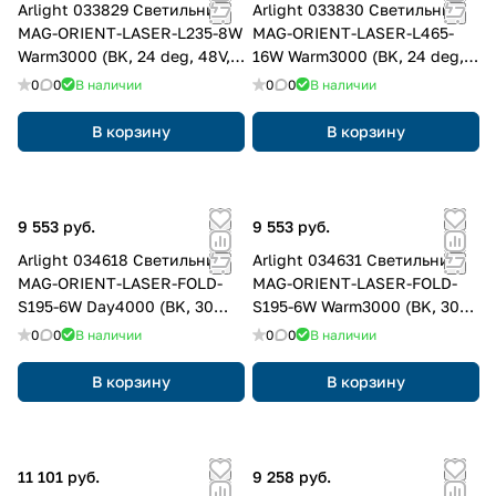
Arlight 033829 Светильник
Arlight 033830 Светильник
MAG-ORIENT-LASER-L235-8W
MAG-ORIENT-LASER-L465-
Warm3000 (BK, 24 deg, 48V,
16W Warm3000 (BK, 24 deg,
DALI) (Arlight, IP20 Металл, 3
48V, DALI) (Arlight, IP20
0
0
В наличии
0
0
В наличии
года)
Металл, 3 года)
В корзину
В корзину
9 553 руб.
9 553 руб.
Arlight 034618 Светильник
Arlight 034631 Светильник
MAG-ORIENT-LASER-FOLD-
MAG-ORIENT-LASER-FOLD-
S195-6W Day4000 (BK, 30
S195-6W Warm3000 (BK, 30
deg, 48V, DALI) (Arlight, IP20
deg, 48V, DALI) (Arlight, IP20
0
0
В наличии
0
0
В наличии
Металл, 3 года)
Металл, 3 года)
В корзину
В корзину
11 101 руб.
9 258 руб.