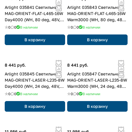
Arlight 035841 Светильник
Arlight 035843 Светильник
MAG-ORIENT-FLAT-L465-16W
MAG-ORIENT-FLAT-L465-16W
Day4000 (WH, 80 deg, 48V,
Warm3000 (WH, 80 deg, 48V,
DALI) (Arlight, IP20 Металл, 3
DALI) (Arlight, IP20 Металл, 3
0
0
В наличии
0
0
В наличии
года)
года)
В корзину
В корзину
8 441 руб.
8 441 руб.
Arlight 035845 Светильник
Arlight 035847 Светильник
MAG-ORIENT-LASER-L235-8W
MAG-ORIENT-LASER-L235-8W
Day4000 (WH, 24 deg, 48V,
Warm3000 (WH, 24 deg, 48V,
DALI) (Arlight, IP20 Металл, 3
DALI) (Arlight, IP20 Металл, 3
0
0
В наличии
0
0
В наличии
года)
года)
В корзину
В корзину
11 956 руб.
11 956 руб.