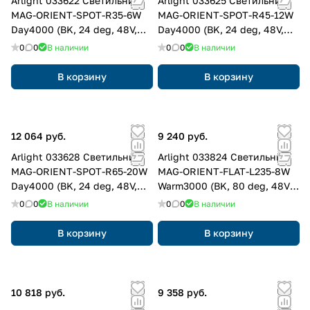
Arlight 033622 Светильник
Arlight 033625 Светильник
MAG-ORIENT-SPOT-R35-6W
MAG-ORIENT-SPOT-R45-12W
Day4000 (BK, 24 deg, 48V,
Day4000 (BK, 24 deg, 48V,
DALI) (Arlight, IP20 Металл, 3
DALI) (Arlight, IP20 Металл, 3
0
0
В наличии
0
0
В наличии
года)
года)
В корзину
В корзину
12 064 руб.
9 240 руб.
Arlight 033628 Светильник
Arlight 033824 Светильник
MAG-ORIENT-SPOT-R65-20W
MAG-ORIENT-FLAT-L235-8W
Day4000 (BK, 24 deg, 48V,
Warm3000 (BK, 80 deg, 48V,
DALI) (Arlight, IP20 Металл, 3
DALI) (Arlight, IP20 Металл, 3
0
0
В наличии
0
0
В наличии
года)
года)
В корзину
В корзину
10 818 руб.
9 358 руб.