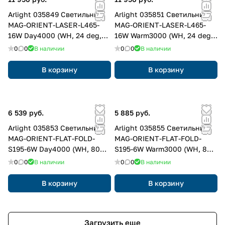
Arlight 035849 Светильник
Arlight 035851 Светильник
MAG-ORIENT-LASER-L465-
MAG-ORIENT-LASER-L465-
16W Day4000 (WH, 24 deg,
16W Warm3000 (WH, 24 deg,
48V, DALI) (Arlight, IP20
48V, DALI) (Arlight, IP20
0
0
В наличии
0
0
В наличии
Металл, 3 года)
Металл, 3 года)
В корзину
В корзину
6 539 руб.
5 885 руб.
Arlight 035853 Светильник
Arlight 035855 Светильник
MAG-ORIENT-FLAT-FOLD-
MAG-ORIENT-FLAT-FOLD-
S195-6W Day4000 (WH, 80
S195-6W Warm3000 (WH, 80
deg, 48V, DALI) (Arlight, IP20
deg, 48V, DALI) (Arlight, IP20
0
0
В наличии
0
0
В наличии
Металл, 3 года)
Металл, 3 года)
В корзину
В корзину
Загрузить еще