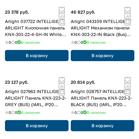
23 378 руб.
46 827 руб.
Arlight 037722 INTELLIGENT
Arlight 043109 INTELLIGENT
ARLIGHT Кнопочная панель
ARLIGHT Механизм панели
KNX-301-22-4-SH-IN White
KNX-303-22-IN Black (Bus)
(BUS, Frame) (IARL, IP20
(IARL, IP20 Пластик, 2 года)
0
0
В наличии
0
0
В наличии
Пластик, 3 года) 037722
043109
В корзину
В корзину
23 127 руб.
20 814 руб.
Arlight 027963 INTELLIGENT
Arlight 028757 INTELLIGENT
ARLIGHT Панель KNX-223-2-
ARLIGHT Панель KNX-223-2-
GREY (BUS) (IARL, IP20
BLACK (BUS) (IARL, IP20
Металл, 3 года) 027963
Пластик, 3 года) 028757
0
0
В наличии
0
0
В наличии
В корзину
В корзину