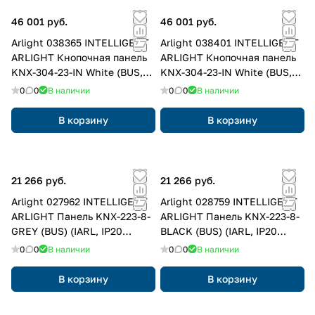
46 001 руб.
46 001 руб.
Arlight 038365 INTELLIGENT
Arlight 038401 INTELLIGENT
ARLIGHT Кнопочная панель
ARLIGHT Кнопочная панель
KNX-304-23-IN White (BUS,
KNX-304-23-IN White (BUS,
Frameless) (IARL, IP20
Frame) (IARL, IP20 Металл, 2
0
0
В наличии
0
0
В наличии
Металл, 2 года) 038365
года) 038401
В корзину
В корзину
21 266 руб.
21 266 руб.
Arlight 027962 INTELLIGENT
Arlight 028759 INTELLIGENT
ARLIGHT Панель KNX-223-8-
ARLIGHT Панель KNX-223-8-
GREY (BUS) (IARL, IP20
BLACK (BUS) (IARL, IP20
Металл, 3 года) 027962
Пластик, 3 года) 028759
0
0
В наличии
0
0
В наличии
В корзину
В корзину