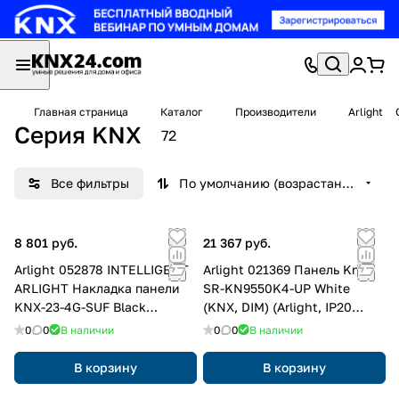
Главная страница
Каталог
Производители
Arlight
Серия KNX
72
Все фильтры
По умолчанию (возрастание)
8 801 руб.
21 367 руб.
Arlight 052878 INTELLIGENT
Arlight 021369 Панель Knob
ARLIGHT Накладка панели
SR-KN9550K4-UP White
KNX-23-4G-SUF Black
(KNX, DIM) (Arlight, IP20
(Backlightless) (IARL, IP20
Пластик, 3 года) 021369
0
0
В наличии
0
0
В наличии
Металл, 2 года) 052878
В корзину
В корзину