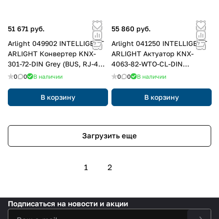
51 671 руб.
55 860 руб.
Arlight 049902 INTELLIGENT
Arlight 041250 INTELLIGENT
ARLIGHT Конвертер KNX-
ARLIGHT Актуатор KNX-
301-72-DIN Grey (BUS, RJ-45,
4063-82-WTO-CL-DIN
KNX-IP) (IARL, IP20 Пластик,
(BUS/230V, 6x300mA, KNX
0
0
В наличии
0
0
В наличии
2 года) 049902
Secure) (IARL, IP20 Пластик,
2 года) 041250
В корзину
В корзину
Загрузить еще
1
2
Подписаться
на новости и акции