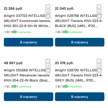
21 266 руб.
21 040 руб.
Arlight 037723 INTELLIGENT
Arlight 028758 INTELLIGENT
ARLIGHT Кнопочная панель
ARLIGHT Панель KNX-223-4-
KNX-301-22-8-SH-IN White
BLACK (BUS) (IARL, IP20
(BUS, Frame) (IARL, IP20
Пластик, 3 года) 028758
0
0
В наличии
0
0
В наличии
Пластик, 3 года) 037723
В корзину
В корзину
48 867 руб.
23 378 руб.
Arlight 051688 INTELLIGENT
Arlight 028720 INTELLIGENT
ARLIGHT Механизм панели
ARLIGHT Панель KNX-223-4-
KNX-304-22-IN Black (Bus)
GREY (BUS) (IARL, IP20
(IARL, IP20 Пластик, 2 года)
Металл, 3 года) 028720
0
0
В наличии
0
0
В наличии
051688
В корзину
В корзину