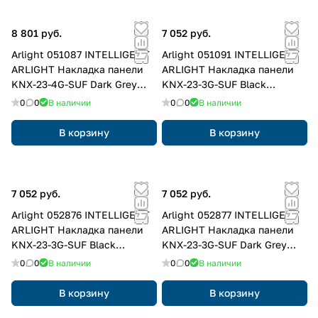
8 801 руб.
7 052 руб.
Arlight 051087 INTELLIGENT
Arlight 051091 INTELLIGENT
ARLIGHT Накладка панели
ARLIGHT Накладка панели
KNX-23-4G-SUF Dark Grey
KNX-23-3G-SUF Black
(Backlight) (IARL, IP20
(Backlight) (IARL, IP20
0
0
В наличии
0
0
В наличии
Металл, 2 года) 051087
Металл, 2 года) 051091
В корзину
В корзину
7 052 руб.
7 052 руб.
Arlight 052876 INTELLIGENT
Arlight 052877 INTELLIGENT
ARLIGHT Накладка панели
ARLIGHT Накладка панели
KNX-23-3G-SUF Black
KNX-23-3G-SUF Dark Grey
(Backlightless) (IARL, IP20
(Backlightless) (IARL, IP20
0
0
В наличии
0
0
В наличии
Металл, 2 года) 052876
Металл, 2 года) 052877
В корзину
В корзину