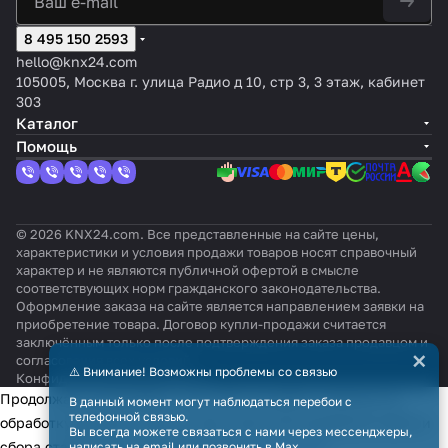
8 495 150 2593
hello@knx24.com
105005, Москва г. улица Радио д 10, стр 3, 3 этаж, кабинет
303
Каталог
Помощь
© 2026 KNX24.com. Все представленные на сайте цены,
характеристики и условия продажи товаров носят справочный
характер и не являются публичной офертой в смысле
соответствующих норм гражданского законодательства.
Оформление заказа на сайте является направлением заявки на
приобретение товара. Договор купли-продажи считается
заключённым только после подтверждения заказа продавцом и
×
согласования всех условий.
⚠️ Внимание! Возможны проблемы со связью
Конфиденциальность
Оферта
Продолжая использовать наш сайт, вы даёте согласие на
В данный момент могут наблюдаться перебои с
телефонной связью.
обработку файлов cookie в целях функционирования сайта и
Вы всегда можете связаться с нами через мессенджеры,
сбора статистики в соответствии с
политикой
написать на email или позвонить в Max