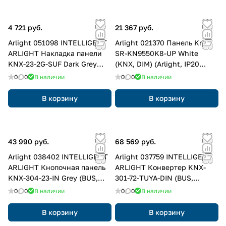
4 721 руб.
21 367 руб.
Arlight 051098 INTELLIGENT
Arlight 021370 Панель Knob
ARLIGHT Накладка панели
SR-KN9550K8-UP White
KNX-23-2G-SUF Dark Grey
(KNX, DIM) (Arlight, IP20
(Backlight) (IARL, IP20
Пластик, 3 года) 021370
0
0
В наличии
0
0
В наличии
Металл, 2 года) 051098
В корзину
В корзину
43 990 руб.
68 569 руб.
Arlight 038402 INTELLIGENT
Arlight 037759 INTELLIGENT
ARLIGHT Кнопочная панель
ARLIGHT Конвертер KNX-
KNX-304-23-IN Grey (BUS,
301-72-TUYA-DIN (BUS,
Frame) (IARL, IP20 Металл, 2
ZigBee) (IARL, IP20 Пластик,
0
0
В наличии
0
0
В наличии
года) 038402
2 года) 037759
В корзину
В корзину