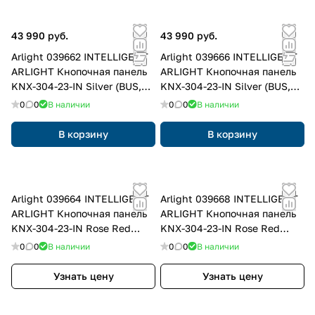
43 990 руб.
43 990 руб.
Arlight 039662 INTELLIGENT
Arlight 039666 INTELLIGENT
ARLIGHT Кнопочная панель
ARLIGHT Кнопочная панель
KNX-304-23-IN Silver (BUS,
KNX-304-23-IN Silver (BUS,
Frameless) (IARL, IP20
Frame) (IARL, IP20 Металл, 2
0
0
В наличии
0
0
В наличии
Металл, 2 года) 039662
года) 039666
В корзину
В корзину
Arlight 039664 INTELLIGENT
Arlight 039668 INTELLIGENT
ARLIGHT Кнопочная панель
ARLIGHT Кнопочная панель
KNX-304-23-IN Rose Red
KNX-304-23-IN Rose Red
(BUS, Frameless) (IARL, IP20
(BUS, Frame) (IARL, IP20
0
0
В наличии
0
0
В наличии
Металл, 2 года) 039664
Металл, 2 года) 039668
Узнать цену
Узнать цену