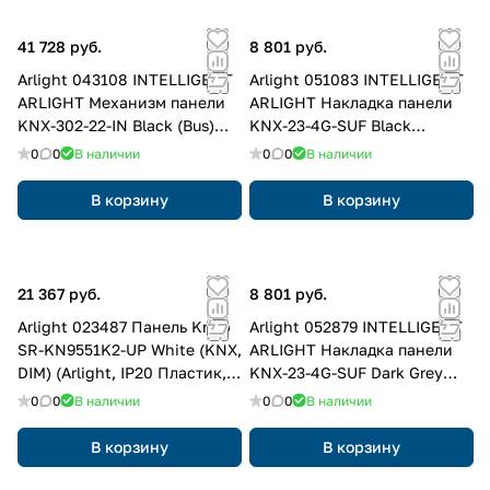
41 728 руб.
8 801 руб.
Arlight 043108 INTELLIGENT
Arlight 051083 INTELLIGENT
ARLIGHT Механизм панели
ARLIGHT Накладка панели
KNX-302-22-IN Black (Bus)
KNX-23-4G-SUF Black
(IARL, IP20 Пластик, 2 года)
(Backlight) (IARL, IP20
0
0
В наличии
0
0
В наличии
043108
Металл, 2 года) 051083
В корзину
В корзину
21 367 руб.
8 801 руб.
Arlight 023487 Панель Knob
Arlight 052879 INTELLIGENT
SR-KN9551K2-UP White (KNX,
ARLIGHT Накладка панели
DIM) (Arlight, IP20 Пластик, 3
KNX-23-4G-SUF Dark Grey
года) 023487
(Backlightless) (IARL, IP20
0
0
В наличии
0
0
В наличии
Металл, 2 года) 052879
В корзину
В корзину