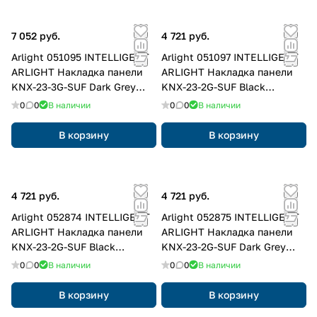
7 052 руб.
4 721 руб.
Arlight 051095 INTELLIGENT
Arlight 051097 INTELLIGENT
ARLIGHT Накладка панели
ARLIGHT Накладка панели
KNX-23-3G-SUF Dark Grey
KNX-23-2G-SUF Black
(Backlight) (IARL, IP20
(Backlight) (IARL, IP20
0
0
В наличии
0
0
В наличии
Металл, 2 года) 051095
Металл, 2 года) 051097
В корзину
В корзину
4 721 руб.
4 721 руб.
Arlight 052874 INTELLIGENT
Arlight 052875 INTELLIGENT
ARLIGHT Накладка панели
ARLIGHT Накладка панели
KNX-23-2G-SUF Black
KNX-23-2G-SUF Dark Grey
(Backlightless) (IARL, IP20
(Backlightless) (IARL, IP20
0
0
В наличии
0
0
В наличии
Металл, 2 года) 052874
Металл, 2 года) 052875
В корзину
В корзину