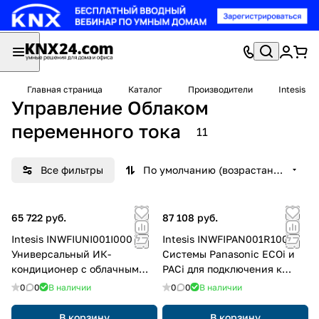
Главная страница
Каталог
Производители
Intesis
Управление Облаком
переменного тока
11
Все фильтры
По умолчанию (возрастание)
65 722 руб.
87 108 руб.
Intesis INWFIUNI001I000
Intesis INWFIPAN001R100
Универсальный ИК-
Системы Panasonic ECOi и
кондиционер с облачным
PACi для подключения к
интерфейсом управления
интерфейсу управления
0
0
В наличии
0
0
В наличии
переменным током (Wi-Fi)
облаком переменного тока
(Wi-Fi)
В корзину
В корзину