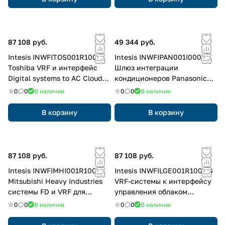
87 108 руб.
49 344 руб.
Intesis INWFITOS001R100
Intesis INWFIPAN001I000
Toshiba VRF и интерфейс
Шлюз интеграции
Digital systems to AC Cloud
кондиционеров Panasonic
Control (Wi-Fi)
Etherea с подключением к
0
0
В наличии
0
0
В наличии
интерфейсу облачного
управления (Wi-Fi)
В корзину
В корзину
87 108 руб.
87 108 руб.
Intesis INWFIMHI001R100
Intesis INWFILGE001R100 LG
Mitsubishi Heavy Industries
VRF-системы к интерфейсу
системы FD и VRF для
управления облаком
управления облачным
переменного тока (Wi-Fi)
0
0
В наличии
0
0
В наличии
интерфейсом переменного
тока (Wi-Fi)