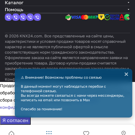
Каталог
Помощь
© 2026 KNX24.com. Все представленные на сайте цены,
характеристики и условия продажи товаров носят справочный
характер и не являются публичной офертой в смысле
соответствующих норм гражданского законодательства.
Оформление заказа на сайте является направлением заявки на
приобретение товара. Договор купли-продажи считается
заключённым только после подтверждения заказа продавцом и
×
согласования всех условий.
⚠️ Внимание! Возможны проблемы со связью
Конфиденциальность
Оферта
Продолжая использовать наш сайт, вы даёте согласие на
В данный момент могут наблюдаться перебои с
телефонной связью.
обработку файлов cookie в целях функционирования сайта и
Вы всегда можете связаться с нами через мессенджеры,
сбора статистики в соответствии с
политикой
написать на email или позвонить в Max
конфиденциальности
Спасибо за понимание!
Я согласен