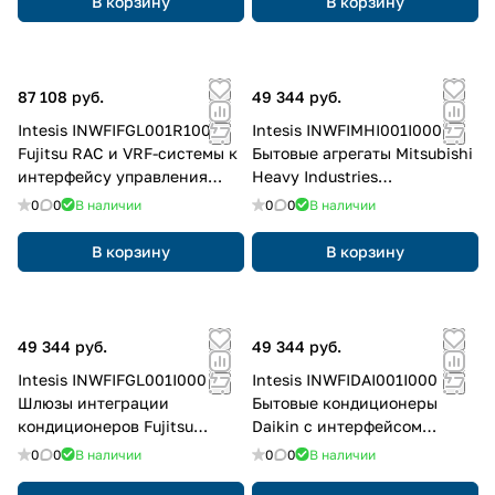
В корзину
В корзину
87 108 руб.
49 344 руб.
Intesis INWFIFGL001R100
Intesis INWFIMHI001I000
Fujitsu RAC и VRF-системы к
Бытовые агрегаты Mitsubishi
интерфейсу управления
Heavy Industries
облаком переменного тока
подключаются к облачному
0
0
В наличии
0
0
В наличии
(Wi-Fi) (к пульту
интерфейсу управления
дистанционного
переменным током (Wi-Fi)
В корзину
В корзину
управления)
49 344 руб.
49 344 руб.
Intesis INWFIFGL001I000
Intesis INWFIDAI001I000
Шлюзы интеграции
Бытовые кондиционеры
кондиционеров Fujitsu
Daikin с интерфейсом
серий RAC и VRF-системы к
облачного управления
0
0
В наличии
0
0
В наличии
с подключением к
переменным током (Wi-Fi)