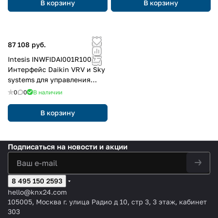
интерфейсу облачного
В корзину
В корзину
управления (Wi-Fi) (с
разъемом CN)
87 108 руб.
Intesis INWFIDAI001R100
Интерфейс Daikin VRV и Sky
systems для управления
облаком переменного тока
0
0
В наличии
(Wi-Fi)
В корзину
Подписаться
на новости и акции
8 495 150 2593
hello@knx24.com
105005, Москва г. улица Радио д 10, стр 3, 3 этаж, кабинет
303