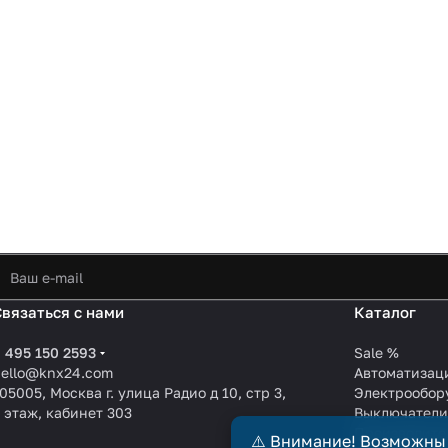
Связаться с нами
Каталог
 495 150 2593
Sale %
hello@knx24.com
Автоматизац
05005, Москва г. улица Радио д 10, стр 3,
Электрообор
 этаж, кабинет 303
Выключател
Производите
⚠️ Внимание! Возможны