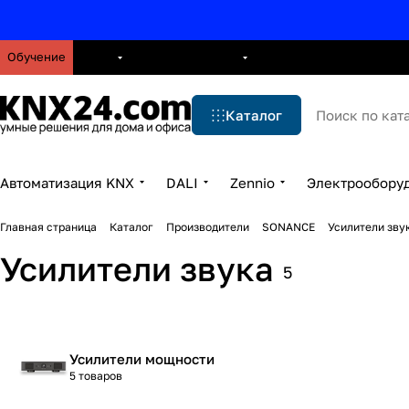
Обучение
О нас
Брошюры
Блог
Решения
Бренды
Ус
Каталог
Автоматизация KNX
DALI
Zennio
Электрообору
Главная страница
Каталог
Производители
SONANCE
Усилители зву
Усилители звука
5
Усилители мощности
5 товаров