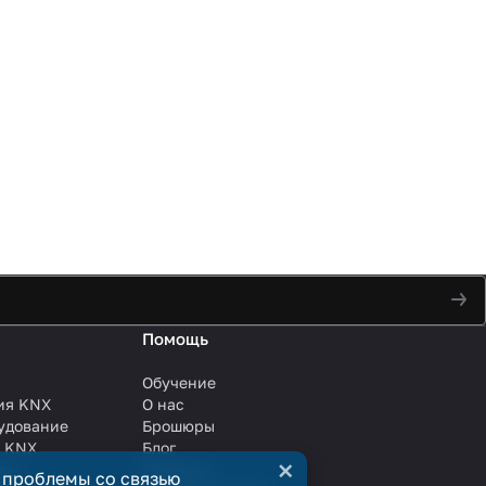
Помощь
Обучение
ия KNX
О нас
удование
Брошюры
и KNX
Блог
×
ли
Решения
 проблемы со связью