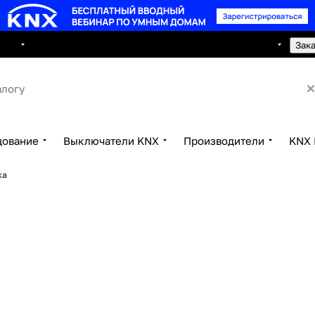
8 495 150 2593
луги
Сотрудничество
Контакты
Зак
дование
Выключатели KNX
Производители
KNX 
ка