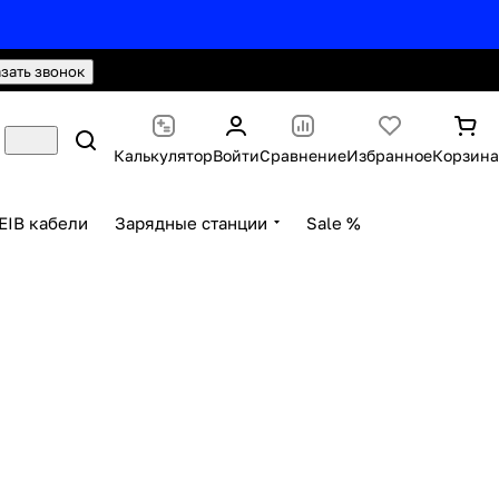
hello@knx24.com
Валюта: Рубли (RUB)
азать звонок
Калькулятор
Войти
Сравнение
Избранное
Корзина
EIB кабели
Зарядные станции
Sale %