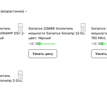
(возрастание)
литель
Sonance 116686 Усилитель
Sonance 
SONAMP DSP 2-
мощности Sonance Sonamp 12-50,
мощности
ный
цвет: Чёрный
750 MKII,
0
0
В наличии
0
0
В 
Узнать цену
Узнать
литель
onamp 2-100,