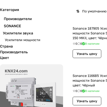
Категория
По умолчанию 
Производители
SONANCE
Sonance 187905 Уси
Усилители звука
мощности Sonance 
150 MKII, цвет: Чёр
Усилители мощности
0
0
В наличии
Страна
Производитель
Узнать цену
Цвет
Sonance 116685 Уси
мощности Sonance S
цвет: Чёрный
0
0
В наличии
Узнать цену